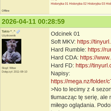
Historyjka 01
Historyjka 02
Historyjka 03
His
Offline
2026-04-11 00:28:59
Takto ^_^
Odcinek 01
Użytkownik
Soft MKV:
https://tinyur
Hard Rumble:
https://
Hard CDA:
https://www
Hard FD:
https://tinyur
Skąd: Witax
Dołączył: 2011-08-10
Napisy:
https://mega.nz/fol
>No to lecimy z 4 sezo
tłumacząc tę serię, ale
miłego oglądania. Podob