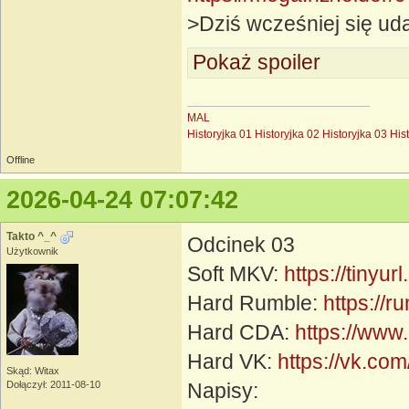
>Dziś wcześniej się ud
Pokaż spoiler
MAL
Historyjka 01
Historyjka 02
Historyjka 03
His
Offline
2026-04-24 07:07:42
Takto ^_^
Odcinek 03
Użytkownik
Soft MKV:
https://tinyu
Hard Rumble:
https://
Hard CDA:
https://www
Hard VK:
https://vk.c
Skąd: Witax
Dołączył: 2011-08-10
Napisy: