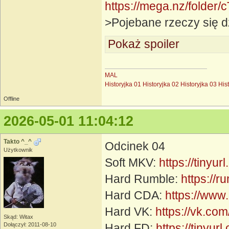
https://mega.nz/fol
>Pojebane rzeczy się d
Pokaż spoiler
MAL
Historyjka 01
Historyjka 02
Historyjka 03
His
Offline
2026-05-01 11:04:12
Takto ^_^
Odcinek 04
Użytkownik
Soft MKV:
https://tinyu
Hard Rumble:
https://
Hard CDA:
https://www
Hard VK:
https://vk.c
Skąd: Witax
Dołączył: 2011-08-10
Hard FD:
https://tinyur