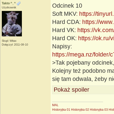
Takto ^_^
Odcinek 10
Użytkownik
Soft MKV:
https://tinyu
Hard CDA:
https://www
Hard VK:
https://vk.c
Hard OK:
https://ok.r
Skąd: Witax
Dołączył: 2011-08-10
Napisy:
https://mega.nz/fol
>Tak pojebany odcinek,
Kolejny też podobno ma
się tam odwala, żeby n
Pokaż spoiler
MAL
Historyjka 01
Historyjka 02
Historyjka 03
His