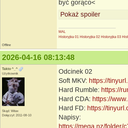
być gorąco<
Pokaż spoiler
MAL
Historyjka 01
Historyjka 02
Historyjka 03
His
Offline
2026-04-16 08:13:48
Takto ^_^
Odcinek 02
Użytkownik
Soft MKV:
https://tinyu
Hard Rumble:
https://
Hard CDA:
https://www
Hard FD:
https://tinyur
Skąd: Witax
Dołączył: 2011-08-10
Napisy:
https://mega.nz/fol