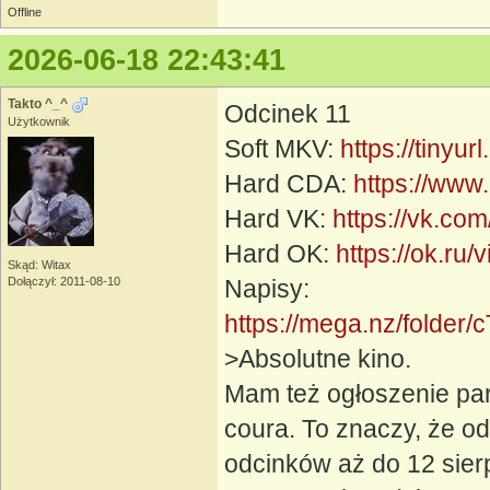
Offline
2026-06-18 22:43:41
Takto ^_^
Odcinek 11
Użytkownik
Soft MKV:
https://tiny
Hard CDA:
https://www
Hard VK:
https://vk.c
Hard OK:
https://ok.r
Skąd: Witax
Dołączył: 2011-08-10
Napisy:
https://mega.nz/fol
>Absolutne kino.
Mam też ogłoszenie para
coura. To znaczy, że od
odcinków aż do 12 sierp