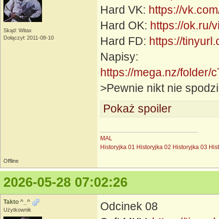
Hard VK:
https://vk.c
Hard OK:
https://ok.r
Skąd: Witax
Dołączył: 2011-08-10
Hard FD:
https://tinyur
Napisy:
https://mega.nz/fol
>Pewnie nikt nie spodzi
Pokaż spoiler
MAL
Historyjka 01
Historyjka 02
Historyjka 03
His
Offline
2026-05-28 07:02:26
Takto ^_^
Odcinek 08
Użytkownik