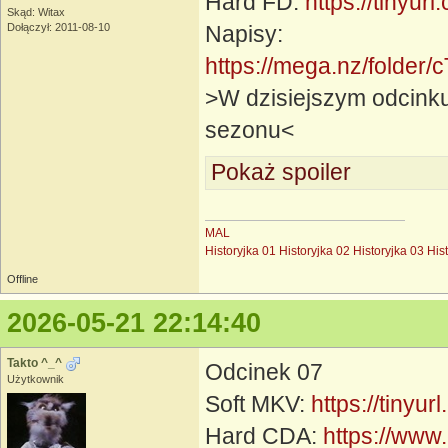
Hard FD:
https://tinyur
Skąd: Witax
Dołączył: 2011-08-10
Napisy:
https://mega.nz/fol
>W dzisiejszym odcinku 
sezonu<
Pokaż spoiler
MAL
Historyjka 01
Historyjka 02
Historyjka 03
His
Offline
2026-05-21 22:14:40
Takto ^_^
Odcinek 07
Użytkownik
Soft MKV:
https://tinyu
Hard CDA:
https://www