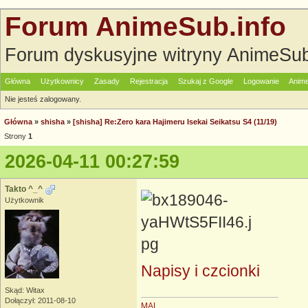
Forum AnimeSub.info
Forum dyskusyjne witryny AnimeSub
Główna
Użytkownicy
Zasady
Rejestracja
Szukaj z Google
Logowanie
Anime
Nie jesteś zalogowany.
Główna
»
shisha
»
[shisha] Re:Zero kara Hajimeru Isekai Seikatsu S4 (11/19)
Strony
1
2026-04-11 00:27:59
Takto ^_^
Użytkownik
Napisy i czcionki
Skąd: Witax
Dołączył: 2011-08-10
MAL