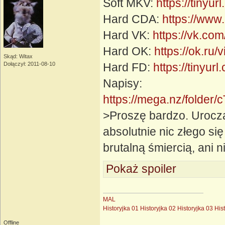
Soft MKV:
https://tinyu
Hard CDA:
https://www
Hard VK:
https://vk.c
Hard OK:
https://ok.r
Skąd: Witax
Dołączył: 2011-08-10
Hard FD:
https://tinyur
Napisy:
https://mega.nz/fol
>Proszę bardzo. Urocz
absolutnie nic złego si
brutalną śmiercią, ani n
Pokaż spoiler
MAL
Historyjka 01
Historyjka 02
Historyjka 03
His
Offline