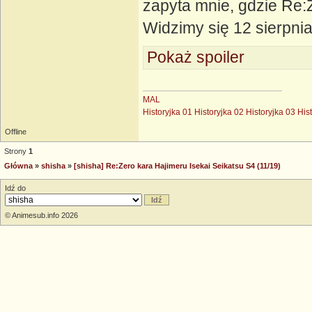
zapyta mnie, gdzie Re:Z
Widzimy się 12 sierpni
Pokaż spoiler
MAL
Historyjka 01
Historyjka 02
Historyjka 03
His
Offline
Strony
1
Główna
»
shisha
»
[shisha] Re:Zero kara Hajimeru Isekai Seikatsu S4 (11/19)
Idź do
© Animesub.info 2026