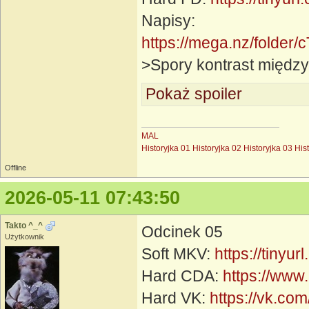
Napisy:
https://mega.nz/fol
>Spory kontrast między
Pokaż spoiler
MAL
Historyjka 01
Historyjka 02
Historyjka 03
His
Offline
2026-05-11 07:43:50
Takto ^_^
Odcinek 05
Użytkownik
Soft MKV:
https://tinyu
Hard CDA:
https://www
Hard VK:
https://vk.c