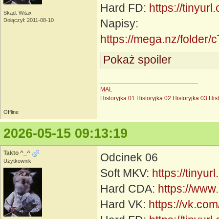
Hard FD:
https://tinyur
Skąd: Witax
Dołączył: 2011-08-10
Napisy:
https://mega.nz/fol
Pokaż spoiler
MAL
Historyjka 01
Historyjka 02
Historyjka 03
His
Offline
2026-05-15 09:13:19
Takto ^_^
Odcinek 06
Użytkownik
Soft MKV:
https://tinyu
Hard CDA:
https://www
Hard VK:
https://vk.c