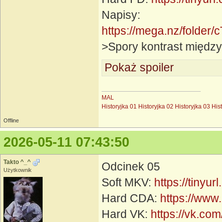
Napisy:
https://mega.nz/fol
>Spory kontrast między
Pokaż spoiler
MAL
Historyjka 01
Historyjka 02
Historyjka 03
His
Offline
2026-05-11 07:43:50
Takto ^_^
Odcinek 05
Użytkownik
Soft MKV:
https://tinyu
Hard CDA:
https://www
Hard VK:
https://vk.c