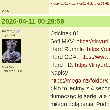
Historyjka 01
Historyjka 02
Historyjka 03
His
Offline
2026-04-11 00:28:59
Takto ^_^
Odcinek 01
Użytkownik
Soft MKV:
https://tinyur
Hard Rumble:
https://
Hard CDA:
https://www
Hard FD:
https://tinyur
Skąd: Witax
Dołączył: 2011-08-10
Napisy:
https://mega.nz/fol
>No to lecimy z 4 sezo
tłumacząc tę serię, ale
miłego oglądania. Podob