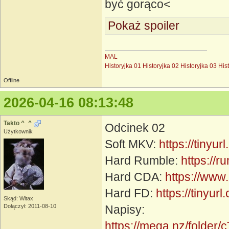
być gorąco<
Pokaż spoiler
MAL
Historyjka 01
Historyjka 02
Historyjka 03
His
Offline
2026-04-16 08:13:48
Takto ^_^
Odcinek 02
Użytkownik
Soft MKV:
https://tinyu
Hard Rumble:
https://
Hard CDA:
https://www
Hard FD:
https://tinyur
Skąd: Witax
Dołączył: 2011-08-10
Napisy:
https://mega.nz/fol