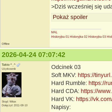
>Dziś wcześniej się ud
Pokaż spoiler
MAL
Historyjka 01
Historyjka 02
Historyjka 03
His
Offline
2026-04-24 07:07:42
Takto ^_^
Odcinek 03
Użytkownik
Soft MKV:
https://tinyu
Hard Rumble:
https://
Hard CDA:
https://www
Hard VK:
https://vk.c
Skąd: Witax
Dołączył: 2011-08-10
Napisy: