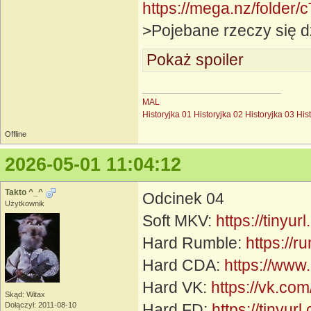
https://mega.nz/fol
>Pojebane rzeczy się d
Pokaż spoiler
MAL
Historyjka 01
Historyjka 02
Historyjka 03
His
Offline
2026-05-01 11:04:12
Takto ^_^
Odcinek 04
Użytkownik
Soft MKV:
https://tinyu
Hard Rumble:
https://
Hard CDA:
https://www
Hard VK:
https://vk.c
Skąd: Witax
Dołączył: 2011-08-10
Hard FD:
https://tinyur