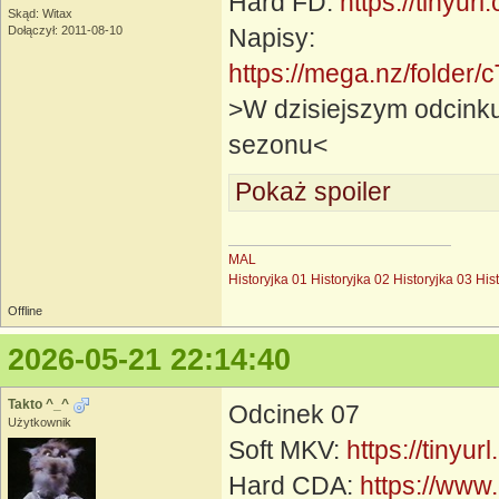
Hard FD:
https://tinyur
Skąd: Witax
Dołączył: 2011-08-10
Napisy:
https://mega.nz/fol
>W dzisiejszym odcinku 
sezonu<
Pokaż spoiler
MAL
Historyjka 01
Historyjka 02
Historyjka 03
His
Offline
2026-05-21 22:14:40
Takto ^_^
Odcinek 07
Użytkownik
Soft MKV:
https://tinyu
Hard CDA:
https://www