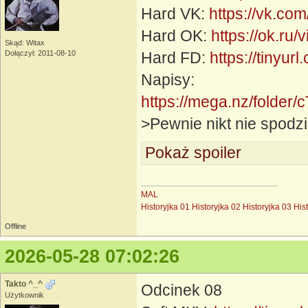
Hard VK:
https://vk.c
Hard OK:
https://ok.r
Skąd: Witax
Dołączył: 2011-08-10
Hard FD:
https://tinyur
Napisy:
https://mega.nz/fol
>Pewnie nikt nie spodzi
Pokaż spoiler
MAL
Historyjka 01
Historyjka 02
Historyjka 03
His
Offline
2026-05-28 07:02:26
Takto ^_^
Odcinek 08
Użytkownik