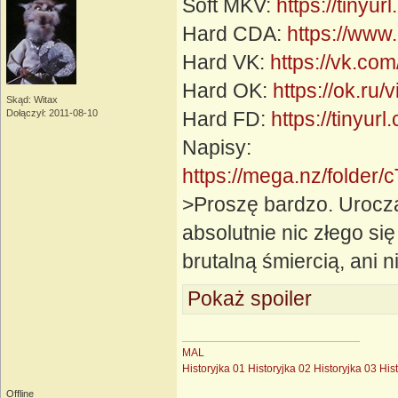
Soft MKV:
https://tinyu
Hard CDA:
https://www
Hard VK:
https://vk.c
Hard OK:
https://ok.r
Skąd: Witax
Dołączył: 2011-08-10
Hard FD:
https://tinyur
Napisy:
https://mega.nz/fol
>Proszę bardzo. Urocz
absolutnie nic złego si
brutalną śmiercią, ani n
Pokaż spoiler
MAL
Historyjka 01
Historyjka 02
Historyjka 03
His
Offline