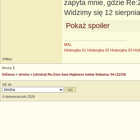
zapyta mnie, gdzie Re:Z
Widzimy się 12 sierpni
Pokaż spoiler
MAL
Historyjka 01
Historyjka 02
Historyjka 03
His
Offline
Strony
1
Główna
»
shisha
»
[shisha] Re:Zero kara Hajimeru Isekai Seikatsu S4 (11/19)
Idź do
© Animesub.info 2026