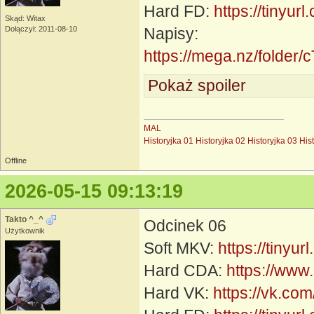
Hard FD:
https://tinyur
Skąd: Witax
Dołączył: 2011-08-10
Napisy:
https://mega.nz/fol
Pokaż spoiler
MAL
Historyjka 01
Historyjka 02
Historyjka 03
His
Offline
2026-05-15 09:13:19
Takto ^_^
Odcinek 06
Użytkownik
Soft MKV:
https://tinyu
Hard CDA:
https://www
Hard VK:
https://vk.c