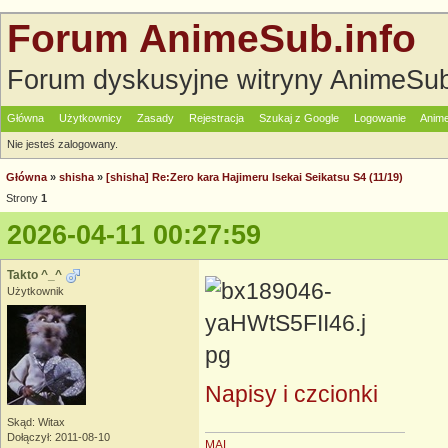
Forum AnimeSub.info
Forum dyskusyjne witryny AnimeSub
Główna
Użytkownicy
Zasady
Rejestracja
Szukaj z Google
Logowanie
Anime
Nie jesteś zalogowany.
Główna
»
shisha
»
[shisha] Re:Zero kara Hajimeru Isekai Seikatsu S4 (11/19)
Strony
1
2026-04-11 00:27:59
Takto ^_^
Użytkownik
Napisy i czcionki
Skąd: Witax
Dołączył: 2011-08-10
MAL