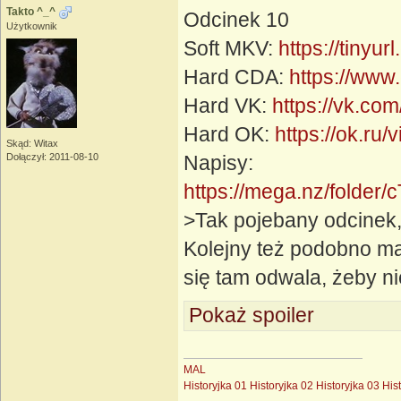
Takto ^_^
Odcinek 10
Użytkownik
Soft MKV:
https://tinyu
Hard CDA:
https://www
Hard VK:
https://vk.c
Hard OK:
https://ok.r
Skąd: Witax
Dołączył: 2011-08-10
Napisy:
https://mega.nz/fol
>Tak pojebany odcinek,
Kolejny też podobno ma
się tam odwala, żeby n
Pokaż spoiler
MAL
Historyjka 01
Historyjka 02
Historyjka 03
His