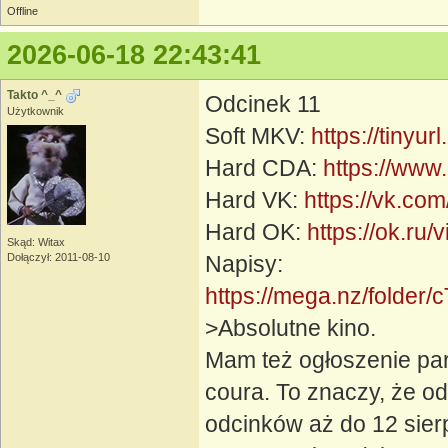
Offline
2026-06-18 22:43:41
Takto ^_^
Odcinek 11
Użytkownik
Soft MKV:
https://tiny
Hard CDA:
https://www
Hard VK:
https://vk.c
Hard OK:
https://ok.r
Skąd: Witax
Dołączył: 2011-08-10
Napisy:
https://mega.nz/fol
>Absolutne kino.
Mam też ogłoszenie para
coura. To znaczy, że od
odcinków aż do 12 sierp