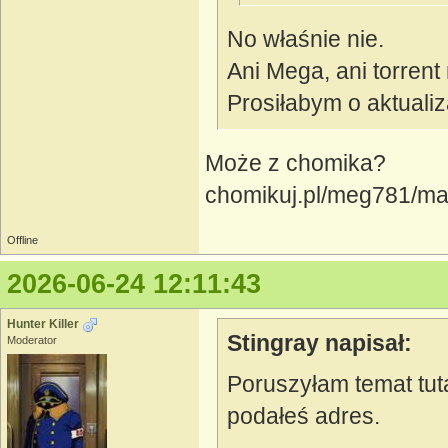
No właśnie nie.
Ani Mega, ani torrent 
Prosiłabym o aktualiza
Może z chomika?
chomikuj.pl/meg781/m
Offline
2026-06-24 12:11:43
Hunter Killer
Stingray napisał:
Moderator
Poruszyłam temat tutaj
podałeś adres.