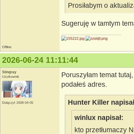
Prosiłabym o aktualiza
Sugeruję w tamtym tema
Offline
2026-06-24 11:11:44
Stingray
Poruszyłam temat tutaj, 
Użytkownik
podałeś adres.
Hunter Killer napisał
Dołączył: 2008-04-05
winlux napisał:
kto przetłumaczy 