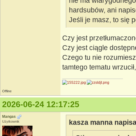
nie ma wiarygodnego 
hardsubów, ani napisó
Jeśli je masz, to się
Czy jest przetłumaczon
Czy jest ciągle dostępn
Czego tu nie rozumiesz
tamtego tematu wrzucił, 
Offline
2026-06-24 12:17:25
Mangas
kasza manna napisa
Użytkownik