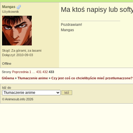
Mangas
Ma ktoś napisy lub soft
Użytkownik
Pozdrawiam!
Mangas
Skąd: Za górami, za lasami
Dołączył: 2010-09-03
Offline
Strony
Poprzednia
1
…
431
432
433
Główna
»
Tłumaczenie anime
»
Czy jest coś co chcielibyście mieć przetłumaczo
Idź do
© Animesub.info 2026