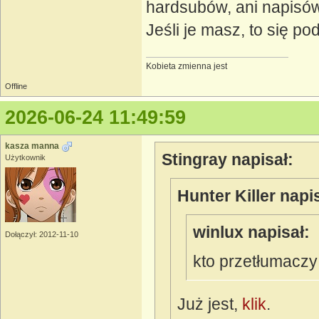
hardsubów, ani napisów)
Jeśli je masz, to się p
Kobieta zmienna jest
Offline
2026-06-24 11:49:59
kasza manna
Stingray napisał:
Użytkownik
Hunter Killer napi
winlux napisał:
Dołączył: 2012-11-10
kto przetłumacz
Już jest,
klik
.