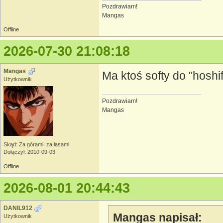
Pozdrawiam!
Mangas
Offline
2026-07-30 21:08:18
Mangas
Ma ktoś softy do "hosh
Użytkownik
Pozdrawiam!
Mangas
Skąd: Za górami, za lasami
Dołączył: 2010-09-03
Offline
2026-08-01 20:44:43
DANIL912
Mangas napisał:
Użytkownik