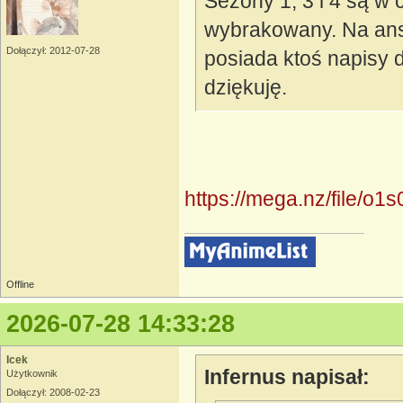
Sezony 1, 3 i 4 są w c
wybrakowany. Na ans
Dołączył: 2012-07-28
posiada ktoś napisy d
dziękuję.
https://mega.nz/file/
Offline
2026-07-28 14:33:28
Icek
Infernus napisał:
Użytkownik
Dołączył: 2008-02-23