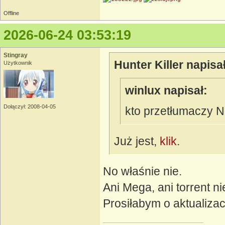
Offline
2026-06-24 03:53:19
Stingray
Hunter Killer napisał
Użytkownik
winlux napisał:
Dołączył: 2008-04-05
kto przetłumaczy 
Już jest,
klik
.
No właśnie nie.
Ani Mega, ani torrent nie
Prosiłabym o aktualizacj