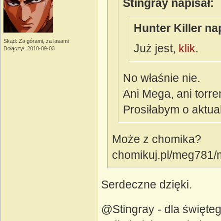
Stingray napisał:
Hunter Killer na
Skąd: Za górami, za lasami
Już jest,
klik
.
Dołączył: 2010-09-03
No właśnie nie.
Ani Mega, ani torren
Prosiłabym o aktual
Może z chomika?
chomikuj.pl/meg781
Serdeczne dzięki.
@Stingray - dla święte