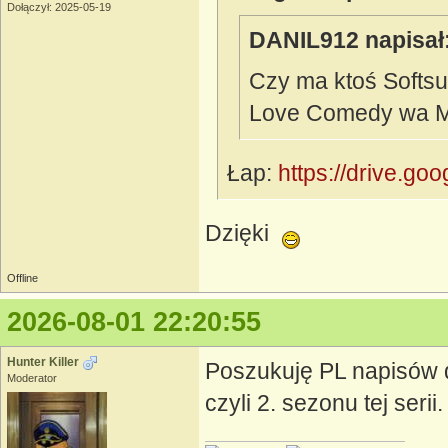
Dołączył: 2025-05-19
DANIL912 napisał
Czy ma ktoś Softsu
Love Comedy wa Ma
Łap:
https://drive.go
Dzięki
Offline
2026-08-01 22:20:55
Hunter Killer
Poszukuję PL napisów 
Moderator
czyli 2. sezonu tej seri