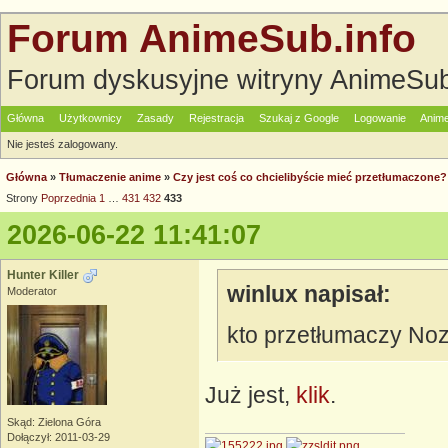
Forum AnimeSub.info
Forum dyskusyjne witryny AnimeSub
Główna
Użytkownicy
Zasady
Rejestracja
Szukaj z Google
Logowanie
Anime
Nie jesteś zalogowany.
Główna
»
Tłumaczenie anime
»
Czy jest coś co chcielibyście mieć przetłumaczo
Strony
Poprzednia
1
…
431
432
433
2026-06-22 11:41:07
Hunter Killer
winlux napisał:
Moderator
kto przetłumaczy No
Już jest,
klik
.
Skąd: Zielona Góra
Dołączył: 2011-03-29