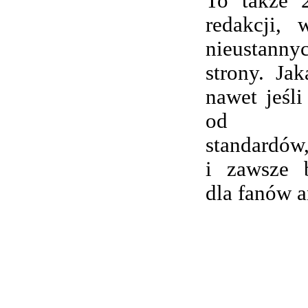
To także 
redakcji,
nieustanny
strony. Ja
nawet jeśli
od wsp
standardów,
i zawsze 
dla fanów 