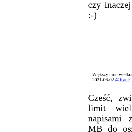
czy inacze
:-)
Większy limit wielkoś
2021-06-02
@Kane
Cześć, zwi
limit wie
napisami 
MB do osz