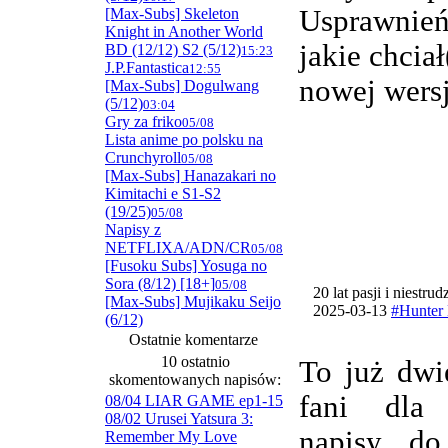
Usprawnie
[Max-Subs] Skeleton
Knight in Another World
jakie chcia
BD (12/12) S2 (5/12)
15:23
J.P.Fantastica
12:55
nowej wersj
[Max-Subs] Dogulwang
(5/12)
03:04
Gry za friko
05/08
Lista anime po polsku na
Crunchyroll
05/08
[Max-Subs] Hanazakari no
Kimitachi e S1-S2
(19/25)
05/08
Napisy z
NETFLIXA/ADN/CR
05/08
[Fusoku Subs] Yosuga no
Sora (8/12) [18+]
05/08
20 lat pasji i niestru
[Max-Subs] Mujikaku Seijo
2025-03-13
#Hunter 
(6/12)
Ostatnie komentarze
10 ostatnio
To już dwi
skomentowanych napisów:
fani dla
08/04 LIAR GAME ep1-15
08/02 Urusei Yatsura 3:
napisy do
Remember My Love