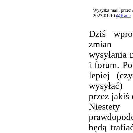
Wysyłka maili przez
2023-01-10
@Kane
Dziś wpro
zmian 
wysyłania 
i forum. Po
lepiej (cz
wysyłać) 
przez jakiś 
Nieste
prawdopod
będą trafi