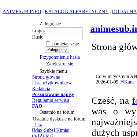
ANIMESUB.INFO
|
KATALOG ALFABETYCZNY
|
DODAJ NA
Zaloguj się
animesub.i
Login:
Hasło:
pamiętaj sesję
Strona głó
Przypomnienie hasła
Zarejestruj się
Szybkie menu
Co w mitycznym AN
Strona główna
2026-01-09
@Kane
Lista użytkowników
Redakcja
Poszukiwane napisy
Cześć, na
f
Regulamin serwisu
FAQ
was o wym
Ostatnio na forum
Ostatnie dyskusje na forum:
najważnie
17:34
[Max-Subs] Kimiai
dużych usp
(5/12)
16:17