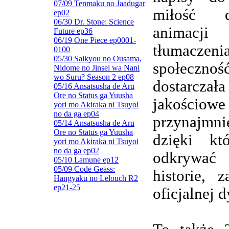
07/09 Tenmaku no Jaadugar
miłość d
ep02
06/30 Dr. Stone: Science
animacj
Future ep36
06/19 One Piece ep0001-
tłumaczenia
0100
05/30 Saikyou no Ousama,
społeczn
Nidome no Jinsei wa Nani
wo Suru? Season 2 ep08
dostarczała
05/16 Ansatsusha de Aru
Ore no Status ga Yuusha
jakościowe
yori mo Akiraka ni Tsuyoi
no da ga ep04
przynajmnie
05/14 Ansatsusha de Aru
Ore no Status ga Yuusha
dzięki kt
yori mo Akiraka ni Tsuyoi
no da ga ep02
odkrywa
05/10 Lamune ep12
05/09 Code Geass:
historie, 
Hangyaku no Lelouch R2
ep21-25
oficjalnej d