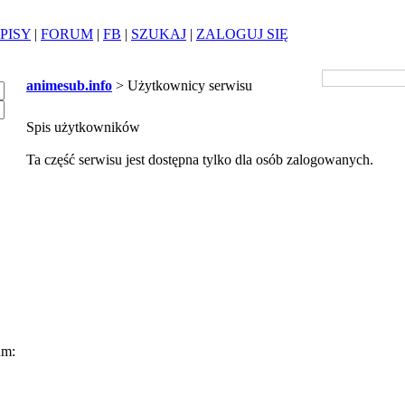
PISY
|
FORUM
|
FB
|
SZUKAJ
|
ZALOGUJ SIĘ
animesub.info
> Użytkownicy serwisu
Spis użytkowników
Ta część serwisu jest dostępna tylko dla osób zalogowanych.
um: