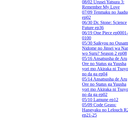
08/02 Urusei Yatsura 3:
Remember My Love
07/09 Tenmaku no Jaadu
ep02
06/30 Dr. Stone: Science
Future ep36
06/19 One Piece ep0001-
0100
05/30 Saikyou no Ousam
Nidome no Jinsei wa Nan
wo Suru? Season 2 ep08
05/16 Ansatsusha de Aru
Ore no Status ga Yuusha
yori mo Akiraka ni Tsuyo
no da ga ep04
05/14 Ansatsusha de Aru
Ore no Status ga Yuusha
yori mo Akiraka ni Tsuyo
no da ga ep02
05/10 Lamune ep12
05/09 Code Geass:
Hangyaku no Lelouch R
ep21-25