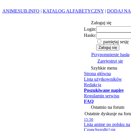
ANIMESUB.INFO
|
KATALOG ALFABETYCZNY
|
DODAJ NA
Zaloguj się
Login:
Hasło:
pamiętaj sesję
Przypomnienie hasła
Zarejestruj się
Szybkie menu
Strona główna
Lista użytkowników
Redakcja
Poszukiwane napisy
Regulamin serwisu
FAQ
Ostatnio na forum
Ostatnie dyskusje na for
15:50
Lista anime po polsku na
Crunchyroll
07/08