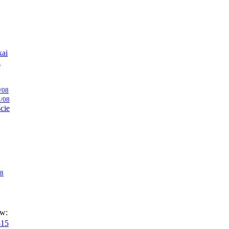
kai
i
/08
/08
ście
08
ów:
-15