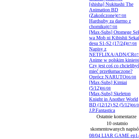
[shisha] Nukitashi The
Animation BD
(Zakończone)
07/08
Hardsuby za darmo z
chomikuj
07/08
[Max-Subs] Otomege Se
wa Mob ni Kibishii Seka
desu S1-S2 (17/24)
07/08
Napisy z
NETFLIXA/ADN/CR
07
Anime w polskim kinie
06
Czy jest coś co chcieliby
mieć przetłumaczone?
Oprócz NARUTO
06/08
[Max-Subs] Kimiai
(5/12)
06/08
[Max-Subs] Skeleton
Knight in Another World
BD (12/12) S2 (5/12)
06/
J.P.Fantastica
Ostatnie komentarze
10 ostatnio
skomentowanych napis
08/04 LIAR GAME ep1