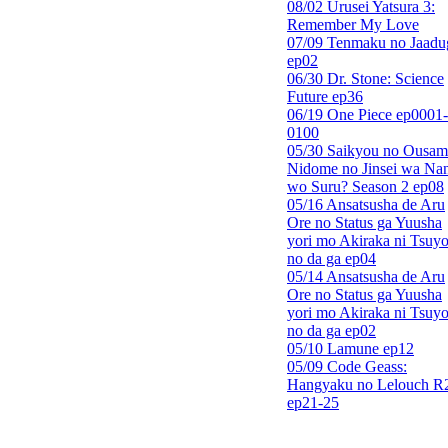
08/02 Urusei Yatsura 3:
Remember My Love
07/09 Tenmaku no Jaadu
ep02
06/30 Dr. Stone: Science
Future ep36
06/19 One Piece ep0001-
0100
05/30 Saikyou no Ousam
Nidome no Jinsei wa Nan
wo Suru? Season 2 ep08
05/16 Ansatsusha de Aru
Ore no Status ga Yuusha
yori mo Akiraka ni Tsuyo
no da ga ep04
05/14 Ansatsusha de Aru
Ore no Status ga Yuusha
yori mo Akiraka ni Tsuyo
no da ga ep02
05/10 Lamune ep12
05/09 Code Geass:
Hangyaku no Lelouch R
ep21-25