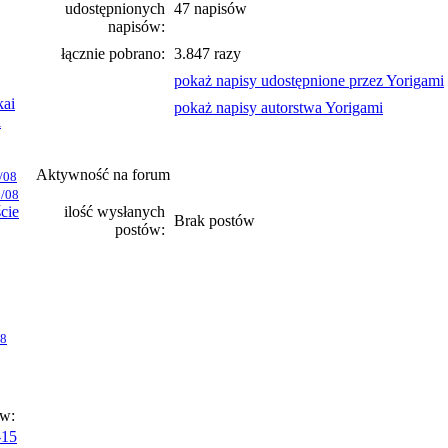
udostępnionych
47 napisów
napisów:
łącznie pobrano:
3.847 razy
pokaż napisy udostępnione przez Yorigami
kai
pokaż napisy autorstwa Yorigami
i
Aktywność na forum
/08
/08
ście
ilość wysłanych
Brak postów
postów:
08
ów:
-15