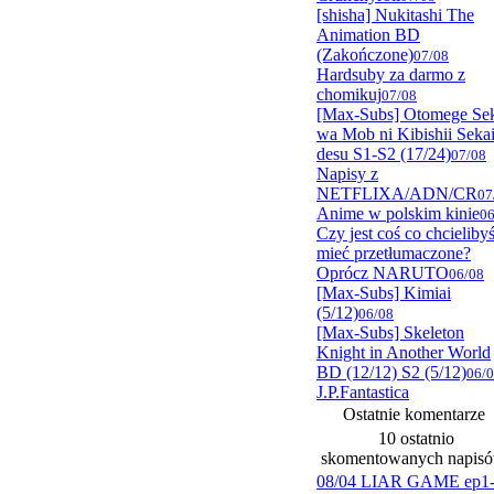
[shisha] Nukitashi The
Animation BD
(Zakończone)
07/08
Hardsuby za darmo z
chomikuj
07/08
[Max-Subs] Otomege Se
wa Mob ni Kibishii Seka
desu S1-S2 (17/24)
07/08
Napisy z
NETFLIXA/ADN/CR
07
Anime w polskim kinie
06
Czy jest coś co chcieliby
mieć przetłumaczone?
Oprócz NARUTO
06/08
[Max-Subs] Kimiai
(5/12)
06/08
[Max-Subs] Skeleton
Knight in Another World
BD (12/12) S2 (5/12)
06/
J.P.Fantastica
Ostatnie komentarze
10 ostatnio
skomentowanych napis
08/04 LIAR GAME ep1