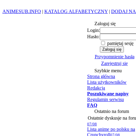
ANIMESUB.INFO
|
KATALOG ALFABETYCZNY
|
DODAJ NA
Zaloguj się
Login:
Hasło:
pamiętaj sesję
Przypomnienie hasła
Zarejestruj się
Szybkie menu
Strona główna
Lista użytkowników
Redakcja
Poszukiwane napisy
Regulamin serwisu
FAQ
Ostatnio na forum
Ostatnie dyskusje na for
07/08
Lista anime po polsku na
Crunchyroll
07/08