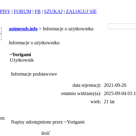
PISY
|
FORUM
|
FB
|
SZUKAJ
|
ZALOGUJ SIĘ
animesub.info
> Informacje o użytkowniku
Informacje o użytkowniku
~Yorigami
Użytkownik
Informacje podstawowe
data rejestracji:
2021-09-26
ostatnio widziany(a):
2025-09-04 01:1
wiek:
21 lat
um:
Napisy udostępnione przez ~Yorigami
ilość