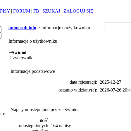
PISY
|
FORUM
|
FB
|
SZUKAJ
|
ZALOGUJ SIĘ
animesub.info
> Informacje o użytkowniku
Informacje o użytkowniku
~Swiniol
Użytkownik
Informacje podstawowe
data rejestracji:
2025-12-27
ostatnio widziany(a):
2026-07-26 20:4
Napisy udostępnione przez ~Swiniol
um:
ilość
udostępnionych
164 napisy
napisów: