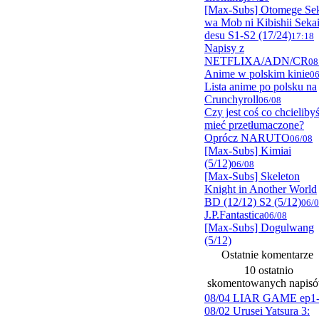
[Max-Subs] Otomege Se
wa Mob ni Kibishii Seka
desu S1-S2 (17/24)
17:18
Napisy z
NETFLIXA/ADN/CR
08
Anime w polskim kinie
06
Lista anime po polsku na
Crunchyroll
06/08
Czy jest coś co chcieliby
mieć przetłumaczone?
Oprócz NARUTO
06/08
[Max-Subs] Kimiai
(5/12)
06/08
[Max-Subs] Skeleton
Knight in Another World
BD (12/12) S2 (5/12)
06/
J.P.Fantastica
06/08
[Max-Subs] Dogulwang
(5/12)
Ostatnie komentarze
10 ostatnio
skomentowanych napis
08/04 LIAR GAME ep1
08/02 Urusei Yatsura 3: