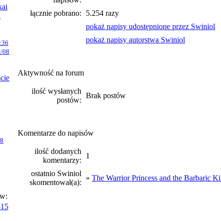
kai
łącznie pobrano:
5.254 razy
i
pokaż napisy udostępnione przez Swiniol
pokaż napisy autorstwa Swiniol
:36
/08
Aktywność na forum
ście
ilość wysłanych
Brak postów
postów:
Komentarze do napisów
08
ilość dodanych
1
komentarzy:
ostatnio Swiniol
»
The Warrior Princess and the Barbaric K
skomentował(a):
ów:
-15