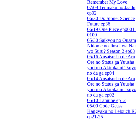
Remember My Love
07/09 Tenmaku no Jaadu
ep02
06/30 Dr. Stone: Science
Future ep36
06/19 One Piece ep0001-
0100
05/30 Saikyou no Ousam
Nidome no Jinsei wa Nan
wo Suru? Season 2 ep08
05/16 Ansatsusha de Aru
Ore no Status ga Yuusha
yori mo Akiraka ni Tsuyo
no da ga ep04
05/14 Ansatsusha de Aru
Ore no Status ga Yuusha
yori mo Akiraka ni Tsuyo
no da ga ep02
05/10 Lamune ep12
05/09 Code Geass:
Hangyaku no Lelouch R
ep21-25