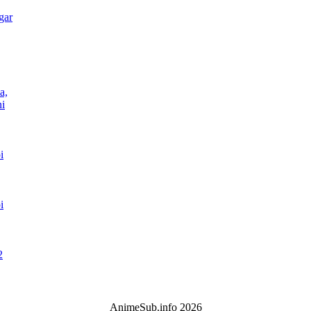
gar
a,
i
i
i
2
AnimeSub.info 2026