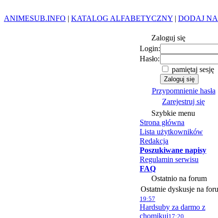
ANIMESUB.INFO
|
KATALOG ALFABETYCZNY
|
DODAJ NA
Zaloguj się
Login:
Hasło:
pamiętaj sesję
Przypomnienie hasła
Zarejestruj się
Szybkie menu
Strona główna
Lista użytkowników
Redakcja
Poszukiwane napisy
Regulamin serwisu
FAQ
Ostatnio na forum
Ostatnie dyskusje na for
19:57
Hardsuby za darmo z
chomikuj
17:20