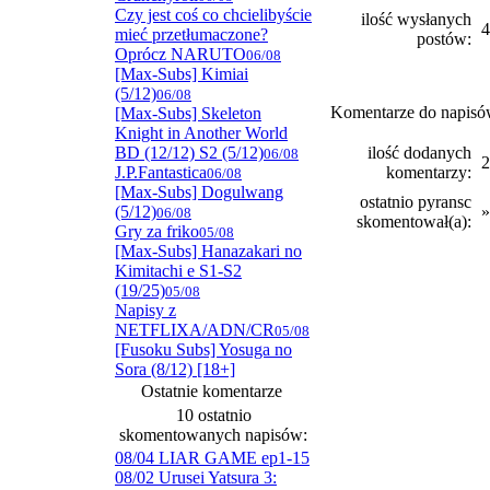
Czy jest coś co chcielibyście
ilość wysłanych
4
mieć przetłumaczone?
postów:
Oprócz NARUTO
06/08
[Max-Subs] Kimiai
(5/12)
06/08
Komentarze do napis
[Max-Subs] Skeleton
Knight in Another World
BD (12/12) S2 (5/12)
ilość dodanych
06/08
2
J.P.Fantastica
komentarzy:
06/08
[Max-Subs] Dogulwang
ostatnio pyransc
(5/12)
06/08
skomentował(a):
Gry za friko
05/08
[Max-Subs] Hanazakari no
Kimitachi e S1-S2
(19/25)
05/08
Napisy z
NETFLIXA/ADN/CR
05/08
[Fusoku Subs] Yosuga no
Sora (8/12) [18+]
Ostatnie komentarze
10 ostatnio
skomentowanych napisów:
08/04 LIAR GAME ep1-15
08/02 Urusei Yatsura 3: