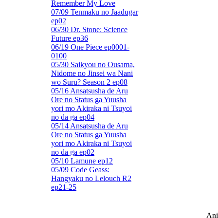
Remember My Love
07/09 Tenmaku no Jaadugar
ep02
06/30 Dr. Stone: Science
Future ep36
06/19 One Piece ep0001-
0100
05/30 Saikyou no Ousama,
Nidome no Jinsei wa Nani
wo Suru? Season 2 ep08
05/16 Ansatsusha de Aru
Ore no Status ga Yuusha
yori mo Akiraka ni Tsuyoi
no da ga ep04
05/14 Ansatsusha de Aru
Ore no Status ga Yuusha
yori mo Akiraka ni Tsuyoi
no da ga ep02
05/10 Lamune ep12
05/09 Code Geass:
Hangyaku no Lelouch R2
ep21-25
Ani