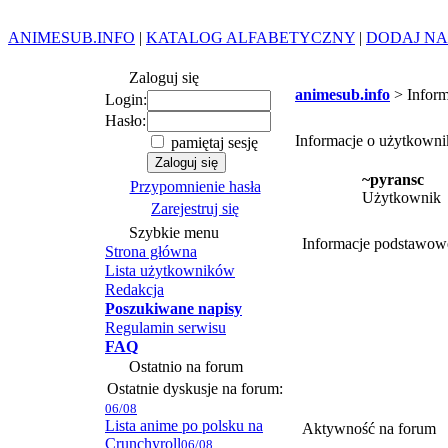
ANIMESUB.INFO
|
KATALOG ALFABETYCZNY
|
DODAJ NA
Zaloguj się
animesub.info
> Inform
Login:
Hasło:
Informacje o użytkown
pamiętaj sesję
~pyransc
Przypomnienie hasła
Użytkownik
Zarejestruj się
Szybkie menu
Informacje podstawow
Strona główna
Lista użytkowników
Redakcja
Poszukiwane napisy
Regulamin serwisu
FAQ
Ostatnio na forum
Ostatnie dyskusje na forum:
06/08
Lista anime po polsku na
Aktywność na forum
Crunchyroll
06/08