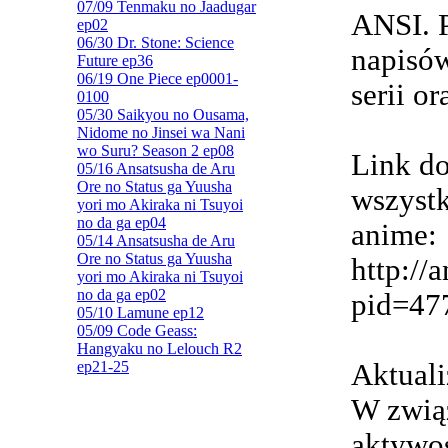
07/09 Tenmaku no Jaadugar
ANSI. 
ep02
06/30 Dr. Stone: Science
napisów
Future ep36
06/19 One Piece ep0001-
serii o
0100
05/30 Saikyou no Ousama,
Nidome no Jinsei wa Nani
wo Suru? Season 2 ep08
Link do
05/16 Ansatsusha de Aru
Ore no Status ga Yuusha
wszyst
yori mo Akiraka ni Tsuyoi
no da ga ep04
anime:
05/14 Ansatsusha de Aru
Ore no Status ga Yuusha
http://
yori mo Akiraka ni Tsuyoi
no da ga ep02
pid=47
05/10 Lamune ep12
05/09 Code Geass:
Hangyaku no Lelouch R2
ep21-25
Aktuali
W związ
aktywoś