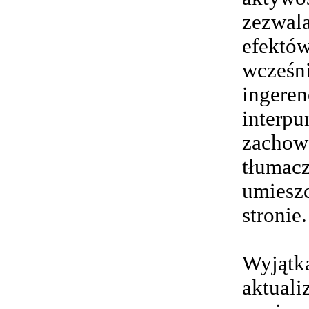
zezwal
efektów
wcześn
ingeren
interpu
zachowa
tłumacz
umieszc
stronie.
Wyjątka
aktuali