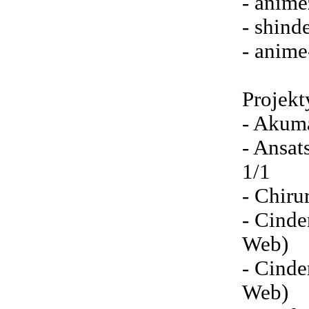
- anime
- shind
- anime
Projekt
- Akum
- Ansat
1/1
- Chiru
- Cinde
Web)
- Cinde
Web)