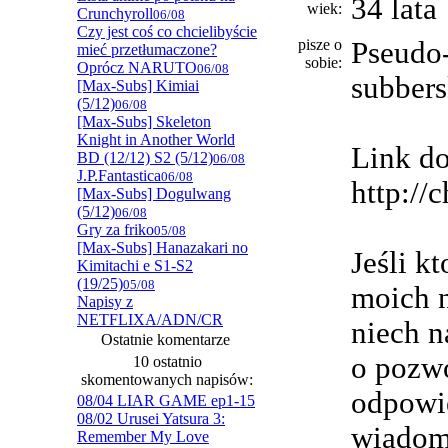
34 lata
wiek:
Crunchyroll
06/08
Czy jest coś co chcielibyście
pisze o
Pseudo
mieć przetłumaczone?
sobie:
Oprócz NARUTO
06/08
subbers
[Max-Subs] Kimiai
(5/12)
06/08
[Max-Subs] Skeleton
Knight in Another World
Link d
BD (12/12) S2 (5/12)
06/08
J.P.Fantastica
06/08
http://
[Max-Subs] Dogulwang
(5/12)
06/08
Gry za friko
05/08
[Max-Subs] Hanazakari no
Jeśli k
Kimitachi e S1-S2
(19/25)
05/08
moich n
Napisy z
NETFLIXA/ADN/CR
niech n
Ostatnie komentarze
o pozwo
10 ostatnio
skomentowanych napisów:
odpowie
08/04 LIAR GAME ep1-15
08/02 Urusei Yatsura 3:
wiadomo
Remember My Love