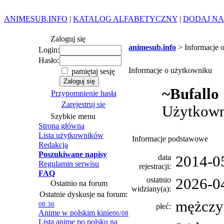
ANIMESUB.INFO
|
KATALOG ALFABETYCZNY
|
DODAJ NA
Zaloguj się
animesub.info
> Informacje 
Login:
Hasło:
Informacje o użytkowniku
pamiętaj sesję
~Bufallo
Przypomnienie hasła
Zarejestruj się
Użytkow
Szybkie menu
Strona główna
Lista użytkowników
Informacje podstawowe
Redakcja
Poszukiwane napisy
data
2014-0
Regulamin serwisu
rejestracji:
FAQ
ostatnio
2026-0
Ostatnio na forum
widziany(a):
Ostatnie dyskusje na forum:
mężczy
08:36
płeć:
Anime w polskim kinie
06/08
Lista anime po polsku na