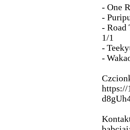
- One 
- Purip
- Road 
1/1
- Teeky
- Waka
Czcionk
https:/
d8gUh
Kontak
babciaj