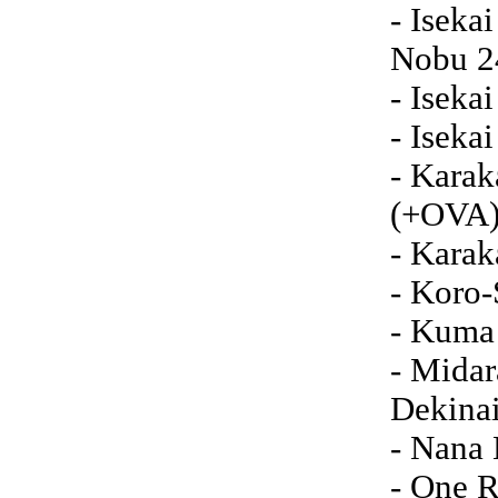
- Iseka
Nobu 2
- Iseka
- Iseka
- Karak
(+OVA
- Karak
- Koro-
- Kuma
- Mida
Dekina
- Nana
- One 