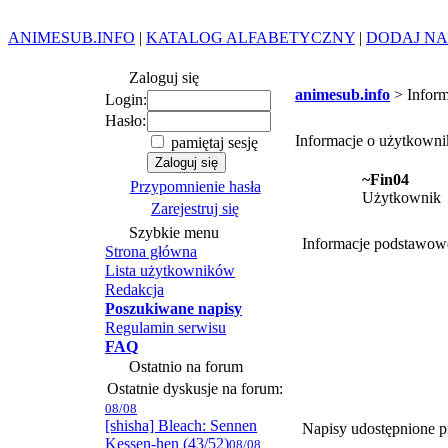
ANIMESUB.INFO
|
KATALOG ALFABETYCZNY
|
DODAJ NA
Zaloguj się
animesub.info
> Inform
Login:
Hasło:
Informacje o użytkown
pamiętaj sesję
~Fin04
Przypomnienie hasła
Użytkownik
Zarejestruj się
Szybkie menu
Informacje podstawow
Strona główna
Lista użytkowników
Redakcja
Poszukiwane napisy
Regulamin serwisu
FAQ
Ostatnio na forum
Ostatnie dyskusje na forum:
08/08
[shisha] Bleach: Sennen
Napisy udostępnione p
Kessen-hen (43/52)
08/08