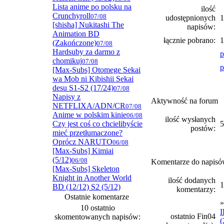
Lista anime po polsku na
ilość
Crunchyroll
07/08
udostępnionych
1
[shisha] Nukitashi The
napisów:
Animation BD
łącznie pobrano:
1
(Zakończone)
07/08
Hardsuby za darmo z
p
chomikuj
07/08
p
[Max-Subs] Otomege Sekai
wa Mob ni Kibishii Sekai
desu S1-S2 (17/24)
07/08
Napisy z
Aktywność na forum
NETFLIXA/ADN/CR
07/08
Anime w polskim kinie
06/08
ilość wysłanych
Czy jest coś co chcielibyście
5
postów:
mieć przetłumaczone?
Oprócz NARUTO
06/08
[Max-Subs] Kimiai
(5/12)
06/08
Komentarze do napis
[Max-Subs] Skeleton
Knight in Another World
ilość dodanych
1
BD (12/12) S2 (5/12)
komentarzy:
Ostatnie komentarze
10 ostatnio
I
ostatnio Fin04
skomentowanych napisów:
(