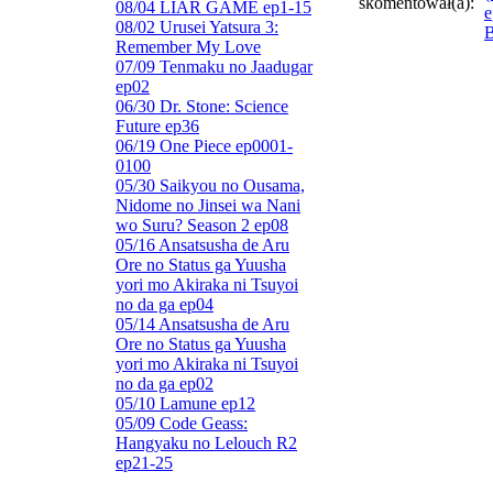
skomentował(a):
08/04 LIAR GAME ep1-15
e
08/02 Urusei Yatsura 3:
B
Remember My Love
07/09 Tenmaku no Jaadugar
ep02
06/30 Dr. Stone: Science
Future ep36
06/19 One Piece ep0001-
0100
05/30 Saikyou no Ousama,
Nidome no Jinsei wa Nani
wo Suru? Season 2 ep08
05/16 Ansatsusha de Aru
Ore no Status ga Yuusha
yori mo Akiraka ni Tsuyoi
no da ga ep04
05/14 Ansatsusha de Aru
Ore no Status ga Yuusha
yori mo Akiraka ni Tsuyoi
no da ga ep02
05/10 Lamune ep12
05/09 Code Geass:
Hangyaku no Lelouch R2
ep21-25