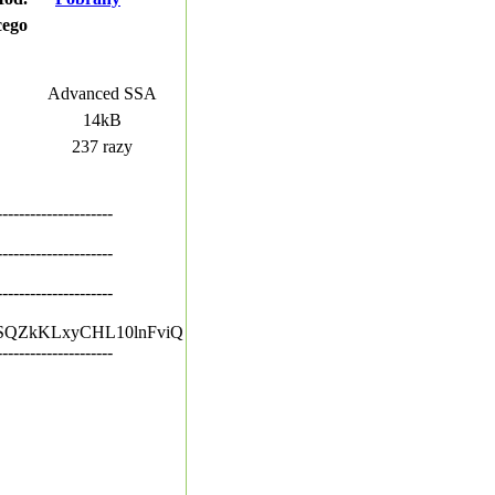
cego
Advanced SSA
14kB
237 razy
---------------------
---------------------
---------------------
IMlSQZkKLxyCHL10lnFviQ
---------------------