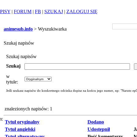
PISY
|
FORUM
|
FB
|
SZUKAJ
|
ZALOGUJ SIĘ
animesub.info
> Wyszukiwarka
Szukaj napisów
Szukaj napisów
Szukaj
w
tytule:
Jeśli szukasz napisów do konkretnego odcinka dopisz na końcu jego numer, np: "Naruto ep
znalezionych napisów: 1
m:
Tytuł oryginalny
Dodano
Tytuł angielski
Udostępnił
J
Tytuł alternatywny
Ilość komentarzy
M