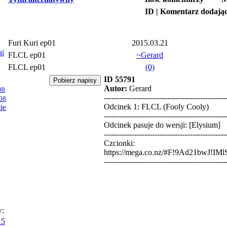
ID | Komentarz dodają
Furi Kuri ep01
2015.03.21
ai
FLCL ep01
~Gerard
FLCL ep01
(0)
ID 55791
Autor:
Gerard
08
------------------------------------------------
08
Odcinek 1: FLCL (Fooly Cooly)
ie
------------------------------------------------
Odcinek pasuje do wersji: [Elysium]
------------------------------------------------
Czcionki:
https://mega.co.nz/#F!9Ad21bwJ!
------------------------------------------------
w:
15