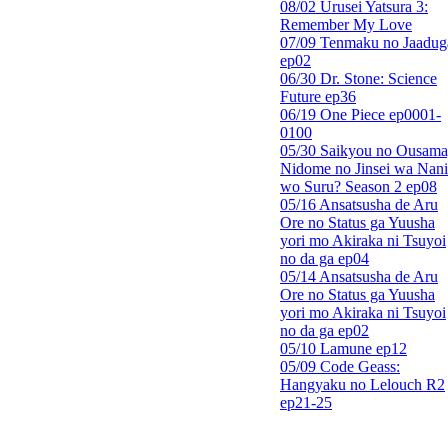
08/02 Urusei Yatsura 3:
Remember My Love
07/09 Tenmaku no Jaadug
ep02
06/30 Dr. Stone: Science
Future ep36
06/19 One Piece ep0001-
0100
05/30 Saikyou no Ousama
Nidome no Jinsei wa Nani
wo Suru? Season 2 ep08
05/16 Ansatsusha de Aru
Ore no Status ga Yuusha
yori mo Akiraka ni Tsuyoi
no da ga ep04
05/14 Ansatsusha de Aru
Ore no Status ga Yuusha
yori mo Akiraka ni Tsuyoi
no da ga ep02
05/10 Lamune ep12
05/09 Code Geass:
Hangyaku no Lelouch R2
ep21-25