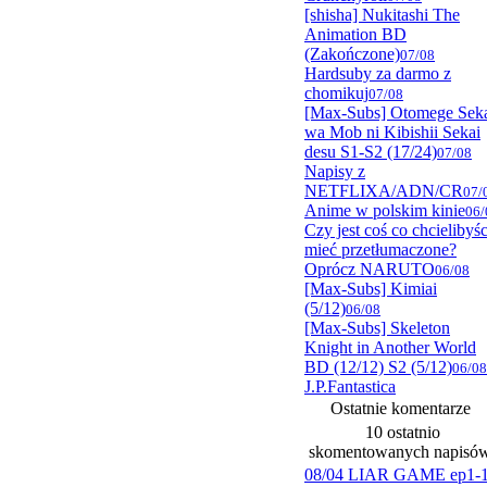
[shisha] Nukitashi The
Animation BD
(Zakończone)
07/08
Hardsuby za darmo z
chomikuj
07/08
[Max-Subs] Otomege Sek
wa Mob ni Kibishii Sekai
desu S1-S2 (17/24)
07/08
Napisy z
NETFLIXA/ADN/CR
07/
Anime w polskim kinie
06/
Czy jest coś co chcielibyśc
mieć przetłumaczone?
Oprócz NARUTO
06/08
[Max-Subs] Kimiai
(5/12)
06/08
[Max-Subs] Skeleton
Knight in Another World
BD (12/12) S2 (5/12)
06/08
J.P.Fantastica
Ostatnie komentarze
10 ostatnio
skomentowanych napisó
08/04 LIAR GAME ep1-