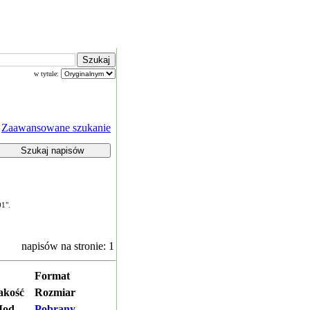
w tytule:
Zaawansowane szukanie
01".
napisów na stronie: 1
Format
akość
Rozmiar
od.
Pobrany