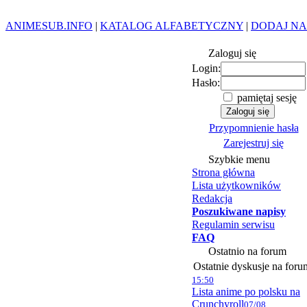
ANIMESUB.INFO
|
KATALOG ALFABETYCZNY
|
DODAJ NA
Zaloguj się
Login:
Hasło:
pamiętaj sesję
Przypomnienie hasła
Zarejestruj się
Szybkie menu
Strona główna
Lista użytkowników
Redakcja
Poszukiwane napisy
Regulamin serwisu
FAQ
Ostatnio na forum
Ostatnie dyskusje na foru
15:50
Lista anime po polsku na
Crunchyroll
07/08