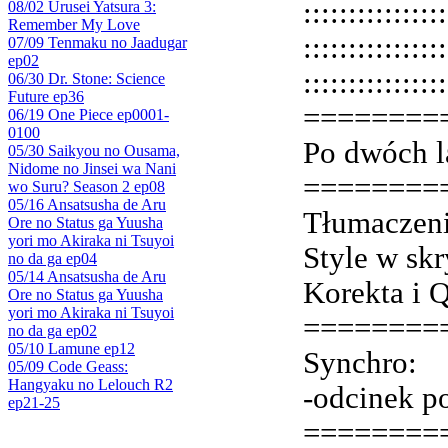
::::::::::::::
08/02 Urusei Yatsura 3:
Remember My Love
::::::::::::::
07/09 Tenmaku no Jaadugar
ep02
:::::::::::::
06/30 Dr. Stone: Science
Future ep36
========
06/19 One Piece ep0001-
0100
Po dwóch l
05/30 Saikyou no Ousama,
Nidome no Jinsei wa Nani
========
wo Suru? Season 2 ep08
05/16 Ansatsusha de Aru
Tłumaczeni
Ore no Status ga Yuusha
yori mo Akiraka ni Tsuyoi
Style w sk
no da ga ep04
05/14 Ansatsusha de Aru
Korekta i 
Ore no Status ga Yuusha
yori mo Akiraka ni Tsuyoi
========
no da ga ep02
05/10 Lamune ep12
Synchro:
05/09 Code Geass:
Hangyaku no Lelouch R2
-odcinek p
ep21-25
========