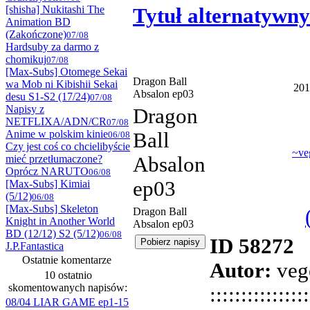
[shisha] Nukitashi The
Tytuł alternatywny
Animation BD
(Zakończone)
07/08
Hardsuby za darmo z
chomikuj
07/08
[Max-Subs] Otomege Sekai
Dragon Ball
wa Mob ni Kibishii Sekai
201
Absalon ep03
desu S1-S2 (17/24)
07/08
Napisy z
Dragon
NETFLIXA/ADN/CR
07/08
Anime w polskim kinie
Ball
06/08
Czy jest coś co chcielibyście
~ve
mieć przetłumaczone?
Absalon
Oprócz NARUTO
06/08
ep03
[Max-Subs] Kimiai
(5/12)
06/08
[Max-Subs] Skeleton
Dragon Ball
Knight in Another World
Absalon ep03
BD (12/12) S2 (5/12)
06/08
ID 58272
J.P.Fantastica
Ostatnie komentarze
Autor:
veg
10 ostatnio
skomentowanych napisów:
:::::::::::::
08/04 LIAR GAME ep1-15