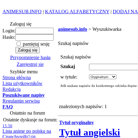
ANIMESUB.INFO
|
KATALOG ALFABETYCZNY
|
DODAJ NA
Zaloguj się
animesub.info
> Wyszukiwarka
Login:
Hasło:
Szukaj napisów
pamiętaj sesję
Szukaj napisów
Przypomnienie hasła
Zarejestruj się
Szukaj
Szybkie menu
w tytule:
Strona główna
Lista użytkowników
Jeśli szukasz napisów do konkretnego odcinka dopisz
Redakcja
Poszukiwane napisy
Regulamin serwisu
znalezionych napisów: 1
FAQ
Ostatnio na forum
Ostatnie dyskusje na forum:
Tytuł oryginalny
15:50
Tytuł angielski
Lista anime po polsku na
Crunchyroll
07/08