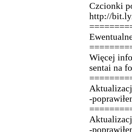
Czcionki p
http://bit
========
Ewentualne
========
Więcej info
sentai na 
========
Aktualizac
-poprawiłem
========
Aktualizac
-poprawiłem