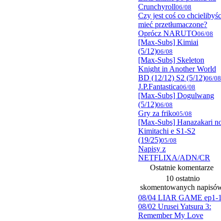
Crunchyroll
06/08
Czy jest coś co chcielibyśc
mieć przetłumaczone?
Oprócz NARUTO
06/08
[Max-Subs] Kimiai
(5/12)
06/08
[Max-Subs] Skeleton
Knight in Another World
BD (12/12) S2 (5/12)
06/08
J.P.Fantastica
06/08
[Max-Subs] Dogulwang
(5/12)
06/08
Gry za friko
05/08
[Max-Subs] Hanazakari n
Kimitachi e S1-S2
(19/25)
05/08
Napisy z
NETFLIXA/ADN/CR
Ostatnie komentarze
10 ostatnio
skomentowanych napisó
08/04 LIAR GAME ep1-
08/02 Urusei Yatsura 3:
Remember My Love