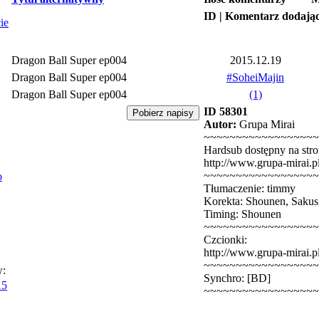
ID | Komentarz dodają
ie
Dragon Ball Super ep004
2015.12.19
Dragon Ball Super ep004
#SoheiMajin
Dragon Ball Super ep004
(1)
ID 58301
Autor:
Grupa Mirai
~~~~~~~~~~~~~~~~~~
Hardsub dostępny na stro
http://www.grupa-mirai.p
~~~~~~~~~~~~~~~~~~
o
Tłumaczenie: timmy
Korekta: Shounen, Sakus
Timing: Shounen
~~~~~~~~~~~~~~~~~~
Czcionki:
http://www.grupa-mirai.p
~~~~~~~~~~~~~~~~~~
w:
Synchro: [BD]
15
~~~~~~~~~~~~~~~~~~