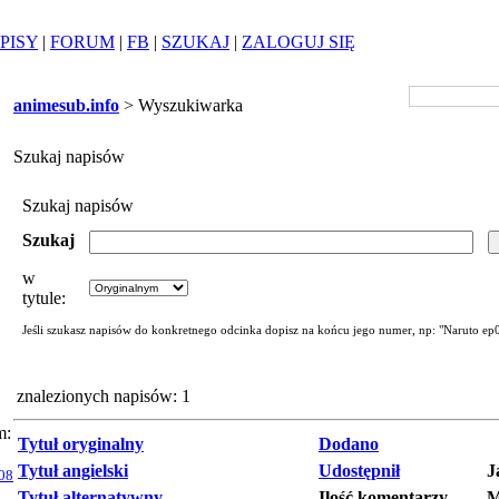
PISY
|
FORUM
|
FB
|
SZUKAJ
|
ZALOGUJ SIĘ
animesub.info
> Wyszukiwarka
Szukaj napisów
Szukaj napisów
Szukaj
w
tytule:
Jeśli szukasz napisów do konkretnego odcinka dopisz na końcu jego numer, np: "Naruto ep
znalezionych napisów: 1
m:
Tytuł oryginalny
Dodano
Tytuł angielski
Udostępnił
J
08
Tytuł alternatywny
Ilość komentarzy
M