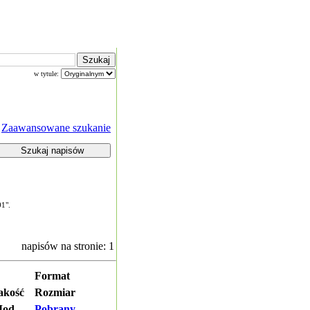
w tytule:
Zaawansowane szukanie
01".
napisów na stronie: 1
Format
akość
Rozmiar
od.
Pobrany