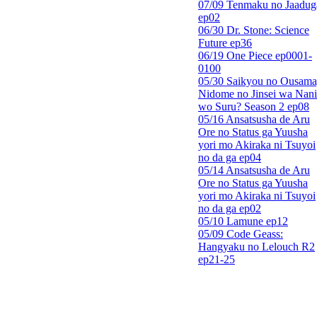
07/09 Tenmaku no Jaadug
ep02
06/30 Dr. Stone: Science
Future ep36
06/19 One Piece ep0001-
0100
05/30 Saikyou no Ousama
Nidome no Jinsei wa Nani
wo Suru? Season 2 ep08
05/16 Ansatsusha de Aru
Ore no Status ga Yuusha
yori mo Akiraka ni Tsuyoi
no da ga ep04
05/14 Ansatsusha de Aru
Ore no Status ga Yuusha
yori mo Akiraka ni Tsuyoi
no da ga ep02
05/10 Lamune ep12
05/09 Code Geass:
Hangyaku no Lelouch R2
ep21-25