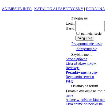
ANIMESUB.INFO
|
KATALOG ALFABETYCZNY
|
DODAJ NA
Zaloguj się
Login:
Hasło:
pamiętaj sesję
Przypomnienie hasła
Zarejestruj się
Szybkie menu
Strona główna
Lista użytkowników
Redakcja
Poszukiwane napisy
Regulamin serwisu
FAQ
Ostatnio na forum
Ostatnie dyskusje na foru
08:36
Anime w polskim kinie
06/
Lista anime po polsku na