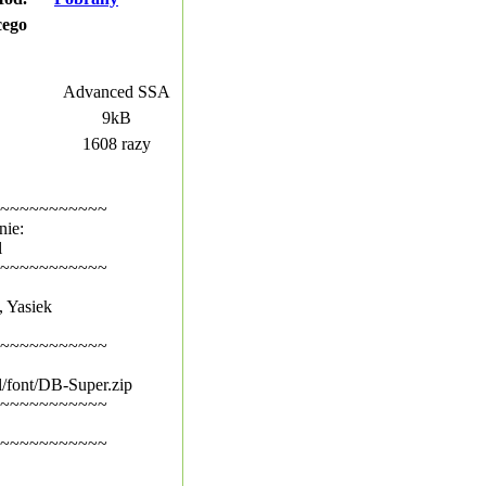
cego
Advanced SSA
9kB
1608 razy
~~~~~~~~~~~
nie:
l
~~~~~~~~~~~
, Yasiek
~~~~~~~~~~~
l/font/DB-Super.zip
~~~~~~~~~~~
~~~~~~~~~~~