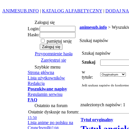
ANIMESUB.INFO
|
KATALOG ALFABETYCZNY
|
DODAJ NA
Zaloguj się
animesub.info
> Wyszuki
Login:
Hasło:
Szukaj napisów
pamiętaj sesję
Szukaj napisów
Przypomnienie hasła
Zarejestruj się
Szukaj
Szybkie menu
w
Strona główna
tytule:
Lista użytkowników
Redakcja
Jeśli szukasz napisów do konkretn
Poszukiwane napisy
Regulamin serwisu
FAQ
znalezionych napisów: 1
Ostatnio na forum
Ostatnie dyskusje na forum:
15:50
Tytuł oryginalny
Lista anime po polsku na
Crunchyroll
07/08