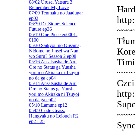
08/02 Urusei Yatsura 3:
Hard
Remember My Love
07/09 Tenmaku no Jaadugar
http
ep02
06/30 Dr. Stone: Science
~~~
Future ep36
06/19 One Piece ep0001-
Tłum
0100
05/30 Saikyou no Ousama,
Kore
Nidome no Jinsei wa Nani
wo Suru? Season 2 ep08
Timi
05/16 Ansatsusha de Aru
Ore no Status ga Yuusha
~~~
yori mo Akiraka ni Tsuyoi
no da ga ep04
Czci
05/14 Ansatsusha de Aru
Ore no Status ga Yuusha
http
yori mo Akiraka ni Tsuyoi
no da ga ep02
Supe
05/10 Lamune ep12
05/09 Code Geass:
~~~
Hangyaku no Lelouch R2
ep21-25
Sync