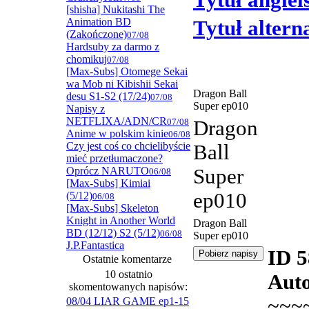
Tytuł angiel
[shisha] Nukitashi The
Animation BD
Tytuł alter
(Zakończone)
07/08
Hardsuby za darmo z
chomikuj
07/08
[Max-Subs] Otomege Sekai
wa Mob ni Kibishii Sekai
Dragon Ball
desu S1-S2 (17/24)
07/08
Super ep010
Napisy z
NETFLIXA/ADN/CR
07/08
Dragon
Anime w polskim kinie
06/08
Czy jest coś co chcielibyście
Ball
mieć przetłumaczone?
Oprócz NARUTO
Super
06/08
[Max-Subs] Kimiai
ep010
(5/12)
06/08
[Max-Subs] Skeleton
Knight in Another World
Dragon Ball
BD (12/12) S2 (5/12)
06/08
Super ep010
J.P.Fantastica
ID 
Ostatnie komentarze
10 ostatnio
Auto
skomentowanych napisów:
~~~
08/04 LIAR GAME ep1-15