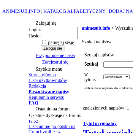
ANIMESUB.INFO
|
KATALOG ALFABETYCZNY
|
DODAJ NA
Zaloguj się
animesub.info
> Wyszuki
Login:
Hasło:
Szukaj napisów
pamiętaj sesję
Szukaj napisów
Przypomnienie hasła
Zarejestruj się
Szukaj
Szybkie menu
w
Strona główna
tytule:
Lista użytkowników
Redakcja
Jeśli szukasz napisów do konkretn
Poszukiwane napisy
Regulamin serwisu
FAQ
znalezionych napisów: 1
Ostatnio na forum
Ostatnie dyskusje na forum:
19:52
Tytuł oryginalny
Lista anime po polsku na
Crunchyroll
17:34