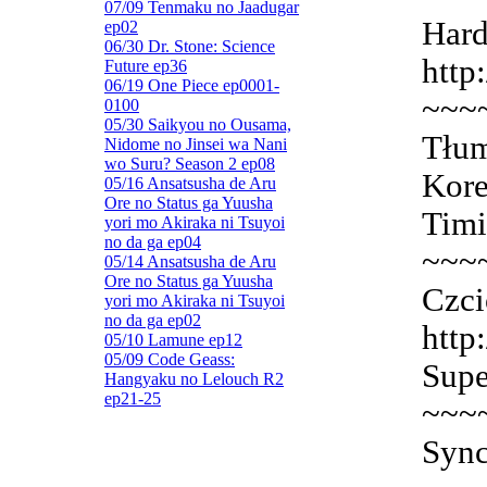
07/09 Tenmaku no Jaadugar
Hard
ep02
06/30 Dr. Stone: Science
http
Future ep36
06/19 One Piece ep0001-
~~~
0100
05/30 Saikyou no Ousama,
Tłum
Nidome no Jinsei wa Nani
wo Suru? Season 2 ep08
Kore
05/16 Ansatsusha de Aru
Ore no Status ga Yuusha
Timi
yori mo Akiraka ni Tsuyoi
no da ga ep04
~~~
05/14 Ansatsusha de Aru
Ore no Status ga Yuusha
Czci
yori mo Akiraka ni Tsuyoi
no da ga ep02
http
05/10 Lamune ep12
05/09 Code Geass:
Supe
Hangyaku no Lelouch R2
ep21-25
~~~
Sync