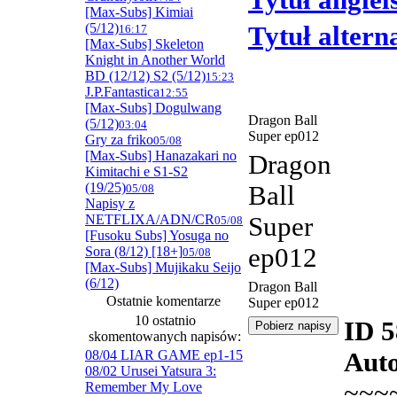
Tytuł angiel
[Max-Subs] Kimiai
(5/12)
Tytuł alter
16:17
[Max-Subs] Skeleton
Knight in Another World
BD (12/12) S2 (5/12)
15:23
J.P.Fantastica
12:55
[Max-Subs] Dogulwang
Dragon Ball
(5/12)
03:04
Super ep012
Gry za friko
05/08
[Max-Subs] Hanazakari no
Dragon
Kimitachi e S1-S2
(19/25)
Ball
05/08
Napisy z
NETFLIXA/ADN/CR
Super
05/08
[Fusoku Subs] Yosuga no
ep012
Sora (8/12) [18+]
05/08
[Max-Subs] Mujikaku Seijo
(6/12)
Dragon Ball
Ostatnie komentarze
Super ep012
10 ostatnio
ID 
skomentowanych napisów:
08/04 LIAR GAME ep1-15
Auto
08/02 Urusei Yatsura 3:
~~~
Remember My Love