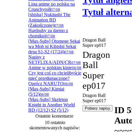
Tytuł angiel
Lista anime po polsku na
Crunchyroll
Tytuł alter
07/08
[shisha] Nukitashi The
Animation BD
(Zakończone)
07/08
Hardsuby za darmo z
chomikuj
07/08
Dragon Ball
[Max-Subs] Otomege Sekai
Super ep017
wa Mob ni Kibishii Sekai
desu S1-S2 (17/24)
07/08
Dragon
Napisy z
NETFLIXA/ADN/CR
Ball
07/08
Anime w polskim kinie
06/08
Czy jest coś co chcielibyście
Super
mieć przetłumaczone?
ep017
Oprócz NARUTO
06/08
[Max-Subs] Kimiai
(5/12)
06/08
Dragon Ball
[Max-Subs] Skeleton
Super ep017
Knight in Another World
ID 
BD (12/12) S2 (5/12)
Ostatnie komentarze
Auto
10 ostatnio
skomentowanych napisów:
~~~