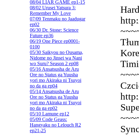
08/04 LIAR GAME ep1-15
Hard
08/02 Urusei Yatsura 3:
Remember My Love
http
07/09 Tenmaku no Jaadugar
ep02
~~~
06/30 Dr. Stone: Science
Future ep36
Tłum
06/19 One Piece ep0001-
0100
Kore
05/30 Saikyou no Ousama,
Nidome no Jinsei wa Nani
Timi
wo Suru? Season 2 ep08
05/16 Ansatsusha de Aru
~~~
Ore no Status ga Yuusha
yori mo Akiraka ni Tsuyoi
Czci
no da ga ep04
05/14 Ansatsusha de Aru
http
Ore no Status ga Yuusha
yori mo Akiraka ni Tsuyoi
Supe
no da ga ep02
05/10 Lamune ep12
~~~
05/09 Code Geass:
Hangyaku no Lelouch R2
Sync
ep21-25