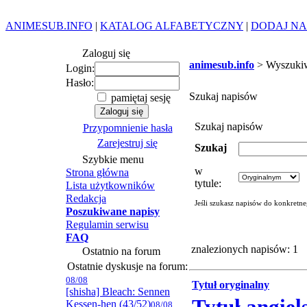
ANIMESUB.INFO
|
KATALOG ALFABETYCZNY
|
DODAJ NA
Zaloguj się
animesub.info
> Wyszuki
Login:
Hasło:
Szukaj napisów
pamiętaj sesję
Szukaj napisów
Przypomnienie hasła
Zarejestruj się
Szukaj
Szybkie menu
w
Strona główna
tytule:
Lista użytkowników
Redakcja
Jeśli szukasz napisów do konkretn
Poszukiwane napisy
Regulamin serwisu
FAQ
znalezionych napisów: 1
Ostatnio na forum
Ostatnie dyskusje na forum:
08/08
Tytuł oryginalny
[shisha] Bleach: Sennen
Kessen-hen (43/52)
08/08