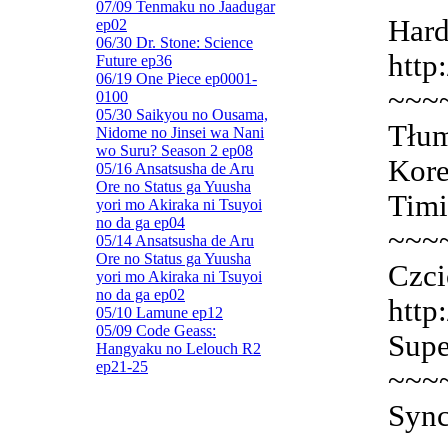
07/09 Tenmaku no Jaadugar
Hard
ep02
06/30 Dr. Stone: Science
http
Future ep36
06/19 One Piece ep0001-
~~~
0100
05/30 Saikyou no Ousama,
Tłum
Nidome no Jinsei wa Nani
wo Suru? Season 2 ep08
Kore
05/16 Ansatsusha de Aru
Ore no Status ga Yuusha
Timi
yori mo Akiraka ni Tsuyoi
no da ga ep04
~~~
05/14 Ansatsusha de Aru
Ore no Status ga Yuusha
Czci
yori mo Akiraka ni Tsuyoi
no da ga ep02
http
05/10 Lamune ep12
05/09 Code Geass:
Supe
Hangyaku no Lelouch R2
ep21-25
~~~
Sync