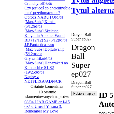
Tytuł angiel
Crunchyroll
06/08
Czy jest coś co chcielibyście
Tytuł alter
mieć przetłumaczone?
Oprócz NARUTO
06/08
[Max-Subs] Kimiai
(5/12)
06/08
[Max-Subs] Skeleton
Dragon Ball
Knight in Another World
Super ep027
BD (12/12) S2 (5/12)
06/08
J.P.Fantastica
06/08
Dragon
[Max-Subs] Dogulwang
(5/12)
Ball
06/08
Gry za friko
05/08
[Max-Subs] Hanazakari no
Super
Kimitachi e S1-S2
ep027
(19/25)
05/08
Napisy z
NETFLIXA/ADN/CR
Dragon Ball
Ostatnie komentarze
Super ep027
10 ostatnio
ID 
skomentowanych napisów:
08/04 LIAR GAME ep1-15
Auto
08/02 Urusei Yatsura 3:
~~~
Remember My Love