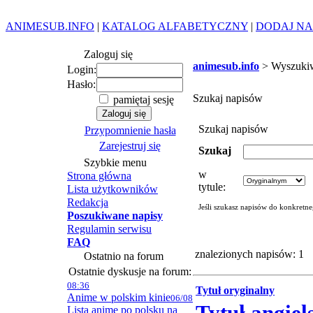
ANIMESUB.INFO
|
KATALOG ALFABETYCZNY
|
DODAJ NA
Zaloguj się
animesub.info
> Wyszuki
Login:
Hasło:
Szukaj napisów
pamiętaj sesję
Szukaj napisów
Przypomnienie hasła
Zarejestruj się
Szukaj
Szybkie menu
w
Strona główna
tytule:
Lista użytkowników
Redakcja
Jeśli szukasz napisów do konkretn
Poszukiwane napisy
Regulamin serwisu
FAQ
znalezionych napisów: 1
Ostatnio na forum
Ostatnie dyskusje na forum:
08:36
Tytuł oryginalny
Anime w polskim kinie
06/08
Lista anime po polsku na