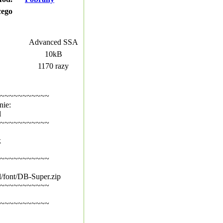
cego
Advanced SSA
10kB
1170 razy
~~~~~~~~~~~
nie:
l
~~~~~~~~~~~
k
~~~~~~~~~~~
l/font/DB-Super.zip
~~~~~~~~~~~
~~~~~~~~~~~