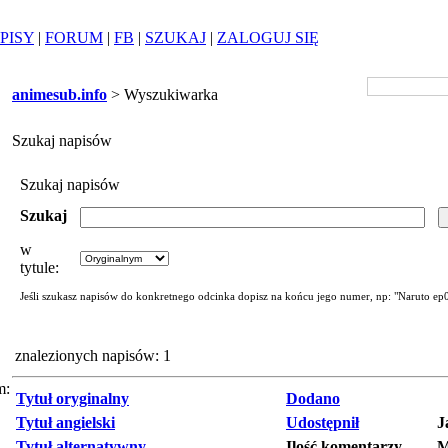
PISY
|
FORUM
|
FB
|
SZUKAJ
|
ZALOGUJ SIĘ
animesub.info
> Wyszukiwarka
Szukaj napisów
Szukaj napisów
Szukaj
w
tytule:
Jeśli szukasz napisów do konkretnego odcinka dopisz na końcu jego numer, np: "Naruto ep
znalezionych napisów: 1
m:
Tytuł oryginalny
Dodano
Tytuł angielski
Udostępnił
J
Tytuł alternatywny
Ilość komentarzy
M