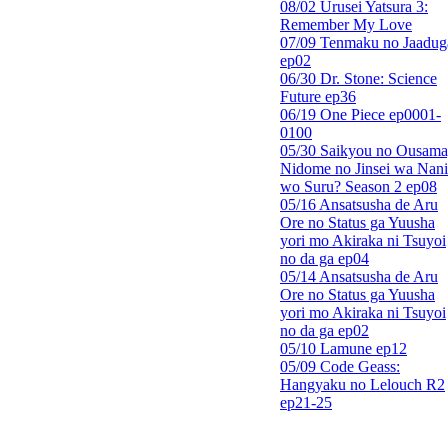
08/02 Urusei Yatsura 3:
Remember My Love
07/09 Tenmaku no Jaadug
ep02
06/30 Dr. Stone: Science
Future ep36
06/19 One Piece ep0001-
0100
05/30 Saikyou no Ousama
Nidome no Jinsei wa Nani
wo Suru? Season 2 ep08
05/16 Ansatsusha de Aru
Ore no Status ga Yuusha
yori mo Akiraka ni Tsuyoi
no da ga ep04
05/14 Ansatsusha de Aru
Ore no Status ga Yuusha
yori mo Akiraka ni Tsuyoi
no da ga ep02
05/10 Lamune ep12
05/09 Code Geass:
Hangyaku no Lelouch R2
ep21-25