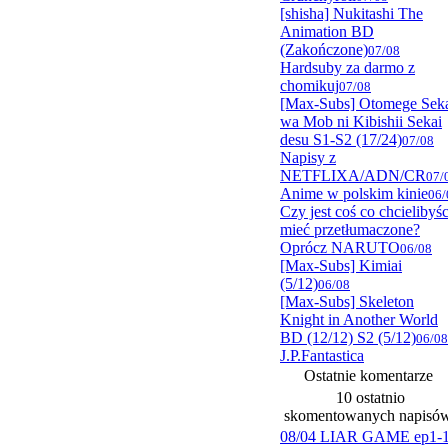
[shisha] Nukitashi The
Animation BD
(Zakończone)
07/08
Hardsuby za darmo z
chomikuj
07/08
[Max-Subs] Otomege Sek
wa Mob ni Kibishii Sekai
desu S1-S2 (17/24)
07/08
Napisy z
NETFLIXA/ADN/CR
07/
Anime w polskim kinie
06/
Czy jest coś co chcielibyśc
mieć przetłumaczone?
Oprócz NARUTO
06/08
[Max-Subs] Kimiai
(5/12)
06/08
[Max-Subs] Skeleton
Knight in Another World
BD (12/12) S2 (5/12)
06/08
J.P.Fantastica
Ostatnie komentarze
10 ostatnio
skomentowanych napisó
08/04 LIAR GAME ep1-