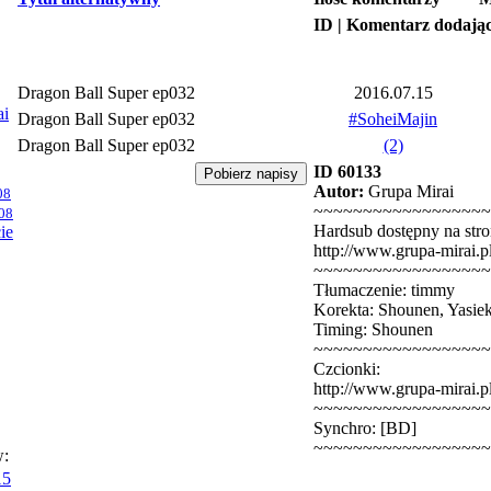
ID | Komentarz dodają
Dragon Ball Super ep032
2016.07.15
ai
Dragon Ball Super ep032
#SoheiMajin
Dragon Ball Super ep032
(2)
ID 60133
Autor:
Grupa Mirai
08
~~~~~~~~~~~~~~~~~~
08
Hardsub dostępny na stro
ie
http://www.grupa-mirai.p
~~~~~~~~~~~~~~~~~~
Tłumaczenie: timmy
Korekta: Shounen, Yasie
Timing: Shounen
~~~~~~~~~~~~~~~~~~
Czcionki:
http://www.grupa-mirai.p
~~~~~~~~~~~~~~~~~~
Synchro: [BD]
~~~~~~~~~~~~~~~~~~
w:
15