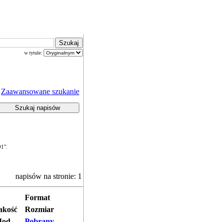
w tytule:
Zaawansowane szukanie
01".
napisów na stronie: 1
Format
akość
Rozmiar
od.
Pobrany