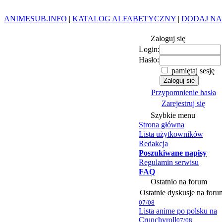
ANIMESUB.INFO
|
KATALOG ALFABETYCZNY
|
DODAJ NA
Zaloguj się
Login:
Hasło:
pamiętaj sesję
Przypomnienie hasła
Zarejestruj się
Szybkie menu
Strona główna
Lista użytkowników
Redakcja
Poszukiwane napisy
Regulamin serwisu
FAQ
Ostatnio na forum
Ostatnie dyskusje na foru
07/08
Lista anime po polsku na
Crunchyroll
07/08