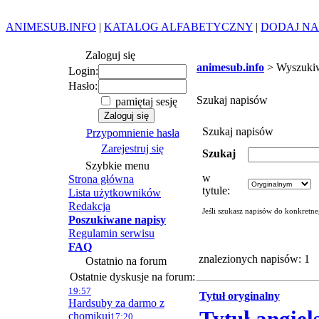
ANIMESUB.INFO
|
KATALOG ALFABETYCZNY
|
DODAJ NA
Zaloguj się
animesub.info
> Wyszuki
Login:
Hasło:
Szukaj napisów
pamiętaj sesję
Szukaj napisów
Przypomnienie hasła
Zarejestruj się
Szukaj
Szybkie menu
w
Strona główna
tytule:
Lista użytkowników
Redakcja
Jeśli szukasz napisów do konkretn
Poszukiwane napisy
Regulamin serwisu
FAQ
znalezionych napisów: 1
Ostatnio na forum
Ostatnie dyskusje na forum:
19:57
Tytuł oryginalny
Hardsuby za darmo z
chomikuj
17:20