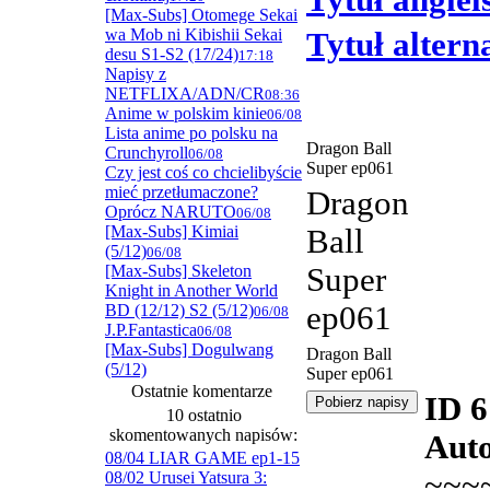
Tytuł angiel
[Max-Subs] Otomege Sekai
wa Mob ni Kibishii Sekai
Tytuł alter
desu S1-S2 (17/24)
17:18
Napisy z
NETFLIXA/ADN/CR
08:36
Anime w polskim kinie
06/08
Lista anime po polsku na
Dragon Ball
Crunchyroll
06/08
Super ep061
Czy jest coś co chcielibyście
mieć przetłumaczone?
Dragon
Oprócz NARUTO
06/08
[Max-Subs] Kimiai
Ball
(5/12)
06/08
[Max-Subs] Skeleton
Super
Knight in Another World
ep061
BD (12/12) S2 (5/12)
06/08
J.P.Fantastica
06/08
[Max-Subs] Dogulwang
Dragon Ball
(5/12)
Super ep061
Ostatnie komentarze
ID 
10 ostatnio
skomentowanych napisów:
Auto
08/04 LIAR GAME ep1-15
~~~
08/02 Urusei Yatsura 3: