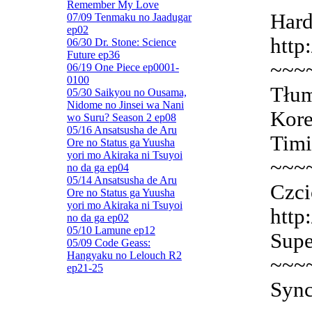
Remember My Love
Hard
07/09 Tenmaku no Jaadugar
ep02
http
06/30 Dr. Stone: Science
Future ep36
~~~
06/19 One Piece ep0001-
0100
Tłum
05/30 Saikyou no Ousama,
Nidome no Jinsei wa Nani
Kore
wo Suru? Season 2 ep08
05/16 Ansatsusha de Aru
Timi
Ore no Status ga Yuusha
yori mo Akiraka ni Tsuyoi
~~~
no da ga ep04
05/14 Ansatsusha de Aru
Czci
Ore no Status ga Yuusha
yori mo Akiraka ni Tsuyoi
http
no da ga ep02
05/10 Lamune ep12
Supe
05/09 Code Geass:
Hangyaku no Lelouch R2
~~~
ep21-25
Sync