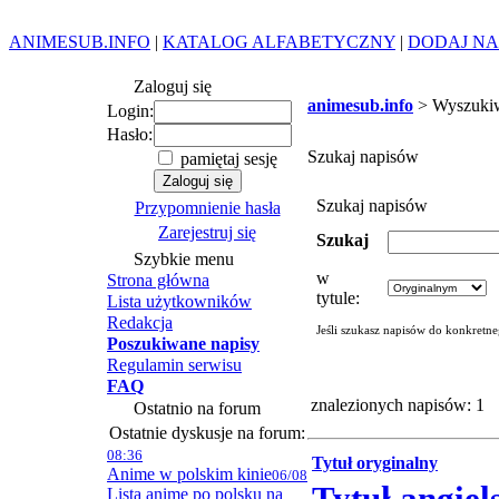
ANIMESUB.INFO
|
KATALOG ALFABETYCZNY
|
DODAJ NA
Zaloguj się
animesub.info
> Wyszuki
Login:
Hasło:
Szukaj napisów
pamiętaj sesję
Szukaj napisów
Przypomnienie hasła
Zarejestruj się
Szukaj
Szybkie menu
w
Strona główna
tytule:
Lista użytkowników
Redakcja
Jeśli szukasz napisów do konkretn
Poszukiwane napisy
Regulamin serwisu
FAQ
znalezionych napisów: 1
Ostatnio na forum
Ostatnie dyskusje na forum:
08:36
Tytuł oryginalny
Anime w polskim kinie
06/08
Lista anime po polsku na