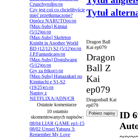
Tytuł angiel
Crunchyroll
06/08
Czy jest coś co chcielibyście
Tytuł alter
mieć przetłumaczone?
Oprócz NARUTO
06/08
[Max-Subs] Kimiai
(5/12)
06/08
[Max-Subs] Skeleton
Dragon Ball
Knight in Another World
Kai ep079
BD (12/12) S2 (5/12)
06/08
J.P.Fantastica
06/08
Dragon
[Max-Subs] Dogulwang
(5/12)
Ball Z
06/08
Gry za friko
05/08
[Max-Subs] Hanazakari no
Kai
Kimitachi e S1-S2
ep079
(19/25)
05/08
Napisy z
NETFLIXA/ADN/CR
Dragonball Kai
Ostatnie komentarze
ep079
10 ostatnio
ID 
skomentowanych napisów:
08/04 LIAR GAME ep1-15
Auto
08/02 Urusei Yatsura 3:
~~~
Remember My Love