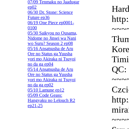
07/09 Tenmaku no Jaadugar
Hard
ep02
06/30 Dr. Stone: Science
http
Future ep36
06/19 One Piece ep0001-
~~~
0100
05/30 Saikyou no Ousama,
Tłum
Nidome no Jinsei wa Nani
wo Suru? Season 2 ep08
Kore
05/16 Ansatsusha de Aru
Ore no Status ga Yuusha
Timi
yori mo Akiraka ni Tsuyoi
no da ga ep04
QC: 
05/14 Ansatsusha de Aru
Ore no Status ga Yuusha
~~~
yori mo Akiraka ni Tsuyoi
no da ga ep02
Czci
05/10 Lamune ep12
05/09 Code Geass:
http
Hangyaku no Lelouch R2
ep21-25
mira
~~~