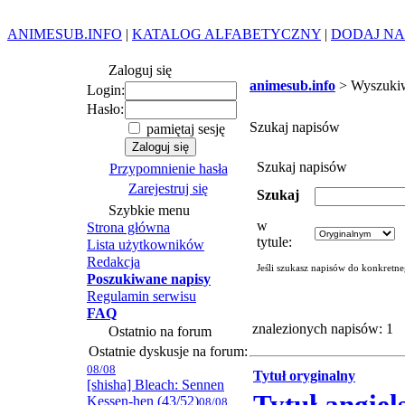
ANIMESUB.INFO
|
KATALOG ALFABETYCZNY
|
DODAJ NA
Zaloguj się
animesub.info
> Wyszuki
Login:
Hasło:
Szukaj napisów
pamiętaj sesję
Szukaj napisów
Przypomnienie hasła
Zarejestruj się
Szukaj
Szybkie menu
w
Strona główna
tytule:
Lista użytkowników
Redakcja
Jeśli szukasz napisów do konkretn
Poszukiwane napisy
Regulamin serwisu
FAQ
znalezionych napisów: 1
Ostatnio na forum
Ostatnie dyskusje na forum:
08/08
Tytuł oryginalny
[shisha] Bleach: Sennen
Kessen-hen (43/52)
08/08