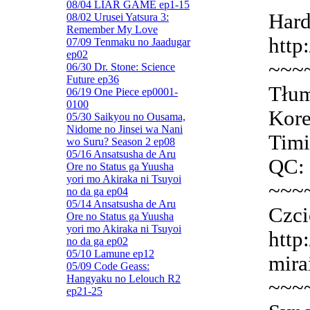
08/04 LIAR GAME ep1-15
Hard
08/02 Urusei Yatsura 3:
Remember My Love
http
07/09 Tenmaku no Jaadugar
ep02
~~~
06/30 Dr. Stone: Science
Future ep36
Tłum
06/19 One Piece ep0001-
0100
Kore
05/30 Saikyou no Ousama,
Nidome no Jinsei wa Nani
Timi
wo Suru? Season 2 ep08
05/16 Ansatsusha de Aru
QC: 
Ore no Status ga Yuusha
yori mo Akiraka ni Tsuyoi
~~~
no da ga ep04
05/14 Ansatsusha de Aru
Czci
Ore no Status ga Yuusha
yori mo Akiraka ni Tsuyoi
http
no da ga ep02
05/10 Lamune ep12
mira
05/09 Code Geass:
Hangyaku no Lelouch R2
~~~
ep21-25