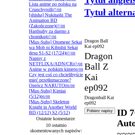
Tytuł angiel
Lista anime po polsku na
Crunchyroll
Tytuł alter
07/08
[shisha] Nukitashi The
Animation BD
(Zakończone)
07/08
Hardsuby za darmo z
chomikuj
07/08
Dragon Ball
[Max-Subs] Otomege Sekai
Kai ep092
wa Mob ni Kibishii Sekai
desu S1-S2 (17/24)
07/08
Dragon
Napisy z
NETFLIXA/ADN/CR
Ball Z
07/08
Anime w polskim kinie
06/08
Czy jest coś co chcielibyście
Kai
mieć przetłumaczone?
ep092
Oprócz NARUTO
06/08
[Max-Subs] Kimiai
(5/12)
06/08
Dragonball Kai
[Max-Subs] Skeleton
ep092
Knight in Another World
ID 
BD (12/12) S2 (5/12)
Ostatnie komentarze
Auto
10 ostatnio
skomentowanych napisów:
~~~