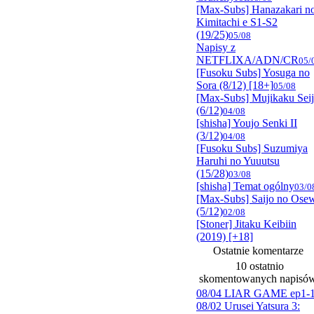
[Max-Subs] Hanazakari n
Kimitachi e S1-S2
(19/25)
05/08
Napisy z
NETFLIXA/ADN/CR
05/
[Fusoku Subs] Yosuga no
Sora (8/12) [18+]
05/08
[Max-Subs] Mujikaku Sei
(6/12)
04/08
[shisha] Youjo Senki II
(3/12)
04/08
[Fusoku Subs] Suzumiya
Haruhi no Yuuutsu
(15/28)
03/08
[shisha] Temat ogólny
03/0
[Max-Subs] Saijo no Ose
(5/12)
02/08
[Stoner] Jitaku Keibiin
(2019) [+18]
Ostatnie komentarze
10 ostatnio
skomentowanych napisó
08/04 LIAR GAME ep1-
08/02 Urusei Yatsura 3: