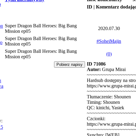
o
ID | Komentarz dodają
Super Dragon Ball Heroes: Big Bang
08
2020.07.30
Mission ep05
Super Dragon Ball Heroes: Big Bang
#SoheiMajin
jo
Mission ep05
Super Dragon Ball Heroes: Big Bang
(0)
Mission ep05
ID 71086
Autor:
Grupa Mirai
~~~~~~~~~~~~~~~~~~
Hardsub dostępny na stro
8
https://www.grupa-mirai.
wa
~~~~~~~~~~~~~~~~~~
Tłumaczenie: Shounen
Timing: Shounen
QC: kinichi, Yasiek
~~~~~~~~~~~~~~~~~~
Czcionki:
w:
https://www.grupa-mirai.p
15
~~~~~~~~~~~~~~~~~~
Synchro: [WEB]