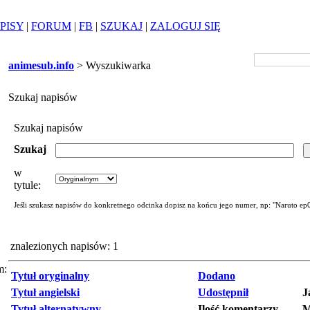
PISY
|
FORUM
|
FB
|
SZUKAJ
|
ZALOGUJ SIĘ
animesub.info
> Wyszukiwarka
Szukaj napisów
Szukaj napisów
Szukaj
w
tytule:
Jeśli szukasz napisów do konkretnego odcinka dopisz na końcu jego numer, np: "Naruto ep
znalezionych napisów: 1
m:
Tytuł oryginalny
Dodano
Tytuł angielski
Udostępnił
J
Tytuł alternatywny
Ilość komentarzy
M