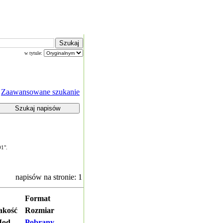
w tytule:
Zaawansowane szukanie
01".
napisów na stronie: 1
Format
akość
Rozmiar
od.
Pobrany