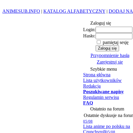
ANIMESUB.INFO
|
KATALOG ALFABETYCZNY
|
DODAJ NA
Zaloguj się
Login:
Hasło:
pamiętaj sesję
Przypomnienie hasła
Zarejestruj się
Szybkie menu
Strona główna
Lista użytkowników
Redakcja
Poszukiwane napisy
Regulamin serwisu
FAQ
Ostatnio na forum
Ostatnie dyskusje na foru
05/08
Lista anime po polsku na
Crunchyroll
05/08