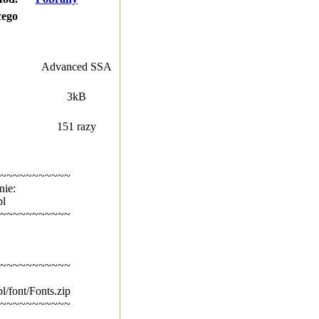
cego
Advanced SSA
3kB
151 razy
~~~~~~~~~~~
nie:
pl
~~~~~~~~~~~
~~~~~~~~~~~
l/font/Fonts.zip
~~~~~~~~~~~