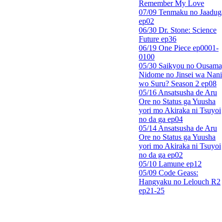
Remember My Love
07/09 Tenmaku no Jaadug
ep02
06/30 Dr. Stone: Science
Future ep36
06/19 One Piece ep0001-
0100
05/30 Saikyou no Ousama
Nidome no Jinsei wa Nani
wo Suru? Season 2 ep08
05/16 Ansatsusha de Aru
Ore no Status ga Yuusha
yori mo Akiraka ni Tsuyoi
no da ga ep04
05/14 Ansatsusha de Aru
Ore no Status ga Yuusha
yori mo Akiraka ni Tsuyoi
no da ga ep02
05/10 Lamune ep12
05/09 Code Geass:
Hangyaku no Lelouch R2
ep21-25