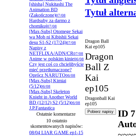
Tytuł angiel
[shisha] Nukitashi The
Animation BD
Tytuł alter
(Zakończone)
07/08
Hardsuby za darmo z
chomikuj
07/08
[Max-Subs] Otomege Sekai
wa Mob ni Kibishii Sekai
Dragon Ball
desu S1-S2 (17/24)
07/08
Kai ep105
Napisy z
NETFLIXA/ADN/CR
07/08
Dragon
Anime w polskim kinie
06/08
Czy jest coś co chcielibyście
Ball Z
mieć przetłumaczone?
Oprócz NARUTO
Kai
06/08
[Max-Subs] Kimiai
ep105
(5/12)
06/08
[Max-Subs] Skeleton
Knight in Another World
Dragonball Kai
BD (12/12) S2 (5/12)
06/08
ep105
J.P.Fantastica
ID 
Ostatnie komentarze
10 ostatnio
Auto
skomentowanych napisów:
~~~
08/04 LIAR GAME ep1-15