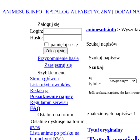
ANIMESUB.INFO
|
KATALOG ALFABETYCZNY
|
DODAJ NA
Zaloguj się
animesub.info
> Wyszuki
Login:
Hasło:
Szukaj napisów
pamiętaj sesję
Szukaj napisów
Przypomnienie hasła
Zarejestruj się
Szukaj
Szybkie menu
w
Strona główna
tytule:
Lista użytkowników
Redakcja
Jeśli szukasz napisów do konkretn
Poszukiwane napisy
Regulamin serwisu
FAQ
znalezionych napisów: 1
Ostatnio na forum
Ostatnie dyskusje na forum:
07/08
Tytuł oryginalny
Lista anime po polsku na
Crunchyroll
07/08