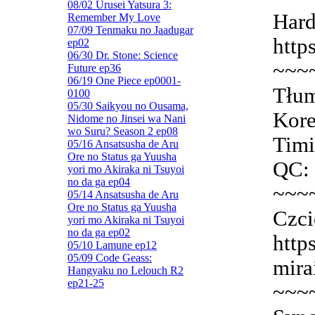
08/02 Urusei Yatsura 3:
Hard
Remember My Love
07/09 Tenmaku no Jaadugar
http
ep02
06/30 Dr. Stone: Science
~~~
Future ep36
06/19 One Piece ep0001-
Tłum
0100
05/30 Saikyou no Ousama,
Kore
Nidome no Jinsei wa Nani
wo Suru? Season 2 ep08
Timi
05/16 Ansatsusha de Aru
Ore no Status ga Yuusha
QC: 
yori mo Akiraka ni Tsuyoi
no da ga ep04
~~~
05/14 Ansatsusha de Aru
Ore no Status ga Yuusha
Czci
yori mo Akiraka ni Tsuyoi
no da ga ep02
http
05/10 Lamune ep12
05/09 Code Geass:
mira
Hangyaku no Lelouch R2
ep21-25
~~~