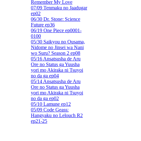
Remember My Love
07/09 Tenmaku no Jaadugar
ep02
06/30 Dr. Stone: Science
Future ep36
06/19 One Piece ep0001-
0100
05/30 Saikyou no Ousama,
Nidome no Jinsei wa Nani
wo Suru? Season 2 ep08
05/16 Ansatsusha de Aru
Ore no Status ga Yuusha
yori mo Akiraka ni Tsuyoi
no da ga ep04
05/14 Ansatsusha de Aru
Ore no Status ga Yuusha
yori mo Akiraka ni Tsuyoi
no da ga ep02
05/10 Lamune ep12
05/09 Code Geass:
Hangyaku no Lelouch R2
ep21-25