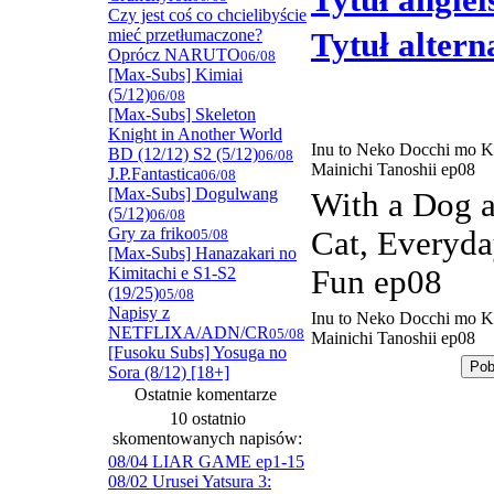
Tytuł angiel
Czy jest coś co chcielibyście
mieć przetłumaczone?
Tytuł alter
Oprócz NARUTO
06/08
[Max-Subs] Kimiai
(5/12)
06/08
[Max-Subs] Skeleton
Knight in Another World
Inu to Neko Docchi mo Ka
BD (12/12) S2 (5/12)
06/08
Mainichi Tanoshii ep08
J.P.Fantastica
06/08
[Max-Subs] Dogulwang
With a Dog 
(5/12)
06/08
Gry za friko
Cat, Everyda
05/08
[Max-Subs] Hanazakari no
Kimitachi e S1-S2
Fun ep08
(19/25)
05/08
Napisy z
Inu to Neko Docchi mo Ka
NETFLIXA/ADN/CR
05/08
Mainichi Tanoshii ep08
[Fusoku Subs] Yosuga no
Sora (8/12) [18+]
Ostatnie komentarze
10 ostatnio
skomentowanych napisów:
08/04 LIAR GAME ep1-15
08/02 Urusei Yatsura 3: