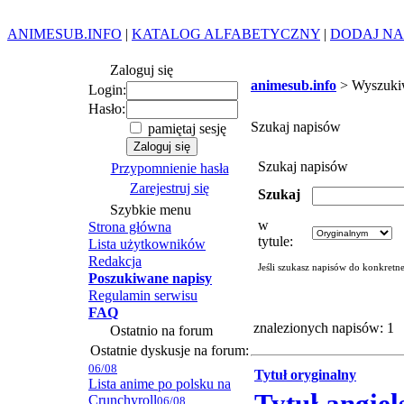
ANIMESUB.INFO
|
KATALOG ALFABETYCZNY
|
DODAJ NA
Zaloguj się
animesub.info
> Wyszuki
Login:
Hasło:
Szukaj napisów
pamiętaj sesję
Szukaj napisów
Przypomnienie hasła
Zarejestruj się
Szukaj
Szybkie menu
w
Strona główna
tytule:
Lista użytkowników
Redakcja
Jeśli szukasz napisów do konkretn
Poszukiwane napisy
Regulamin serwisu
FAQ
znalezionych napisów: 1
Ostatnio na forum
Ostatnie dyskusje na forum:
06/08
Tytuł oryginalny
Lista anime po polsku na
Crunchyroll
06/08