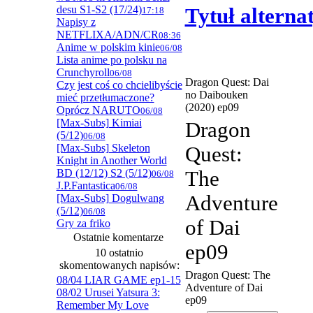
desu S1-S2 (17/24)
Tytuł altern
17:18
Napisy z
NETFLIXA/ADN/CR
08:36
Anime w polskim kinie
06/08
Lista anime po polsku na
Crunchyroll
06/08
Dragon Quest: Dai
Czy jest coś co chcielibyście
no Daibouken
mieć przetłumaczone?
(2020) ep09
Oprócz NARUTO
06/08
[Max-Subs] Kimiai
Dragon
(5/12)
06/08
[Max-Subs] Skeleton
Quest:
Knight in Another World
BD (12/12) S2 (5/12)
The
06/08
J.P.Fantastica
06/08
Adventure
[Max-Subs] Dogulwang
(5/12)
06/08
of Dai
Gry za friko
Ostatnie komentarze
ep09
10 ostatnio
skomentowanych napisów:
Dragon Quest: The
08/04 LIAR GAME ep1-15
Adventure of Dai
08/02 Urusei Yatsura 3:
ep09
Remember My Love