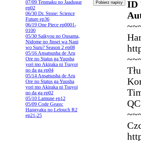
ID
07/09 Tenmaku no Jaadugar
ep02
Aut
06/30 Dr. Stone: Science
Future ep36
~~
06/19 One Piece ep0001-
0100
Har
05/30 Saikyou no Ousama,
Nidome no Jinsei wa Nani
htt
wo Suru? Season 2 ep08
05/16 Ansatsusha de Aru
~~
Ore no Status ga Yuusha
yori mo Akiraka ni Tsuyoi
Tłu
no da ga ep04
05/14 Ansatsusha de Aru
Kor
Ore no Status ga Yuusha
yori mo Akiraka ni Tsuyoi
Tim
no da ga ep02
05/10 Lamune ep12
QC:
05/09 Code Geass:
Hangyaku no Lelouch R2
~~
ep21-25
Czc
htt