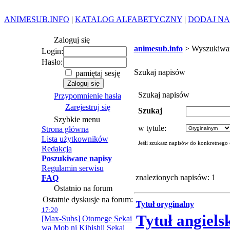
ANIMESUB.INFO
|
KATALOG ALFABETYCZNY
|
DODAJ NA
Zaloguj się
animesub.info
> Wyszukiwa
Login:
Hasło:
Szukaj napisów
pamiętaj sesję
Szukaj napisów
Przypomnienie hasła
Zarejestruj się
Szukaj
Szybkie menu
w tytule:
Strona główna
Lista użytkowników
Jeśli szukasz napisów do konkretnego
Redakcja
Poszukiwane napisy
Regulamin serwisu
znalezionych napisów: 1
FAQ
Ostatnio na forum
Ostatnie dyskusje na forum:
Tytuł oryginalny
17:20
Tytuł angiels
[Max-Subs] Otomege Sekai
wa Mob ni Kibishii Sekai