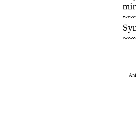
mir
~~
Syn
~~
Ani