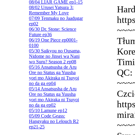
08/04 LIAR GAME ep1-15
Hard
08/02 Urusei Yatsura 3:
Remember My Love
http
07/09 Tenmaku no Jaadugar
ep02
~~~
06/30 Dr. Stone: Science
Future ep36
Tłum
06/19 One Piece ep0001-
0100
Kore
05/30 Saikyou no Ousama,
Nidome no Jinsei wa Nani
Timi
wo Suru? Season 2 ep08
05/16 Ansatsusha de Aru
QC: 
Ore no Status ga Yuusha
yori mo Akiraka ni Tsuyoi
~~~
no da ga ep04
05/14 Ansatsusha de Aru
Czci
Ore no Status ga Yuusha
yori mo Akiraka ni Tsuyoi
http
no da ga ep02
05/10 Lamune ep12
mira
05/09 Code Geass:
Hangyaku no Lelouch R2
~~~
ep21-25