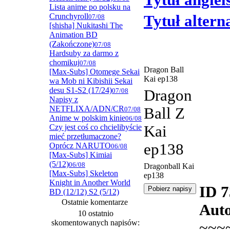
Tytuł angiel
Lista anime po polsku na
Crunchyroll
Tytuł alter
07/08
[shisha] Nukitashi The
Animation BD
(Zakończone)
07/08
Hardsuby za darmo z
chomikuj
07/08
Dragon Ball
[Max-Subs] Otomege Sekai
Kai ep138
wa Mob ni Kibishii Sekai
desu S1-S2 (17/24)
07/08
Dragon
Napisy z
NETFLIXA/ADN/CR
Ball Z
07/08
Anime w polskim kinie
06/08
Czy jest coś co chcielibyście
Kai
mieć przetłumaczone?
ep138
Oprócz NARUTO
06/08
[Max-Subs] Kimiai
(5/12)
06/08
Dragonball Kai
[Max-Subs] Skeleton
ep138
Knight in Another World
ID 
BD (12/12) S2 (5/12)
Ostatnie komentarze
Auto
10 ostatnio
skomentowanych napisów:
~~~