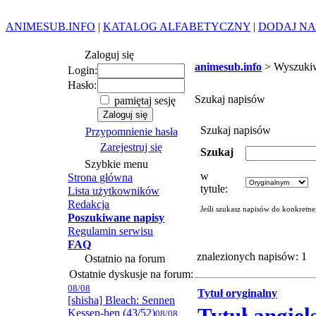
ANIMESUB.INFO
|
KATALOG ALFABETYCZNY
|
DODAJ NA
Zaloguj się
animesub.info
> Wyszuki
Login:
Hasło:
Szukaj napisów
pamiętaj sesję
Szukaj napisów
Przypomnienie hasła
Zarejestruj się
Szukaj
Szybkie menu
w
Strona główna
tytule:
Lista użytkowników
Redakcja
Jeśli szukasz napisów do konkretn
Poszukiwane napisy
Regulamin serwisu
FAQ
znalezionych napisów: 1
Ostatnio na forum
Ostatnie dyskusje na forum:
08/08
Tytuł oryginalny
[shisha] Bleach: Sennen
Kessen-hen (43/52)
08/08