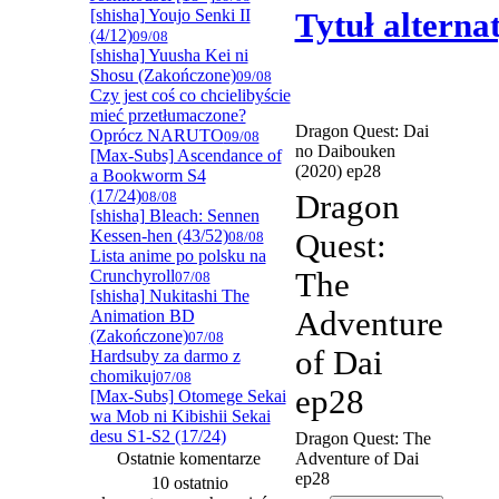
[shisha] Youjo Senki II
Tytuł altern
(4/12)
09/08
[shisha] Yuusha Kei ni
Shosu (Zakończone)
09/08
Czy jest coś co chcielibyście
mieć przetłumaczone?
Dragon Quest: Dai
Oprócz NARUTO
09/08
no Daibouken
[Max-Subs] Ascendance of
(2020) ep28
a Bookworm S4
(17/24)
08/08
Dragon
[shisha] Bleach: Sennen
Kessen-hen (43/52)
Quest:
08/08
Lista anime po polsku na
Crunchyroll
The
07/08
[shisha] Nukitashi The
Adventure
Animation BD
(Zakończone)
07/08
of Dai
Hardsuby za darmo z
chomikuj
07/08
ep28
[Max-Subs] Otomege Sekai
wa Mob ni Kibishii Sekai
desu S1-S2 (17/24)
Dragon Quest: The
Ostatnie komentarze
Adventure of Dai
ep28
10 ostatnio