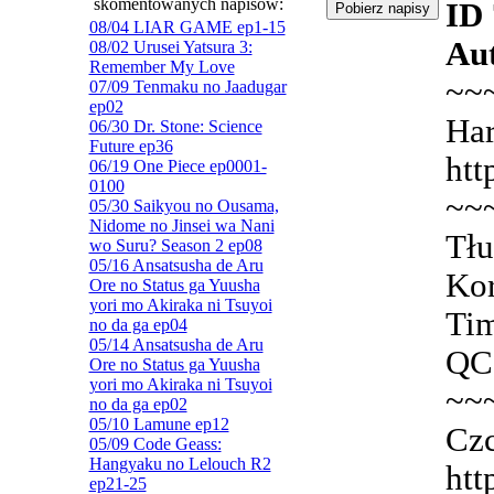
skomentowanych napisów:
ID
08/04 LIAR GAME ep1-15
Aut
08/02 Urusei Yatsura 3:
Remember My Love
~~
07/09 Tenmaku no Jaadugar
ep02
Har
06/30 Dr. Stone: Science
Future ep36
htt
06/19 One Piece ep0001-
0100
~~
05/30 Saikyou no Ousama,
Nidome no Jinsei wa Nani
Tłu
wo Suru? Season 2 ep08
05/16 Ansatsusha de Aru
Kor
Ore no Status ga Yuusha
yori mo Akiraka ni Tsuyoi
Tim
no da ga ep04
05/14 Ansatsusha de Aru
QC:
Ore no Status ga Yuusha
yori mo Akiraka ni Tsuyoi
~~
no da ga ep02
05/10 Lamune ep12
Czc
05/09 Code Geass:
Hangyaku no Lelouch R2
htt
ep21-25