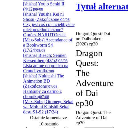
[shisha] Youjo Senki II
Tytuł altern
(4/12)
09/08
[shisha] Yuusha Kei ni
Shosu (Zakończone)
09/08
Czy jest coś co chcielibyście
mieć przetłumaczone?
Dragon Quest: Dai
Oprócz NARUTO
09/08
no Daibouken
[Max-Subs] Ascendance of
(2020) ep30
a Bookworm S4
(17/24)
08/08
Dragon
[shisha] Bleach: Sennen
Kessen-hen (43/52)
Quest:
08/08
Lista anime po polsku na
Crunchyroll
The
07/08
[shisha] Nukitashi The
Adventure
Animation BD
(Zakończone)
07/08
of Dai
Hardsuby za darmo z
chomikuj
07/08
ep30
[Max-Subs] Otomege Sekai
wa Mob ni Kibishii Sekai
desu S1-S2 (17/24)
Dragon Quest: The
Ostatnie komentarze
Adventure of Dai
ep30
10 ostatnio