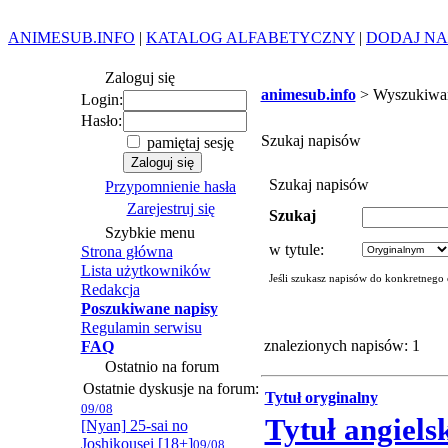
ANIMESUB.INFO
|
KATALOG ALFABETYCZNY
|
DODAJ NA
Zaloguj się
animesub.info
> Wyszukiwa
Login:
Hasło:
Szukaj napisów
pamiętaj sesję
Szukaj napisów
Przypomnienie hasła
Zarejestruj się
Szukaj
Szybkie menu
w tytule:
Strona główna
Lista użytkowników
Jeśli szukasz napisów do konkretnego
Redakcja
Poszukiwane napisy
Regulamin serwisu
znalezionych napisów: 1
FAQ
Ostatnio na forum
Ostatnie dyskusje na forum:
Tytuł oryginalny
09/08
Tytuł angiels
[Nyan] 25-sai no
Joshikousei [18+]
09/08