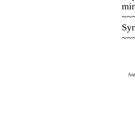
mir
~~
Syn
~~
Ani