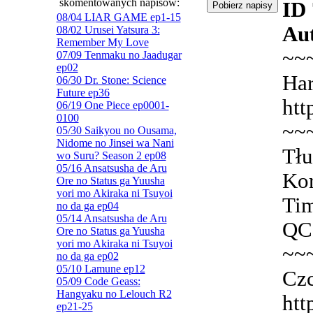
skomentowanych napisów:
ID
08/04 LIAR GAME ep1-15
Aut
08/02 Urusei Yatsura 3:
Remember My Love
~~
07/09 Tenmaku no Jaadugar
ep02
Har
06/30 Dr. Stone: Science
Future ep36
htt
06/19 One Piece ep0001-
0100
~~
05/30 Saikyou no Ousama,
Nidome no Jinsei wa Nani
Tłu
wo Suru? Season 2 ep08
05/16 Ansatsusha de Aru
Kor
Ore no Status ga Yuusha
yori mo Akiraka ni Tsuyoi
Tim
no da ga ep04
05/14 Ansatsusha de Aru
QC:
Ore no Status ga Yuusha
yori mo Akiraka ni Tsuyoi
~~
no da ga ep02
05/10 Lamune ep12
Czc
05/09 Code Geass:
Hangyaku no Lelouch R2
htt
ep21-25