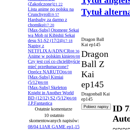
Tytuł angiel
(Zakończone)
21:22
Lista anime po polsku na
Tytuł alter
Crunchyroll
19:57
Hardsuby za darmo z
chomikuj
17:20
[Max-Subs] Otomege Sekai
wa Mob ni Kibishii Sekai
Dragon Ball
desu S1-S2 (17/24)
17:18
Kai ep145
Napisy z
NETFLIXA/ADN/CR
08:36
Dragon
Anime w polskim kinie
06/08
Czy jest coś co chcielibyście
Ball Z
mieć przetłumaczone?
Oprócz NARUTO
Kai
06/08
[Max-Subs] Kimiai
ep145
(5/12)
06/08
[Max-Subs] Skeleton
Knight in Another World
Dragonball Kai
BD (12/12) S2 (5/12)
06/08
ep145
J.P.Fantastica
ID 
Ostatnie komentarze
10 ostatnio
Auto
skomentowanych napisów:
~~~
08/04 LIAR GAME ep1-15