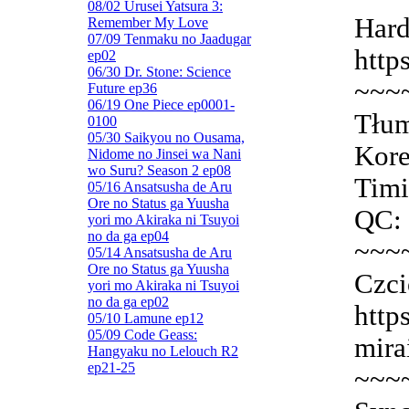
08/02 Urusei Yatsura 3:
Hard
Remember My Love
07/09 Tenmaku no Jaadugar
http
ep02
06/30 Dr. Stone: Science
~~~
Future ep36
06/19 One Piece ep0001-
Tłum
0100
05/30 Saikyou no Ousama,
Kore
Nidome no Jinsei wa Nani
wo Suru? Season 2 ep08
Timi
05/16 Ansatsusha de Aru
Ore no Status ga Yuusha
QC: 
yori mo Akiraka ni Tsuyoi
no da ga ep04
~~~
05/14 Ansatsusha de Aru
Ore no Status ga Yuusha
Czci
yori mo Akiraka ni Tsuyoi
no da ga ep02
http
05/10 Lamune ep12
05/09 Code Geass:
mira
Hangyaku no Lelouch R2
ep21-25
~~~