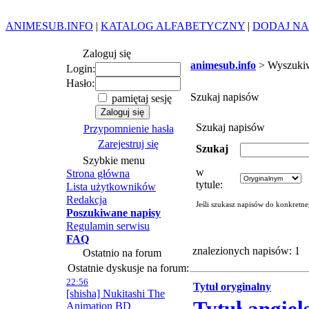
ANIMESUB.INFO
|
KATALOG ALFABETYCZNY
|
DODAJ NA
Zaloguj się
animesub.info
> Wyszuki
Login:
Hasło:
Szukaj napisów
pamiętaj sesję
Szukaj napisów
Przypomnienie hasła
Zarejestruj się
Szukaj
Szybkie menu
w
Strona główna
tytule:
Lista użytkowników
Redakcja
Jeśli szukasz napisów do konkretn
Poszukiwane napisy
Regulamin serwisu
FAQ
znalezionych napisów: 1
Ostatnio na forum
Ostatnie dyskusje na forum:
22:56
Tytuł oryginalny
[shisha] Nukitashi The
Animation BD