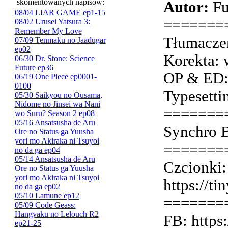
skomentowanych napisów:
Autor:
Fu
08/04 LIAR GAME ep1-15
=======
08/02 Urusei Yatsura 3:
Remember My Love
Tłumaczen
07/09 Tenmaku no Jaadugar
ep02
Korekta: 
06/30 Dr. Stone: Science
Future ep36
OP & ED:
06/19 One Piece ep0001-
0100
Typesetti
05/30 Saikyou no Ousama,
Nidome no Jinsei wa Nani
=======
wo Suru? Season 2 ep08
05/16 Ansatsusha de Aru
Synchro B
Ore no Status ga Yuusha
yori mo Akiraka ni Tsuyoi
=======
no da ga ep04
05/14 Ansatsusha de Aru
Czcionki:
Ore no Status ga Yuusha
yori mo Akiraka ni Tsuyoi
https://t
no da ga ep02
05/10 Lamune ep12
=======
05/09 Code Geass:
Hangyaku no Lelouch R2
FB: https
ep21-25