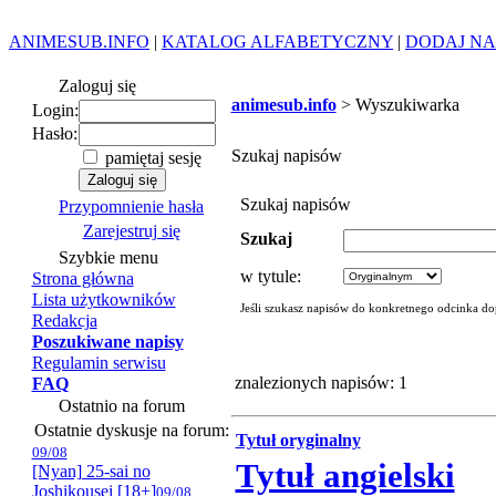
ANIMESUB.INFO
|
KATALOG ALFABETYCZNY
|
DODAJ NA
Zaloguj się
animesub.info
> Wyszukiwarka
Login:
Hasło:
Szukaj napisów
pamiętaj sesję
Szukaj napisów
Przypomnienie hasła
Zarejestruj się
Szukaj
Szybkie menu
w tytule:
Strona główna
Lista użytkowników
Jeśli szukasz napisów do konkretnego odcinka do
Redakcja
Poszukiwane napisy
Regulamin serwisu
znalezionych napisów: 1
FAQ
Ostatnio na forum
Ostatnie dyskusje na forum:
Tytuł oryginalny
09/08
Tytuł angielski
[Nyan] 25-sai no
Joshikousei [18+]
09/08