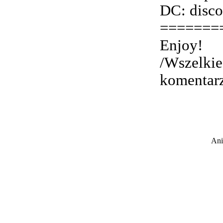
DC: disc
=======
Enjoy!
/Wszelkie
komentar
Ani