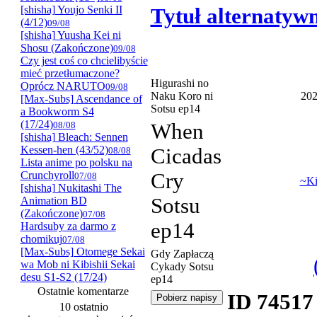
[shisha] Youjo Senki II
Tytuł alternatyw
(4/12)
09/08
[shisha] Yuusha Kei ni
Shosu (Zakończone)
09/08
Czy jest coś co chcielibyście
mieć przetłumaczone?
Higurashi no
Oprócz NARUTO
09/08
Naku Koro ni
202
[Max-Subs] Ascendance of
Sotsu ep14
a Bookworm S4
(17/24)
08/08
When
[shisha] Bleach: Sennen
Kessen-hen (43/52)
Cicadas
08/08
Lista anime po polsku na
Crunchyroll
Cry
07/08
~Ki
[shisha] Nukitashi The
Sotsu
Animation BD
(Zakończone)
07/08
ep14
Hardsuby za darmo z
chomikuj
07/08
[Max-Subs] Otomege Sekai
Gdy Zapłaczą
wa Mob ni Kibishii Sekai
Cykady Sotsu
desu S1-S2 (17/24)
ep14
Ostatnie komentarze
ID 74517
10 ostatnio