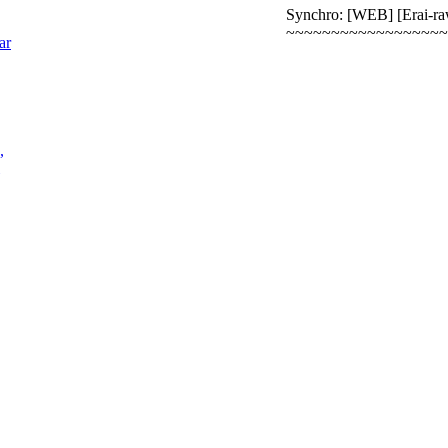
Synchro: [WEB] [Erai-ra
~~~~~~~~~~~~~~~~~~
ar
,