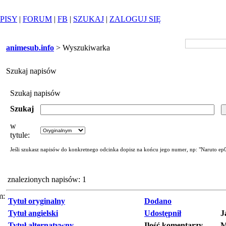
PISY
|
FORUM
|
FB
|
SZUKAJ
|
ZALOGUJ SIĘ
animesub.info
> Wyszukiwarka
Szukaj napisów
Szukaj napisów
Szukaj
w
tytule:
Jeśli szukasz napisów do konkretnego odcinka dopisz na końcu jego numer, np: "Naruto ep
znalezionych napisów: 1
m:
Tytuł oryginalny
Dodano
Tytuł angielski
Udostępnił
J
Tytuł alternatywny
Ilość komentarzy
M