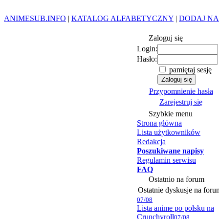
ANIMESUB.INFO
|
KATALOG ALFABETYCZNY
|
DODAJ NA
Zaloguj się
Login:
Hasło:
pamiętaj sesję
Przypomnienie hasła
Zarejestruj się
Szybkie menu
Strona główna
Lista użytkowników
Redakcja
Poszukiwane napisy
Regulamin serwisu
FAQ
Ostatnio na forum
Ostatnie dyskusje na foru
07/08
Lista anime po polsku na
Crunchyroll
07/08