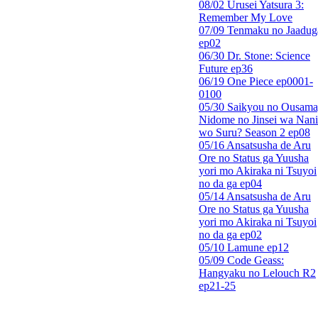
08/02 Urusei Yatsura 3:
Remember My Love
07/09 Tenmaku no Jaadug
ep02
06/30 Dr. Stone: Science
Future ep36
06/19 One Piece ep0001-
0100
05/30 Saikyou no Ousama
Nidome no Jinsei wa Nani
wo Suru? Season 2 ep08
05/16 Ansatsusha de Aru
Ore no Status ga Yuusha
yori mo Akiraka ni Tsuyoi
no da ga ep04
05/14 Ansatsusha de Aru
Ore no Status ga Yuusha
yori mo Akiraka ni Tsuyoi
no da ga ep02
05/10 Lamune ep12
05/09 Code Geass:
Hangyaku no Lelouch R2
ep21-25