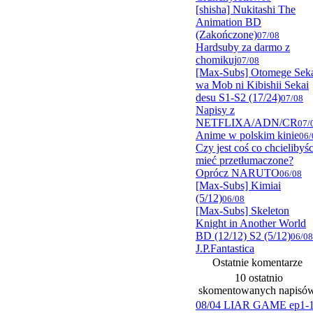
[shisha] Nukitashi The
Animation BD
(Zakończone)
07/08
Hardsuby za darmo z
chomikuj
07/08
[Max-Subs] Otomege Sek
wa Mob ni Kibishii Sekai
desu S1-S2 (17/24)
07/08
Napisy z
NETFLIXA/ADN/CR
07/
Anime w polskim kinie
06/
Czy jest coś co chcielibyśc
mieć przetłumaczone?
Oprócz NARUTO
06/08
[Max-Subs] Kimiai
(5/12)
06/08
[Max-Subs] Skeleton
Knight in Another World
BD (12/12) S2 (5/12)
06/08
J.P.Fantastica
Ostatnie komentarze
10 ostatnio
skomentowanych napisó
08/04 LIAR GAME ep1-