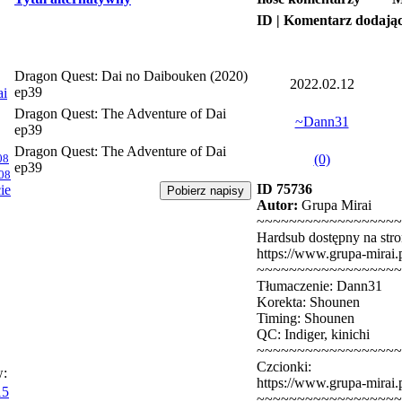
ID | Komentarz dodają
Dragon Quest: Dai no Daibouken (2020)
2022.02.12
ep39
ai
Dragon Quest: The Adventure of Dai
~Dann31
ep39
Dragon Quest: The Adventure of Dai
08
(0)
ep39
08
ID 75736
ie
Autor:
Grupa Mirai
~~~~~~~~~~~~~~~~~~
Hardsub dostępny na stro
https://www.grupa-mirai.
~~~~~~~~~~~~~~~~~~
Tłumaczenie: Dann31
Korekta: Shounen
Timing: Shounen
QC: Indiger, kinichi
~~~~~~~~~~~~~~~~~~
Czcionki:
w:
https://www.grupa-mirai.p
15
~~~~~~~~~~~~~~~~~~