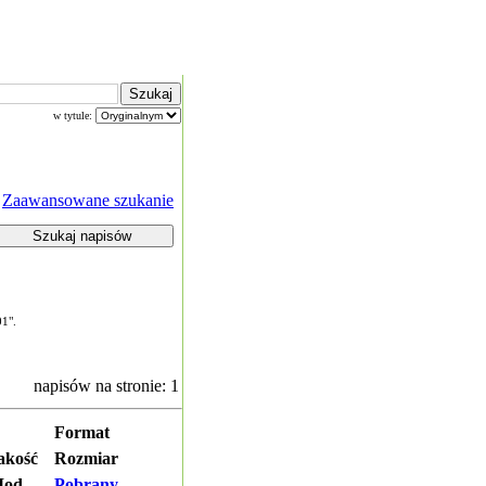
w tytule:
Zaawansowane szukanie
01".
napisów na stronie: 1
Format
akość
Rozmiar
od.
Pobrany