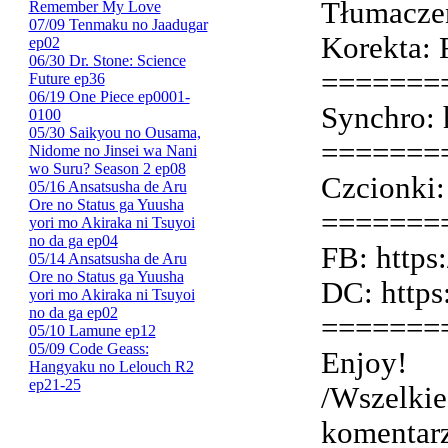
Tłumacze
Remember My Love
07/09 Tenmaku no Jaadugar
Korekta: 
ep02
06/30 Dr. Stone: Science
=======
Future ep36
06/19 One Piece ep0001-
Synchro: 
0100
05/30 Saikyou no Ousama,
=======
Nidome no Jinsei wa Nani
wo Suru? Season 2 ep08
Czcionki: 
05/16 Ansatsusha de Aru
Ore no Status ga Yuusha
=======
yori mo Akiraka ni Tsuyoi
no da ga ep04
FB: https
05/14 Ansatsusha de Aru
Ore no Status ga Yuusha
DC: https
yori mo Akiraka ni Tsuyoi
no da ga ep02
=======
05/10 Lamune ep12
05/09 Code Geass:
Enjoy!
Hangyaku no Lelouch R2
ep21-25
/Wszelkie
komentar