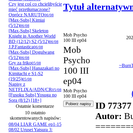
Czy jest coś co chcielibyście
Tytuł alternatyw
mieć przetłumaczone?
Oprócz NARUTO
06/08
[Max-Subs] Kimiai
(5/12)
06/08
[Max-Subs] Skeleton
Mob Psycho
Knight in Another World
202
100 III ep04
BD (12/12) S2 (5/12)
06/08
J.P.Fantastica
06/08
Mob
[Max-Subs] Dogulwang
(5/12)
Psycho
06/08
Gry za friko
05/08
~Burn
[Max-Subs] Hanazakari no
100 III
Kimitachi e S1-S2
ep04
(19/25)
05/08
Napisy z
NETFLIXA/ADN/CR
05/08
Mob Psycho
[Fusoku Subs] Yosuga no
100 III ep04
Sora (8/12) [18+]
ID 77377
Ostatnie komentarze
10 ostatnio
Autor:
Bu
skomentowanych napisów:
=======
08/04 LIAR GAME ep1-15
08/02 Urusei Yatsura 3: