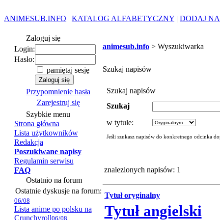
ANIMESUB.INFO
|
KATALOG ALFABETYCZNY
|
DODAJ NA
Zaloguj się
animesub.info
> Wyszukiwarka
Login:
Hasło:
Szukaj napisów
pamiętaj sesję
Szukaj napisów
Przypomnienie hasła
Zarejestruj się
Szukaj
Szybkie menu
w tytule:
Strona główna
Lista użytkowników
Jeśli szukasz napisów do konkretnego odcinka do
Redakcja
Poszukiwane napisy
Regulamin serwisu
znalezionych napisów: 1
FAQ
Ostatnio na forum
Ostatnie dyskusje na forum:
Tytuł oryginalny
06/08
Tytuł angielski
Lista anime po polsku na
Crunchyroll
06/08