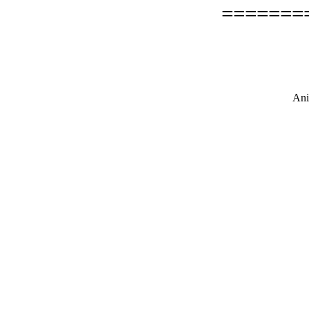
=======
Ani