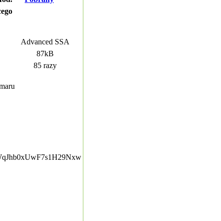
cego
Advanced SSA
87kB
85 razy
maru
qU9WqJhb0xUwF7s1H29Nxw