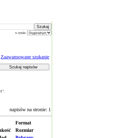
w tytule:
Zaawansowane szukanie
01".
napisów na stronie: 1
Format
akość
Rozmiar
od.
Pobrany