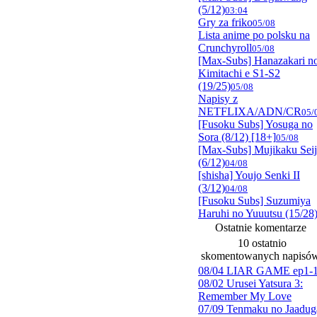
(5/12)
03:04
Gry za friko
05/08
Lista anime po polsku na
Crunchyroll
05/08
[Max-Subs] Hanazakari n
Kimitachi e S1-S2
(19/25)
05/08
Napisy z
NETFLIXA/ADN/CR
05/
[Fusoku Subs] Yosuga no
Sora (8/12) [18+]
05/08
[Max-Subs] Mujikaku Sei
(6/12)
04/08
[shisha] Youjo Senki II
(3/12)
04/08
[Fusoku Subs] Suzumiya
Haruhi no Yuuutsu (15/28
Ostatnie komentarze
10 ostatnio
skomentowanych napisó
08/04 LIAR GAME ep1-
08/02 Urusei Yatsura 3:
Remember My Love
07/09 Tenmaku no Jaadug