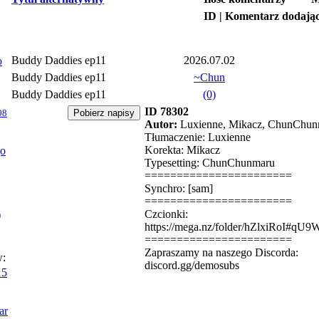
ID | Komentarz dodają
Buddy Daddies ep11
2026.07.02
o
Buddy Daddies ep11
~Chun
Buddy Daddies ep11
(0)
ID 78302
08
Autor:
Luxienne, Mikacz, ChunChun
Tłumaczenie: Luxienne
Korekta: Mikacz
jo
Typesetting: ChunChunmaru
=======================
Synchro: [sam]
=======================
Czcionki:
)
https://mega.nz/folder/hZlxiRoI#
=======================
Zapraszamy na naszego Discorda:
w:
discord.gg/demosubs
15
ar