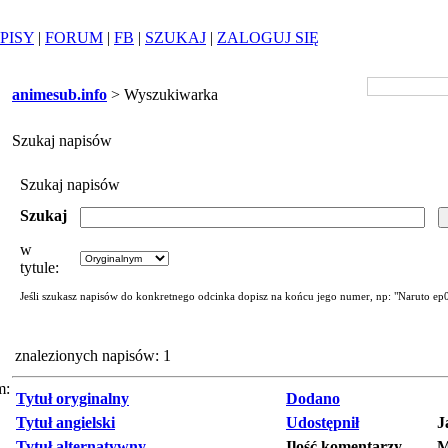
PISY
|
FORUM
|
FB
|
SZUKAJ
|
ZALOGUJ SIĘ
animesub.info
> Wyszukiwarka
Szukaj napisów
Szukaj napisów
Szukaj
w
tytule:
Jeśli szukasz napisów do konkretnego odcinka dopisz na końcu jego numer, np: "Naruto ep
znalezionych napisów: 1
m:
Tytuł oryginalny
Dodano
Tytuł angielski
Udostępnił
J
Tytuł alternatywny
Ilość komentarzy
M