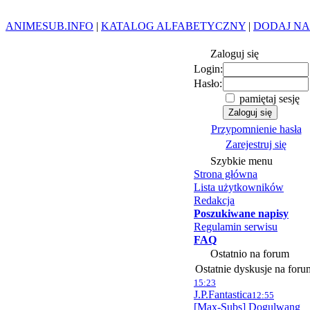
ANIMESUB.INFO
|
KATALOG ALFABETYCZNY
|
DODAJ NA
Zaloguj się
Login:
Hasło:
pamiętaj sesję
Przypomnienie hasła
Zarejestruj się
Szybkie menu
Strona główna
Lista użytkowników
Redakcja
Poszukiwane napisy
Regulamin serwisu
FAQ
Ostatnio na forum
Ostatnie dyskusje na foru
15:23
J.P.Fantastica
12:55
[Max-Subs] Dogulwang