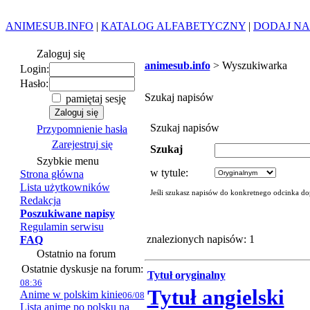
ANIMESUB.INFO
|
KATALOG ALFABETYCZNY
|
DODAJ NA
Zaloguj się
animesub.info
> Wyszukiwarka
Login:
Hasło:
Szukaj napisów
pamiętaj sesję
Szukaj napisów
Przypomnienie hasła
Zarejestruj się
Szukaj
Szybkie menu
w tytule:
Strona główna
Lista użytkowników
Jeśli szukasz napisów do konkretnego odcinka do
Redakcja
Poszukiwane napisy
Regulamin serwisu
znalezionych napisów: 1
FAQ
Ostatnio na forum
Ostatnie dyskusje na forum:
Tytuł oryginalny
08:36
Tytuł angielski
Anime w polskim kinie
06/08
Lista anime po polsku na