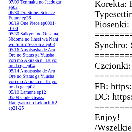
Korekta: K
07/09 Tenmaku no Jaadugar
ep02
Typesetti
06/30 Dr. Stone: Science
Future ep36
Piosenki:
06/19 One Piece ep0001-
0100
=======
05/30 Saikyou no Ousama,
Nidome no Jinsei wa Nani
Synchro: S
wo Suru? Season 2 ep08
05/16 Ansatsusha de Aru
=======
Ore no Status ga Yuusha
yori mo Akiraka ni Tsuyoi
Czcionki:
no da ga ep04
05/14 Ansatsusha de Aru
=======
Ore no Status ga Yuusha
yori mo Akiraka ni Tsuyoi
FB: https
no da ga ep02
05/10 Lamune ep12
DC: https
05/09 Code Geass:
Hangyaku no Lelouch R2
=======
ep21-25
Enjoy!
/Wszelkie