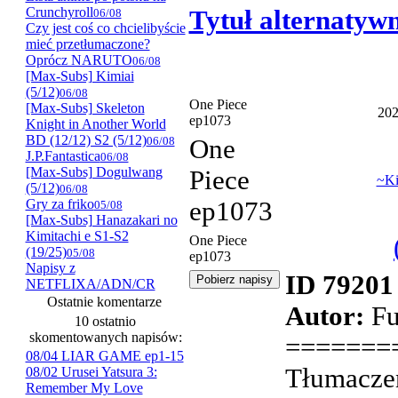
Crunchyroll
Tytuł alternatyw
06/08
Czy jest coś co chcielibyście
mieć przetłumaczone?
Oprócz NARUTO
06/08
[Max-Subs] Kimiai
(5/12)
06/08
One Piece
[Max-Subs] Skeleton
202
ep1073
Knight in Another World
BD (12/12) S2 (5/12)
06/08
One
J.P.Fantastica
06/08
[Max-Subs] Dogulwang
Piece
~Ki
(5/12)
06/08
Gry za friko
ep1073
05/08
[Max-Subs] Hanazakari no
Kimitachi e S1-S2
One Piece
(19/25)
05/08
ep1073
Napisy z
ID 79201
NETFLIXA/ADN/CR
Ostatnie komentarze
Autor:
Fu
10 ostatnio
skomentowanych napisów:
=======
08/04 LIAR GAME ep1-15
Tłumaczen
08/02 Urusei Yatsura 3:
Remember My Love