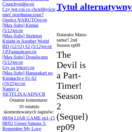
Crunchyroll
Tytuł alternatywny
06/08
Czy jest coś co chcielibyście
mieć przetłumaczone?
Oprócz NARUTO
06/08
[Max-Subs] Kimiai
(5/12)
06/08
Hataraku Maou-
[Max-Subs] Skeleton
sama!! 2nd
Knight in Another World
Season ep09
BD (12/12) S2 (5/12)
06/08
J.P.Fantastica
06/08
The
[Max-Subs] Dogulwang
(5/12)
Devil is
06/08
Gry za friko
05/08
[Max-Subs] Hanazakari no
a Part-
Kimitachi e S1-S2
Timer!
(19/25)
05/08
Napisy z
Season
NETFLIXA/ADN/CR
Ostatnie komentarze
2
10 ostatnio
skomentowanych napisów:
(Sequel)
08/04 LIAR GAME ep1-15
08/02 Urusei Yatsura 3:
ep09
Remember My Love