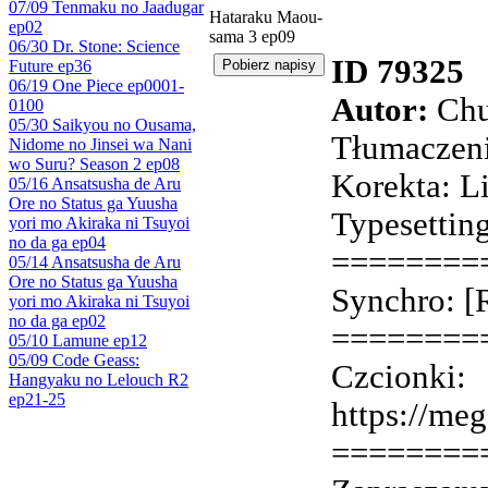
07/09 Tenmaku no Jaadugar
Hataraku Maou-
ep02
sama 3 ep09
06/30 Dr. Stone: Science
ID 79325
Future ep36
06/19 One Piece ep0001-
Autor:
Chu
0100
05/30 Saikyou no Ousama,
Tłumaczen
Nidome no Jinsei wa Nani
wo Suru? Season 2 ep08
Korekta: Li
05/16 Ansatsusha de Aru
Ore no Status ga Yuusha
Typesetti
yori mo Akiraka ni Tsuyoi
no da ga ep04
========
05/14 Ansatsusha de Aru
Ore no Status ga Yuusha
Synchro: [
yori mo Akiraka ni Tsuyoi
no da ga ep02
========
05/10 Lamune ep12
05/09 Code Geass:
Czcionki:
Hangyaku no Lelouch R2
ep21-25
https://m
========