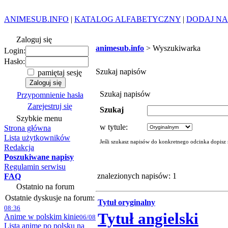
ANIMESUB.INFO
|
KATALOG ALFABETYCZNY
|
DODAJ NA
Zaloguj się
animesub.info
> Wyszukiwarka
Login:
Hasło:
Szukaj napisów
pamiętaj sesję
Szukaj napisów
Przypomnienie hasła
Zarejestruj się
Szukaj
Szybkie menu
w tytule:
Strona główna
Lista użytkowników
Jeśli szukasz napisów do konkretnego odcinka dopisz
Redakcja
Poszukiwane napisy
Regulamin serwisu
znalezionych napisów: 1
FAQ
Ostatnio na forum
Ostatnie dyskusje na forum:
Tytuł oryginalny
08:36
Tytuł angielski
Anime w polskim kinie
06/08
Lista anime po polsku na