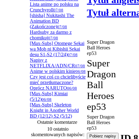
Tytuł angiel
Lista anime po polsku na
Crunchyroll
Tytuł alter
07/08
[shisha] Nukitashi The
Animation BD
(Zakończone)
07/08
Hardsuby za darmo z
chomikuj
07/08
Super Dragon
[Max-Subs] Otomege Sekai
Ball Heroes
wa Mob ni Kibishii Sekai
ep53
desu S1-S2 (17/24)
07/08
Napisy z
Super
NETFLIXA/ADN/CR
07/08
Anime w polskim kinie
Dragon
06/08
Czy jest coś co chcielibyście
mieć przetłumaczone?
Ball
Oprócz NARUTO
06/08
Heroes
[Max-Subs] Kimiai
(5/12)
06/08
ep53
[Max-Subs] Skeleton
Knight in Another World
BD (12/12) S2 (5/12)
Super Dragon
Ostatnie komentarze
Ball Heroes
ep53
10 ostatnio
skomentowanych napisów:
ID 