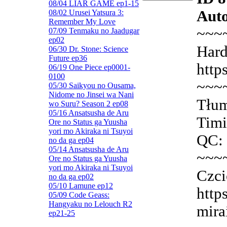
08/04 LIAR GAME ep1-15
Auto
08/02 Urusei Yatsura 3:
Remember My Love
~~~
07/09 Tenmaku no Jaadugar
ep02
Hard
06/30 Dr. Stone: Science
Future ep36
http
06/19 One Piece ep0001-
0100
~~~
05/30 Saikyou no Ousama,
Nidome no Jinsei wa Nani
Tłum
wo Suru? Season 2 ep08
05/16 Ansatsusha de Aru
Timi
Ore no Status ga Yuusha
yori mo Akiraka ni Tsuyoi
QC: 
no da ga ep04
05/14 Ansatsusha de Aru
~~~
Ore no Status ga Yuusha
yori mo Akiraka ni Tsuyoi
Czci
no da ga ep02
05/10 Lamune ep12
http
05/09 Code Geass:
Hangyaku no Lelouch R2
mira
ep21-25