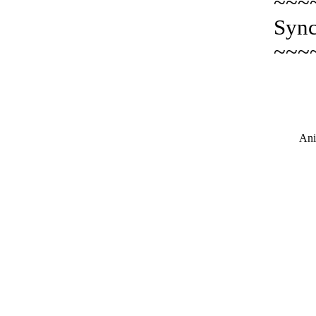
~~~
Syn
~~~
Ani