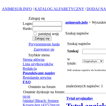
ANIMESUB.INFO
|
KATALOG ALFABETYCZNY
|
DODAJ NA
Zaloguj się
animesub.info
> Wyszuki
Login:
Hasło:
Szukaj napisów
pamiętaj sesję
Szukaj napisów
Przypomnienie hasła
Zarejestruj się
Szukaj
Szybkie menu
w
Strona główna
tytule:
Lista użytkowników
Redakcja
Jeśli szukasz napisów do konkretn
Poszukiwane napisy
Regulamin serwisu
FAQ
znalezionych napisów: 1
Ostatnio na forum
Ostatnie dyskusje na forum:
08/08
Tytuł oryginalny
[shisha] Bleach: Sennen
Kessen-hen (43/52)
08/08