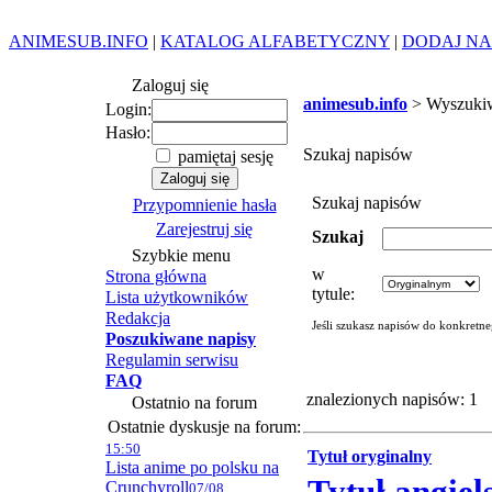
ANIMESUB.INFO
|
KATALOG ALFABETYCZNY
|
DODAJ NA
Zaloguj się
animesub.info
> Wyszuki
Login:
Hasło:
Szukaj napisów
pamiętaj sesję
Szukaj napisów
Przypomnienie hasła
Zarejestruj się
Szukaj
Szybkie menu
w
Strona główna
tytule:
Lista użytkowników
Redakcja
Jeśli szukasz napisów do konkretn
Poszukiwane napisy
Regulamin serwisu
FAQ
znalezionych napisów: 1
Ostatnio na forum
Ostatnie dyskusje na forum:
15:50
Tytuł oryginalny
Lista anime po polsku na
Crunchyroll
07/08