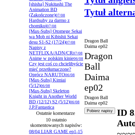
Tytuł angiel
[shisha] Nukitashi The
Animation BD
Tytuł alter
(Zakończone)
07/08
Hardsuby za darmo z
chomikuj
07/08
[Max-Subs] Otomege Sekai
wa Mob ni Kibishii Sekai
Dragon Ball
desu S1-S2 (17/24)
07/08
Daima ep02
Napisy z
NETFLIXA/ADN/CR
07/08
Dragon
Anime w polskim kinie
06/08
Czy jest coś co chcielibyście
Ball
mieć przetłumaczone?
Oprócz NARUTO
Daima
06/08
[Max-Subs] Kimiai
ep02
(5/12)
06/08
[Max-Subs] Skeleton
Knight in Another World
Dragon Ball
BD (12/12) S2 (5/12)
06/08
Daima ep02
J.P.Fantastica
ID 
Ostatnie komentarze
10 ostatnio
Auto
skomentowanych napisów:
~~~
08/04 LIAR GAME ep1-15