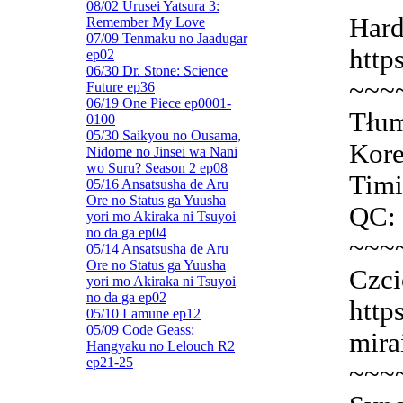
08/02 Urusei Yatsura 3:
Hard
Remember My Love
07/09 Tenmaku no Jaadugar
http
ep02
06/30 Dr. Stone: Science
~~~
Future ep36
06/19 One Piece ep0001-
Tłum
0100
05/30 Saikyou no Ousama,
Kore
Nidome no Jinsei wa Nani
wo Suru? Season 2 ep08
Timi
05/16 Ansatsusha de Aru
Ore no Status ga Yuusha
QC: 
yori mo Akiraka ni Tsuyoi
no da ga ep04
~~~
05/14 Ansatsusha de Aru
Ore no Status ga Yuusha
Czci
yori mo Akiraka ni Tsuyoi
no da ga ep02
http
05/10 Lamune ep12
05/09 Code Geass:
mira
Hangyaku no Lelouch R2
ep21-25
~~~