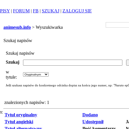
PISY
|
FORUM
|
FB
|
SZUKAJ
|
ZALOGUJ SIĘ
animesub.info
> Wyszukiwarka
Szukaj napisów
Szukaj napisów
Szukaj
w
tytule:
Jeśli szukasz napisów do konkretnego odcinka dopisz na końcu jego numer, np: "Naruto ep
znalezionych napisów: 1
m:
Tytuł oryginalny
Dodano
Tytuł angielski
Udostępnił
J
Tytuł alternatywny
Ilość komentarzy
M