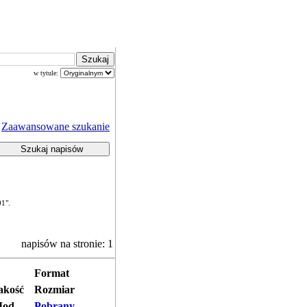
w tytule:
Zaawansowane szukanie
01".
napisów na stronie: 1
Format
akość
Rozmiar
od.
Pobrany