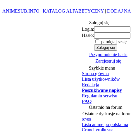
ANIMESUB.INFO
|
KATALOG ALFABETYCZNY
|
DODAJ NA
Zaloguj się
Login:
Hasło:
pamiętaj sesję
Przypomnienie hasła
Zarejestruj się
Szybkie menu
Strona główna
Lista użytkowników
Redakcja
Poszukiwane napisy
Regulamin serwisu
FAQ
Ostatnio na forum
Ostatnie dyskusje na foru
07/08
Lista anime po polsku na
Crunchyroll
07/08