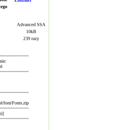
cego
Advanced SSA
10kB
239 razy
~~~~~~~~~~~
nie:
pl
~~~~~~~~~~~
~~~~~~~~~~~
l/font/Fonts.zip
~~~~~~~~~~~
)]
~~~~~~~~~~~