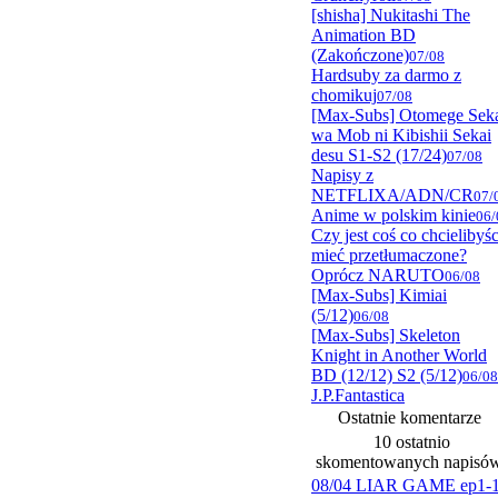
[shisha] Nukitashi The
Animation BD
(Zakończone)
07/08
Hardsuby za darmo z
chomikuj
07/08
[Max-Subs] Otomege Sek
wa Mob ni Kibishii Sekai
desu S1-S2 (17/24)
07/08
Napisy z
NETFLIXA/ADN/CR
07/
Anime w polskim kinie
06/
Czy jest coś co chcielibyśc
mieć przetłumaczone?
Oprócz NARUTO
06/08
[Max-Subs] Kimiai
(5/12)
06/08
[Max-Subs] Skeleton
Knight in Another World
BD (12/12) S2 (5/12)
06/08
J.P.Fantastica
Ostatnie komentarze
10 ostatnio
skomentowanych napisó
08/04 LIAR GAME ep1-