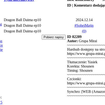
ID | Komentarz dodają
Dragon Ball Daima ep10
2024.12.14
ai
Dragon Ball Daima ep10
#SoheiMajin
Dragon Ball Daima ep10
(0)
ID 82289
Autor:
Grupa Mirai
08
~~~~~~~~~~~~~~~~~~
08
Hardsub dostępny na stro
ie
https://www.grupa-mirai.
~~~~~~~~~~~~~~~~~~
Tłumaczenie: Yasiek
Korekta: Shounen
Timing: Shounen
~~~~~~~~~~~~~~~~~~
Czcionki:
https://www.grupa-mirai.p
~~~~~~~~~~~~~~~~~~
Synchro: [WEB (Amazon
~~~~~~~~~~~~~~~~~~
w:
15