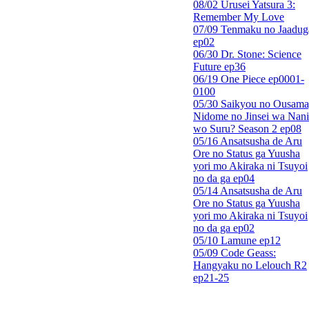
08/02 Urusei Yatsura 3:
Remember My Love
07/09 Tenmaku no Jaadug
ep02
06/30 Dr. Stone: Science
Future ep36
06/19 One Piece ep0001-
0100
05/30 Saikyou no Ousama
Nidome no Jinsei wa Nani
wo Suru? Season 2 ep08
05/16 Ansatsusha de Aru
Ore no Status ga Yuusha
yori mo Akiraka ni Tsuyoi
no da ga ep04
05/14 Ansatsusha de Aru
Ore no Status ga Yuusha
yori mo Akiraka ni Tsuyoi
no da ga ep02
05/10 Lamune ep12
05/09 Code Geass:
Hangyaku no Lelouch R2
ep21-25