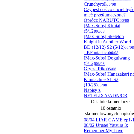
Crunchyroll
06/08
Czy jest coś co chcielibyśc
mieć przetłumaczone?
Oprócz NARUTO
06/08
[Max-Subs] Kimiai
(5/12)
06/08
[Max-Subs] Skeleton
Knight in Another World
BD (12/12) S2 (5/12)
06/08
J.P.Fantastica
06/08
[Max-Subs] Dogulwang
(5/12)
06/08
Gry za friko
05/08
[Max-Subs] Hanazakari n
Kimitachi e S1-S2
(19/25)
05/08
Napisy z
NETFLIXA/ADN/CR
Ostatnie komentarze
10 ostatnio
skomentowanych napisó
08/04 LIAR GAME ep1-
08/02 Urusei Yatsura 3:
Remember My Love