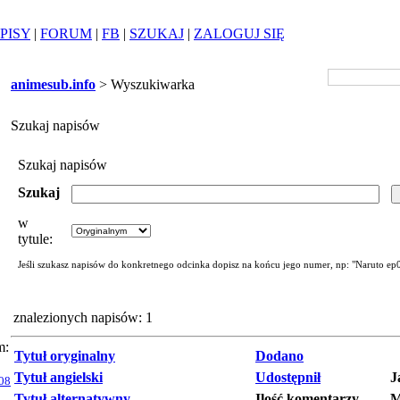
PISY
|
FORUM
|
FB
|
SZUKAJ
|
ZALOGUJ SIĘ
animesub.info
> Wyszukiwarka
Szukaj napisów
Szukaj napisów
Szukaj
w
tytule:
Jeśli szukasz napisów do konkretnego odcinka dopisz na końcu jego numer, np: "Naruto ep
znalezionych napisów: 1
m:
Tytuł oryginalny
Dodano
Tytuł angielski
Udostępnił
J
08
Tytuł alternatywny
Ilość komentarzy
M