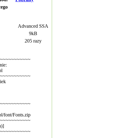
cego
Advanced SSA
9kB
205 razy
~~~~~~~~~~~
nie:
pl
~~~~~~~~~~~
iek
~~~~~~~~~~~
l/font/Fonts.zip
~~~~~~~~~~~
)]
~~~~~~~~~~~