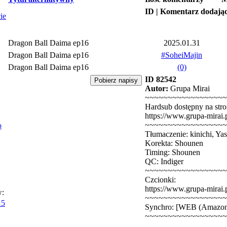
ID | Komentarz dodają
ie
Dragon Ball Daima ep16
2025.01.31
Dragon Ball Daima ep16
#SoheiMajin
Dragon Ball Daima ep16
(0)
ID 82542
Autor:
Grupa Mirai
~~~~~~~~~~~~~~~~~~
Hardsub dostępny na stro
https://www.grupa-mirai.
~~~~~~~~~~~~~~~~~~
o
Tłumaczenie: kinichi, Yas
Korekta: Shounen
Timing: Shounen
QC: Indiger
~~~~~~~~~~~~~~~~~~
Czcionki:
https://www.grupa-mirai.p
w:
~~~~~~~~~~~~~~~~~~
15
Synchro: [WEB (Amazon
~~~~~~~~~~~~~~~~~~