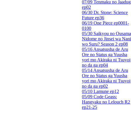
07/09 Tenmaku no Jaadug
ep02
06/30 Dr. Stone: Science
Future ep36
06/19 One Piece ep0001-
0100
05/30 Saikyou no Ousama
Nidome no Jinsei wa Nani
wo Suru? Season 2 ep08
05/16 Ansatsusha de Aru
Ore no Status ga Yuusha
yori mo Akiraka ni Tsuyoi
no da ga ep04
05/14 Ansatsusha de Aru
Ore no Status ga Yuusha
yori mo Akiraka ni Tsuyoi
no da ga ep02
05/10 Lamune ep12
05/09 Code Geass:
Hangyaku no Lelouch R2
ep21-25