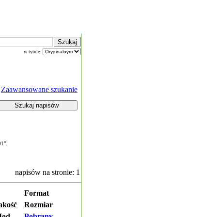
w tytule:
Zaawansowane szukanie
01".
napisów na stronie: 1
Format
akość
Rozmiar
od.
Pobrany