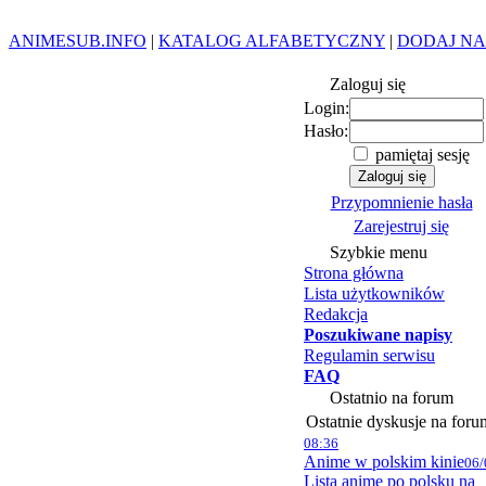
ANIMESUB.INFO
|
KATALOG ALFABETYCZNY
|
DODAJ NA
Zaloguj się
Login:
Hasło:
pamiętaj sesję
Przypomnienie hasła
Zarejestruj się
Szybkie menu
Strona główna
Lista użytkowników
Redakcja
Poszukiwane napisy
Regulamin serwisu
FAQ
Ostatnio na forum
Ostatnie dyskusje na foru
08:36
Anime w polskim kinie
06/
Lista anime po polsku na