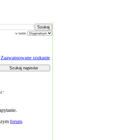
w tytule:
Zaawansowane szukanie
01".
pytanie.
aszym
forum
.