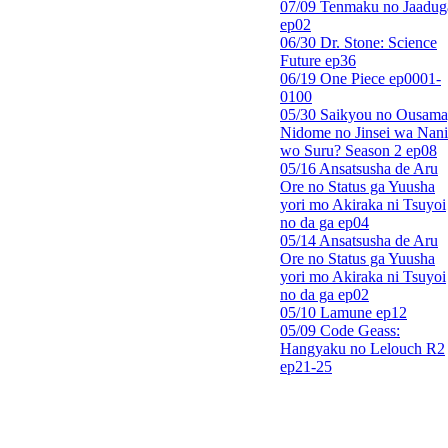
07/09 Tenmaku no Jaadug
ep02
06/30 Dr. Stone: Science
Future ep36
06/19 One Piece ep0001-
0100
05/30 Saikyou no Ousama
Nidome no Jinsei wa Nani
wo Suru? Season 2 ep08
05/16 Ansatsusha de Aru
Ore no Status ga Yuusha
yori mo Akiraka ni Tsuyoi
no da ga ep04
05/14 Ansatsusha de Aru
Ore no Status ga Yuusha
yori mo Akiraka ni Tsuyoi
no da ga ep02
05/10 Lamune ep12
05/09 Code Geass:
Hangyaku no Lelouch R2
ep21-25