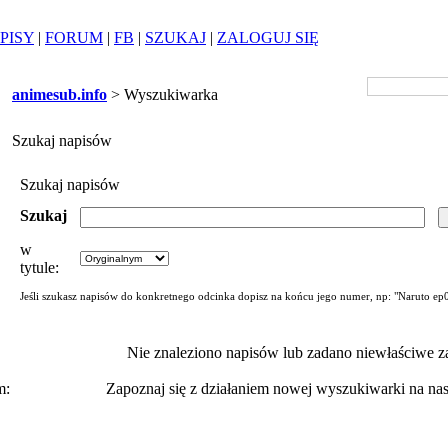
PISY
|
FORUM
|
FB
|
SZUKAJ
|
ZALOGUJ SIĘ
animesub.info
> Wyszukiwarka
Szukaj napisów
Szukaj napisów
Szukaj
w
tytule:
Jeśli szukasz napisów do konkretnego odcinka dopisz na końcu jego numer, np: "Naruto ep
Nie znaleziono napisów lub zadano niewłaściwe za
m:
Zapoznaj się z działaniem nowej wyszukiwarki na n