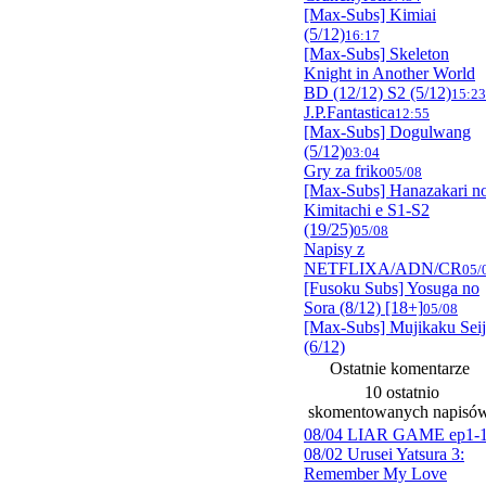
[Max-Subs] Kimiai
(5/12)
16:17
[Max-Subs] Skeleton
Knight in Another World
BD (12/12) S2 (5/12)
15:23
J.P.Fantastica
12:55
[Max-Subs] Dogulwang
(5/12)
03:04
Gry za friko
05/08
[Max-Subs] Hanazakari n
Kimitachi e S1-S2
(19/25)
05/08
Napisy z
NETFLIXA/ADN/CR
05/
[Fusoku Subs] Yosuga no
Sora (8/12) [18+]
05/08
[Max-Subs] Mujikaku Sei
(6/12)
Ostatnie komentarze
10 ostatnio
skomentowanych napisó
08/04 LIAR GAME ep1-
08/02 Urusei Yatsura 3:
Remember My Love