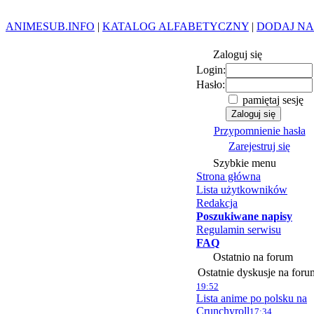
ANIMESUB.INFO
|
KATALOG ALFABETYCZNY
|
DODAJ NA
Zaloguj się
Login:
Hasło:
pamiętaj sesję
Przypomnienie hasła
Zarejestruj się
Szybkie menu
Strona główna
Lista użytkowników
Redakcja
Poszukiwane napisy
Regulamin serwisu
FAQ
Ostatnio na forum
Ostatnie dyskusje na foru
19:52
Lista anime po polsku na
Crunchyroll
17:34