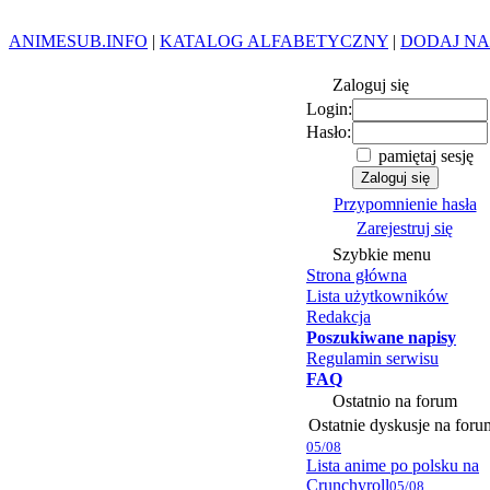
ANIMESUB.INFO
|
KATALOG ALFABETYCZNY
|
DODAJ NA
Zaloguj się
Login:
Hasło:
pamiętaj sesję
Przypomnienie hasła
Zarejestruj się
Szybkie menu
Strona główna
Lista użytkowników
Redakcja
Poszukiwane napisy
Regulamin serwisu
FAQ
Ostatnio na forum
Ostatnie dyskusje na foru
05/08
Lista anime po polsku na
Crunchyroll
05/08