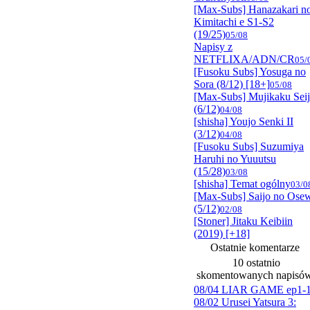
[Max-Subs] Hanazakari n
Kimitachi e S1-S2
(19/25)
05/08
Napisy z
NETFLIXA/ADN/CR
05/
[Fusoku Subs] Yosuga no
Sora (8/12) [18+]
05/08
[Max-Subs] Mujikaku Sei
(6/12)
04/08
[shisha] Youjo Senki II
(3/12)
04/08
[Fusoku Subs] Suzumiya
Haruhi no Yuuutsu
(15/28)
03/08
[shisha] Temat ogólny
03/0
[Max-Subs] Saijo no Ose
(5/12)
02/08
[Stoner] Jitaku Keibiin
(2019) [+18]
Ostatnie komentarze
10 ostatnio
skomentowanych napisó
08/04 LIAR GAME ep1-
08/02 Urusei Yatsura 3: