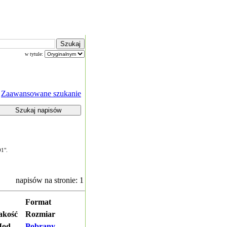
w tytule:
Zaawansowane szukanie
01".
napisów na stronie: 1
Format
akość
Rozmiar
od.
Pobrany