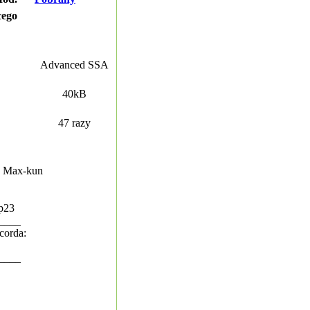
cego
Advanced SSA
40kB
47 razy
a: Max-kun
xp23
____
corda:
____