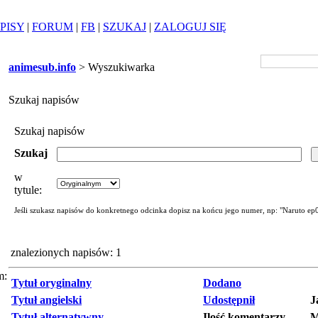
PISY
|
FORUM
|
FB
|
SZUKAJ
|
ZALOGUJ SIĘ
animesub.info
> Wyszukiwarka
Szukaj napisów
Szukaj napisów
Szukaj
w
tytule:
Jeśli szukasz napisów do konkretnego odcinka dopisz na końcu jego numer, np: "Naruto ep
znalezionych napisów: 1
m:
Tytuł oryginalny
Dodano
Tytuł angielski
Udostępnił
J
Tytuł alternatywny
Ilość komentarzy
M