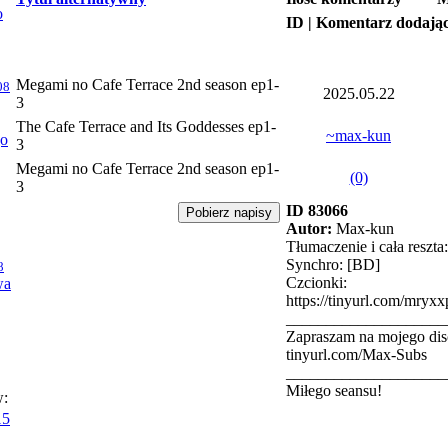
o
ID | Komentarz dodają
Megami no Cafe Terrace 2nd season ep1-
08
2025.05.22
3
The Cafe Terrace and Its Goddesses ep1-
~max-kun
jo
3
Megami no Cafe Terrace 2nd season ep1-
(0)
3
ID 83066
Autor:
Max-kun
Tłumaczenie i cała reszt
Synchro: [BD]
8
Czcionki:
wa
https://tinyurl.com/mryx
____________________
Zapraszam na mojego dis
tinyurl.com/Max-Subs
____________________
Miłego seansu!
w:
15