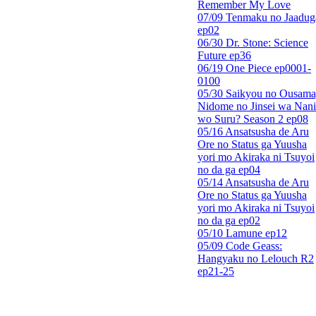
Remember My Love
07/09 Tenmaku no Jaadug
ep02
06/30 Dr. Stone: Science
Future ep36
06/19 One Piece ep0001-
0100
05/30 Saikyou no Ousama
Nidome no Jinsei wa Nani
wo Suru? Season 2 ep08
05/16 Ansatsusha de Aru
Ore no Status ga Yuusha
yori mo Akiraka ni Tsuyoi
no da ga ep04
05/14 Ansatsusha de Aru
Ore no Status ga Yuusha
yori mo Akiraka ni Tsuyoi
no da ga ep02
05/10 Lamune ep12
05/09 Code Geass:
Hangyaku no Lelouch R2
ep21-25