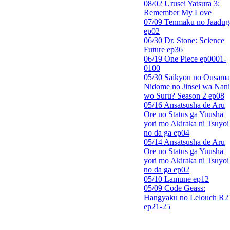
08/02 Urusei Yatsura 3:
Remember My Love
07/09 Tenmaku no Jaadug
ep02
06/30 Dr. Stone: Science
Future ep36
06/19 One Piece ep0001-
0100
05/30 Saikyou no Ousama
Nidome no Jinsei wa Nani
wo Suru? Season 2 ep08
05/16 Ansatsusha de Aru
Ore no Status ga Yuusha
yori mo Akiraka ni Tsuyoi
no da ga ep04
05/14 Ansatsusha de Aru
Ore no Status ga Yuusha
yori mo Akiraka ni Tsuyoi
no da ga ep02
05/10 Lamune ep12
05/09 Code Geass:
Hangyaku no Lelouch R2
ep21-25