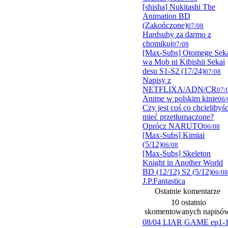
[shisha] Nukitashi The
Animation BD
(Zakończone)
07/08
Hardsuby za darmo z
chomikuj
07/08
[Max-Subs] Otomege Sek
wa Mob ni Kibishii Sekai
desu S1-S2 (17/24)
07/08
Napisy z
NETFLIXA/ADN/CR
07/
Anime w polskim kinie
06/
Czy jest coś co chcielibyśc
mieć przetłumaczone?
Oprócz NARUTO
06/08
[Max-Subs] Kimiai
(5/12)
06/08
[Max-Subs] Skeleton
Knight in Another World
BD (12/12) S2 (5/12)
06/08
J.P.Fantastica
Ostatnie komentarze
10 ostatnio
skomentowanych napisó
08/04 LIAR GAME ep1-