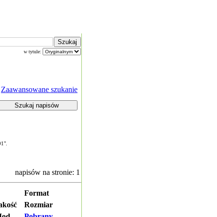
w tytule:
Zaawansowane szukanie
01".
napisów na stronie: 1
Format
akość
Rozmiar
od.
Pobrany