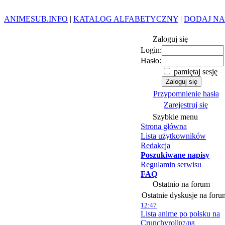
ANIMESUB.INFO
|
KATALOG ALFABETYCZNY
|
DODAJ NA
Zaloguj się
Login:
Hasło:
pamiętaj sesję
Przypomnienie hasła
Zarejestruj się
Szybkie menu
Strona główna
Lista użytkowników
Redakcja
Poszukiwane napisy
Regulamin serwisu
FAQ
Ostatnio na forum
Ostatnie dyskusje na foru
12:47
Lista anime po polsku na
Crunchyroll
07/08