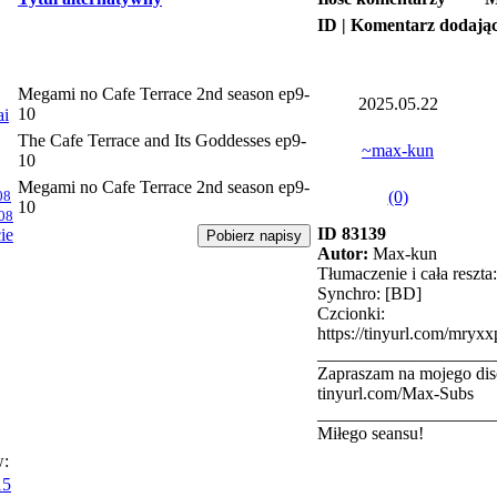
ID | Komentarz dodają
Megami no Cafe Terrace 2nd season ep9-
2025.05.22
10
ai
The Cafe Terrace and Its Goddesses ep9-
~max-kun
10
Megami no Cafe Terrace 2nd season ep9-
08
(0)
10
08
ID 83139
ie
Autor:
Max-kun
Tłumaczenie i cała reszt
Synchro: [BD]
Czcionki:
https://tinyurl.com/mryx
____________________
Zapraszam na mojego dis
tinyurl.com/Max-Subs
____________________
Miłego seansu!
w:
15