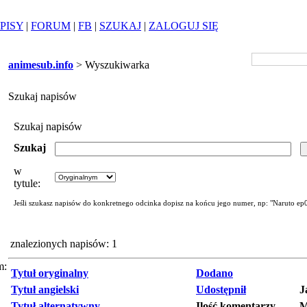
PISY
|
FORUM
|
FB
|
SZUKAJ
|
ZALOGUJ SIĘ
animesub.info
> Wyszukiwarka
Szukaj napisów
Szukaj napisów
Szukaj
w
tytule:
Jeśli szukasz napisów do konkretnego odcinka dopisz na końcu jego numer, np: "Naruto ep
znalezionych napisów: 1
m:
Tytuł oryginalny
Dodano
Tytuł angielski
Udostępnił
J
Tytuł alternatywny
Ilość komentarzy
M