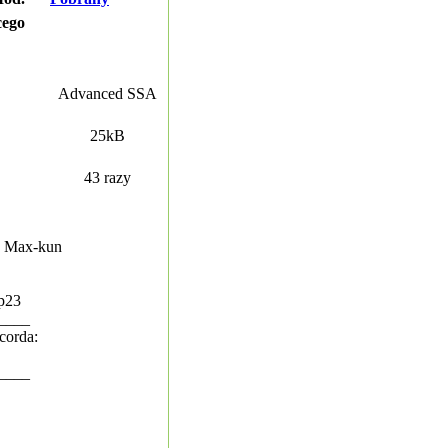
cego
Advanced SSA
25kB
43 razy
a: Max-kun
xp23
____
corda:
____