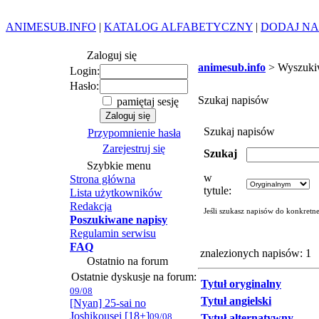
ANIMESUB.INFO
|
KATALOG ALFABETYCZNY
|
DODAJ NA
Zaloguj się
animesub.info
> Wyszuki
Login:
Hasło:
Szukaj napisów
pamiętaj sesję
Szukaj napisów
Przypomnienie hasła
Zarejestruj się
Szukaj
Szybkie menu
w
Strona główna
tytule:
Lista użytkowników
Redakcja
Jeśli szukasz napisów do konkretn
Poszukiwane napisy
Regulamin serwisu
FAQ
znalezionych napisów: 1
Ostatnio na forum
Ostatnie dyskusje na forum:
Tytuł oryginalny
09/08
Tytuł angielski
[Nyan] 25-sai no
Joshikousei [18+]
09/08
Tytuł alternatywny