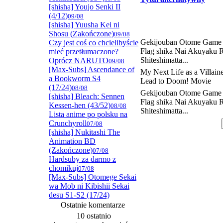
[shisha] Youjo Senki II
(4/12)
09/08
[shisha] Yuusha Kei ni
Shosu (Zakończone)
09/08
Gekijouban Otome Game
Czy jest coś co chcielibyście
Flag shika Nai Akuyaku R
mieć przetłumaczone?
Shiteshimatta...
Oprócz NARUTO
09/08
[Max-Subs] Ascendance of
My Next Life as a Villaine
a Bookworm S4
Lead to Doom! Movie
(17/24)
08/08
Gekijouban Otome Game
[shisha] Bleach: Sennen
Flag shika Nai Akuyaku R
Kessen-hen (43/52)
08/08
Shiteshimatta...
Lista anime po polsku na
Crunchyroll
07/08
[shisha] Nukitashi The
Animation BD
(Zakończone)
07/08
Hardsuby za darmo z
chomikuj
07/08
[Max-Subs] Otomege Sekai
wa Mob ni Kibishii Sekai
desu S1-S2 (17/24)
Ostatnie komentarze
10 ostatnio