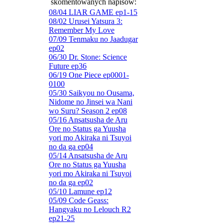
skomentowanych napisów:
08/04 LIAR GAME ep1-15
08/02 Urusei Yatsura 3:
Remember My Love
07/09 Tenmaku no Jaadugar
ep02
06/30 Dr. Stone: Science
Future ep36
06/19 One Piece ep0001-
0100
05/30 Saikyou no Ousama,
Nidome no Jinsei wa Nani
wo Suru? Season 2 ep08
05/16 Ansatsusha de Aru
Ore no Status ga Yuusha
yori mo Akiraka ni Tsuyoi
no da ga ep04
05/14 Ansatsusha de Aru
Ore no Status ga Yuusha
yori mo Akiraka ni Tsuyoi
no da ga ep02
05/10 Lamune ep12
05/09 Code Geass:
Hangyaku no Lelouch R2
ep21-25