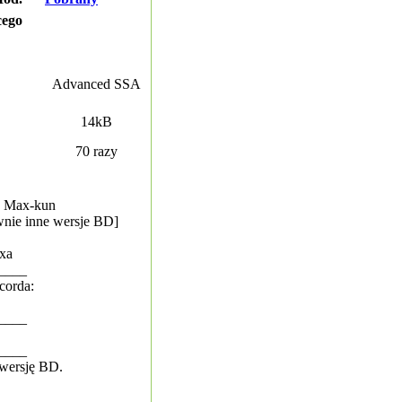
cego
Advanced SSA
14kB
70 razy
a: Max-kun
wnie inne wersje BD]
6xa
____
corda:
____
____
wersję BD.