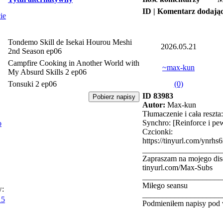
ID | Komentarz dodają
ie
Tondemo Skill de Isekai Hourou Meshi
2026.05.21
2nd Season ep06
Campfire Cooking in Another World with
~max-kun
My Absurd Skills 2 ep06
Tonsuki 2 ep06
(0)
ID 83983
Autor:
Max-kun
Tłumaczenie i cała reszt
Synchro: [Reinforce i pe
o
Czcionki:
https://tinyurl.com/ynrhs
____________________
Zapraszam na mojego dis
tinyurl.com/Max-Subs
____________________
Miłego seansu
w:
____________________
15
Podmieniłem napisy pod 