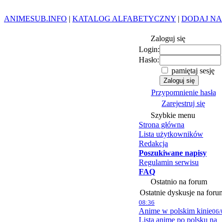
ANIMESUB.INFO
|
KATALOG ALFABETYCZNY
|
DODAJ NA
Zaloguj się
Login:
Hasło:
pamiętaj sesję
Przypomnienie hasła
Zarejestruj się
Szybkie menu
Strona główna
Lista użytkowników
Redakcja
Poszukiwane napisy
Regulamin serwisu
FAQ
Ostatnio na forum
Ostatnie dyskusje na foru
08:36
Anime w polskim kinie
06/
Lista anime po polsku na