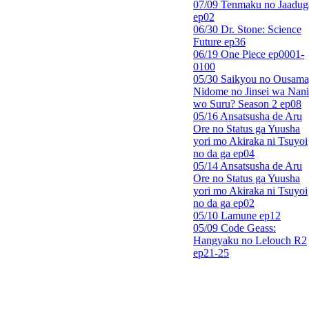
07/09 Tenmaku no Jaadug
ep02
06/30 Dr. Stone: Science
Future ep36
06/19 One Piece ep0001-
0100
05/30 Saikyou no Ousama
Nidome no Jinsei wa Nani
wo Suru? Season 2 ep08
05/16 Ansatsusha de Aru
Ore no Status ga Yuusha
yori mo Akiraka ni Tsuyoi
no da ga ep04
05/14 Ansatsusha de Aru
Ore no Status ga Yuusha
yori mo Akiraka ni Tsuyoi
no da ga ep02
05/10 Lamune ep12
05/09 Code Geass:
Hangyaku no Lelouch R2
ep21-25