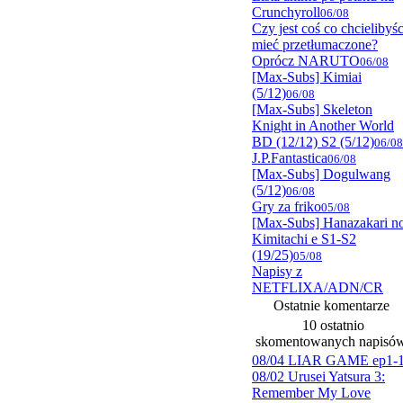
Crunchyroll
06/08
Czy jest coś co chcielibyśc
mieć przetłumaczone?
Oprócz NARUTO
06/08
[Max-Subs] Kimiai
(5/12)
06/08
[Max-Subs] Skeleton
Knight in Another World
BD (12/12) S2 (5/12)
06/08
J.P.Fantastica
06/08
[Max-Subs] Dogulwang
(5/12)
06/08
Gry za friko
05/08
[Max-Subs] Hanazakari n
Kimitachi e S1-S2
(19/25)
05/08
Napisy z
NETFLIXA/ADN/CR
Ostatnie komentarze
10 ostatnio
skomentowanych napisó
08/04 LIAR GAME ep1-
08/02 Urusei Yatsura 3:
Remember My Love