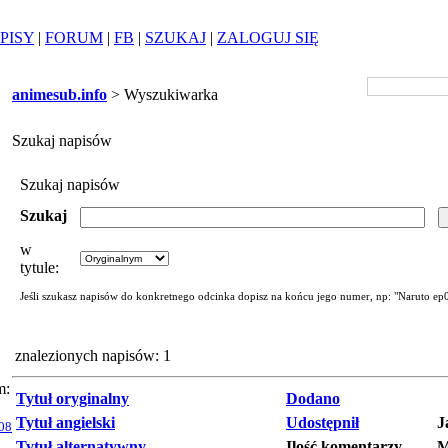
PISY
|
FORUM
|
FB
|
SZUKAJ
|
ZALOGUJ SIĘ
animesub.info
> Wyszukiwarka
Szukaj napisów
Szukaj napisów
Szukaj
w
tytule:
Jeśli szukasz napisów do konkretnego odcinka dopisz na końcu jego numer, np: "Naruto ep
znalezionych napisów: 1
m:
Tytuł oryginalny
Dodano
Tytuł angielski
Udostępnił
J
08
Tytuł alternatywny
Ilość komentarzy
M