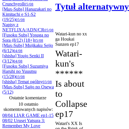
Crunchyroll
Tytuł alternatywny
05/08
[Max-Subs] Hanazakari no
Kimitachi e S1-S2
(19/25)
05/08
Napisy z
NETFLIXA/ADN/CR
05/08
Watari-kun no xx
[Fusoku Subs] Yosuga no
ga Houkai
Sora (8/12) [18+]
05/08
Sunzen ep17
[Max-Subs] Mujikaku Seijo
(6/12)
04/08
Watari-
[shisha] Youjo Senki II
(3/12)
kun's
04/08
[Fusoku Subs] Suzumiya
Haruhi no Yuuutsu
******
(15/28)
03/08
Is about
[shisha] Temat ogólny
03/08
[Max-Subs] Saijo no Osewa
to
(5/12)
Ostatnie komentarze
Collapse
10 ostatnio
skomentowanych napisów:
ep17
08/04 LIAR GAME ep1-15
08/02 Urusei Yatsura 3:
Watari's XX Is
Remember My Love
on the Brink of