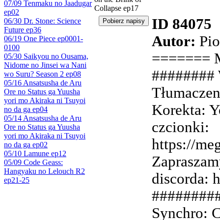
07/09 Tenmaku no Jaadugar
Collapse ep17
ep02
ID 84075
06/30 Dr. Stone: Science
Future ep36
Autor:
Pio
06/19 One Piece ep0001-
0100
======= M
05/30 Saikyou no Ousama,
Nidome no Jinsei wa Nani
######## 
wo Suru? Season 2 ep08
05/16 Ansatsusha de Aru
Tłumaczeni
Ore no Status ga Yuusha
yori mo Akiraka ni Tsuyoi
Korekta: Y
no da ga ep04
05/14 Ansatsusha de Aru
czcionki:
Ore no Status ga Yuusha
yori mo Akiraka ni Tsuyoi
https://m
no da ga ep02
05/10 Lamune ep12
Zapraszamy
05/09 Code Geass:
Hangyaku no Lelouch R2
discorda: 
ep21-25
########
Synchro: 