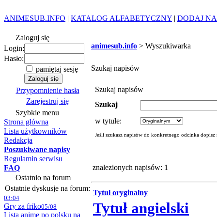
ANIMESUB.INFO
|
KATALOG ALFABETYCZNY
|
DODAJ NA
Zaloguj się
animesub.info
> Wyszukiwarka
Login:
Hasło:
Szukaj napisów
pamiętaj sesję
Szukaj napisów
Przypomnienie hasła
Zarejestruj się
Szukaj
Szybkie menu
w tytule:
Strona główna
Lista użytkowników
Jeśli szukasz napisów do konkretnego odcinka dopisz
Redakcja
Poszukiwane napisy
Regulamin serwisu
znalezionych napisów: 1
FAQ
Ostatnio na forum
Ostatnie dyskusje na forum:
Tytuł oryginalny
03:04
Tytuł angielski
Gry za friko
05/08
Lista anime po polsku na