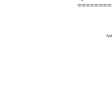
========
Ani