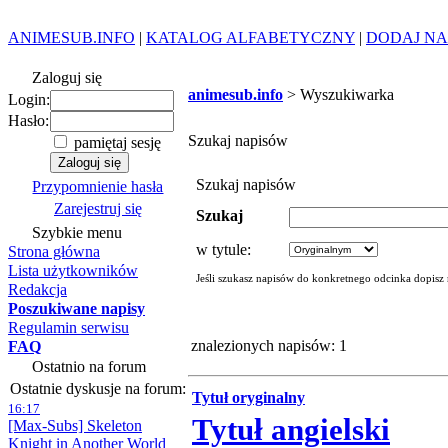
ANIMESUB.INFO
|
KATALOG ALFABETYCZNY
|
DODAJ NA
Zaloguj się
animesub.info
> Wyszukiwarka
Login:
Hasło:
Szukaj napisów
pamiętaj sesję
Szukaj napisów
Przypomnienie hasła
Zarejestruj się
Szukaj
Szybkie menu
w tytule:
Strona główna
Lista użytkowników
Jeśli szukasz napisów do konkretnego odcinka dopisz
Redakcja
Poszukiwane napisy
Regulamin serwisu
znalezionych napisów: 1
FAQ
Ostatnio na forum
Ostatnie dyskusje na forum:
Tytuł oryginalny
16:17
Tytuł angielski
[Max-Subs] Skeleton
Knight in Another World