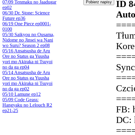
ID 8
07/09 Tenmaku no Jaadugar
ep02
Auto
06/30 Dr. Stone: Science
Future ep36
===
06/19 One Piece ep0001-
0100
Tłum
05/30 Saikyou no Ousama,
Nidome no Jinsei wa Nani
Kore
wo Suru? Season 2 ep08
05/16 Ansatsusha de Aru
===
Ore no Status ga Yuusha
yori mo Akiraka ni Tsuyoi
Sync
no da ga ep04
05/14 Ansatsusha de Aru
===
Ore no Status ga Yuusha
yori mo Akiraka ni Tsuyoi
Czci
no da ga ep02
05/10 Lamune ep12
===
05/09 Code Geass:
Hangyaku no Lelouch R2
FB: 
ep21-25
DC: 
===