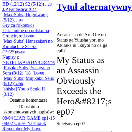
BD (12/12) S2 (5/12)
Tytuł alternatywny
15:23
J.P.Fantastica
12:55
[Max-Subs] Dogulwang
(5/12)
03:04
Gry za friko
05/08
Lista anime po polsku na
Ansatsusha de Aru Ore no
Crunchyroll
05/08
Status ga Yuusha yori mo
[Max-Subs] Hanazakari no
Akiraka ni Tsuyoi no da ga
Kimitachi e S1-S2
ep07
(19/25)
05/08
Napisy z
My Status as
NETFLIXA/ADN/CR
05/08
[Fusoku Subs] Yosuga no
an Assassin
Sora (8/12) [18+]
05/08
[Max-Subs] Mujikaku Seijo
Obviously
(6/12)
04/08
Exceeds the
[shisha] Youjo Senki II
(3/12)
Hero&#8217;s
Ostatnie komentarze
10 ostatnio
ep07
skomentowanych napisów:
08/04 LIAR GAME ep1-15
08/02 Urusei Yatsura 3:
Sutetsuyo ep07
Remember My Love