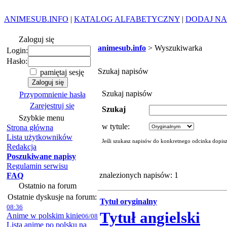
ANIMESUB.INFO
|
KATALOG ALFABETYCZNY
|
DODAJ NA
Zaloguj się
animesub.info
> Wyszukiwarka
Login:
Hasło:
Szukaj napisów
pamiętaj sesję
Szukaj napisów
Przypomnienie hasła
Zarejestruj się
Szukaj
Szybkie menu
w tytule:
Strona główna
Lista użytkowników
Jeśli szukasz napisów do konkretnego odcinka dopis
Redakcja
Poszukiwane napisy
Regulamin serwisu
znalezionych napisów: 1
FAQ
Ostatnio na forum
Ostatnie dyskusje na forum:
Tytuł oryginalny
08:36
Tytuł angielski
Anime w polskim kinie
06/08
Lista anime po polsku na