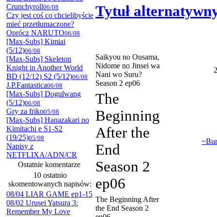
Crunchyroll
Tytuł alternatywn
06/08
Czy jest coś co chcielibyście
mieć przetłumaczone?
Oprócz NARUTO
06/08
[Max-Subs] Kimiai
(5/12)
06/08
Saikyou no Ousama,
[Max-Subs] Skeleton
Nidome no Jinsei wa
Knight in Another World
Nani wo Suru?
BD (12/12) S2 (5/12)
06/08
Season 2 ep06
J.P.Fantastica
06/08
[Max-Subs] Dogulwang
The
(5/12)
06/08
Gry za friko
Beginning
05/08
[Max-Subs] Hanazakari no
Kimitachi e S1-S2
After the
(19/25)
05/08
~Bu
End
Napisy z
NETFLIXA/ADN/CR
Season 2
Ostatnie komentarze
10 ostatnio
ep06
skomentowanych napisów:
08/04 LIAR GAME ep1-15
The Beginning After
08/02 Urusei Yatsura 3:
the End Season 2
Remember My Love
ep06