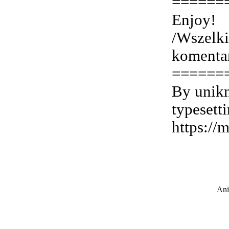
======
Enjoy!
/Wszelki
komenta
======
By unik
typesett
https://
Ani