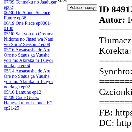
07/09 Tenmaku no Jaadugar
ID 8491
ep02
06/30 Dr. Stone: Science
Autor:
F
Future ep36
06/19 One Piece ep0001-
======
0100
05/30 Saikyou no Ousama,
Tłumacz
Nidome no Jinsei wa Nani
wo Suru? Season 2 ep08
Korekta:
05/16 Ansatsusha de Aru
Ore no Status ga Yuusha
======
yori mo Akiraka ni Tsuyoi
no da ga ep04
Synchro:
05/14 Ansatsusha de Aru
Ore no Status ga Yuusha
======
yori mo Akiraka ni Tsuyoi
no da ga ep02
Czcionki
05/10 Lamune ep12
05/09 Code Geass:
======
Hangyaku no Lelouch R2
ep21-25
FB: http
DC: http