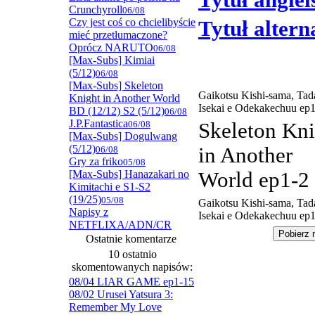
Tytuł angiel
Crunchyroll
06/08
Czy jest coś co chcielibyście
Tytuł alter
mieć przetłumaczone?
Oprócz NARUTO
06/08
[Max-Subs] Kimiai
(5/12)
06/08
[Max-Subs] Skeleton
Gaikotsu Kishi-sama, Ta
Knight in Another World
Isekai e Odekakechuu ep
BD (12/12) S2 (5/12)
06/08
J.P.Fantastica
06/08
Skeleton Kni
[Max-Subs] Dogulwang
(5/12)
in Another
06/08
Gry za friko
05/08
[Max-Subs] Hanazakari no
World ep1-2
Kimitachi e S1-S2
(19/25)
05/08
Gaikotsu Kishi-sama, Ta
Napisy z
Isekai e Odekakechuu ep
NETFLIXA/ADN/CR
Ostatnie komentarze
10 ostatnio
skomentowanych napisów:
08/04 LIAR GAME ep1-15
08/02 Urusei Yatsura 3:
Remember My Love