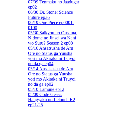
07/09 Tenmaku no Jaadugar
ep02
06/30 Dr. Stone: Science
Future ep36
06/19 One Piece ep0001-
0100
05/30 Saikyou no Ousama,
Nidome no Jinsei wa Nani
wo Suru? Season 2 ep08
05/16 Ansatsusha de Aru
Ore no Status ga Yuusha
yori mo Akiraka ni Tsuyoi
no da ga ep04
05/14 Ansatsusha de Aru
Ore no Status ga Yuusha
yori mo Akiraka ni Tsuyoi
no da ga ep02
05/10 Lamune ep12
05/09 Code Geass:
Hangyaku no Lelouch R2
ep21-25