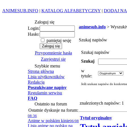
ANIMESUB.INFO
|
KATALOG ALFABETYCZNY
|
DODAJ NA
Zaloguj się
animesub.info
> Wyszuki
Login:
Hasło:
Szukaj napisów
pamiętaj sesję
Szukaj napisów
Przypomnienie hasła
Zarejestruj się
Szukaj
Szybkie menu
w
Strona główna
tytule:
Lista użytkowników
Redakcja
Jeśli szukasz napisów do konkretn
Poszukiwane napisy
Regulamin serwisu
FAQ
znalezionych napisów: 1
Ostatnio na forum
Ostatnie dyskusje na forum:
08:36
Tytuł oryginalny
Anime w polskim kinie
06/08
Lista anime po polsku na