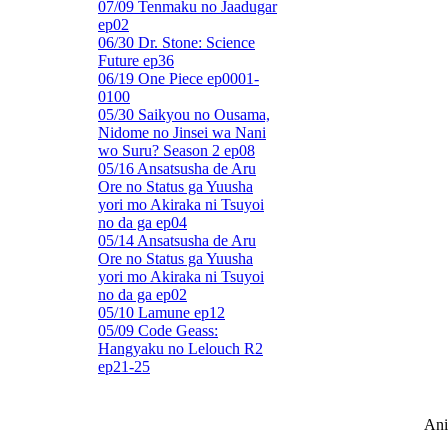
07/09 Tenmaku no Jaadugar
ep02
06/30 Dr. Stone: Science
Future ep36
06/19 One Piece ep0001-
0100
05/30 Saikyou no Ousama,
Nidome no Jinsei wa Nani
wo Suru? Season 2 ep08
05/16 Ansatsusha de Aru
Ore no Status ga Yuusha
yori mo Akiraka ni Tsuyoi
no da ga ep04
05/14 Ansatsusha de Aru
Ore no Status ga Yuusha
yori mo Akiraka ni Tsuyoi
no da ga ep02
05/10 Lamune ep12
05/09 Code Geass:
Hangyaku no Lelouch R2
ep21-25
Ani