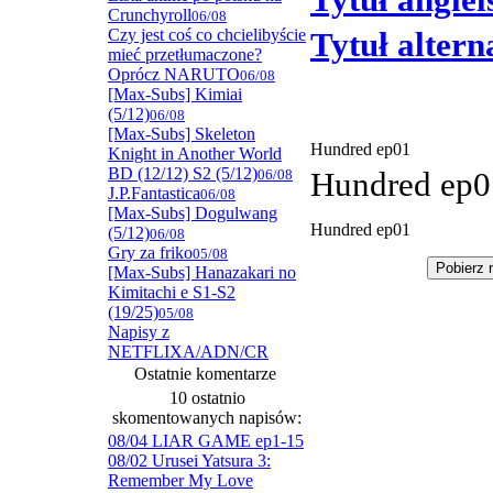
Tytuł angiel
Crunchyroll
06/08
Czy jest coś co chcielibyście
Tytuł alter
mieć przetłumaczone?
Oprócz NARUTO
06/08
[Max-Subs] Kimiai
(5/12)
06/08
[Max-Subs] Skeleton
Hundred ep01
Knight in Another World
BD (12/12) S2 (5/12)
06/08
Hundred ep0
J.P.Fantastica
06/08
[Max-Subs] Dogulwang
Hundred ep01
(5/12)
06/08
Gry za friko
05/08
[Max-Subs] Hanazakari no
Kimitachi e S1-S2
(19/25)
05/08
Napisy z
NETFLIXA/ADN/CR
Ostatnie komentarze
10 ostatnio
skomentowanych napisów:
08/04 LIAR GAME ep1-15
08/02 Urusei Yatsura 3:
Remember My Love