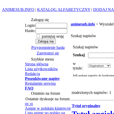
ANIMESUB.INFO
|
KATALOG ALFABETYCZNY
|
DODAJ NA
Zaloguj się
animesub.info
> Wyszuki
Login:
Hasło:
Szukaj napisów
pamiętaj sesję
Szukaj napisów
Przypomnienie hasła
Zarejestruj się
Szukaj
Szybkie menu
w
Strona główna
tytule:
Lista użytkowników
Redakcja
Jeśli szukasz napisów do konkretn
Poszukiwane napisy
Regulamin serwisu
FAQ
znalezionych napisów: 1
Ostatnio na forum
Ostatnie dyskusje na forum:
08:36
Tytuł oryginalny
Anime w polskim kinie
06/08
Lista anime po polsku na