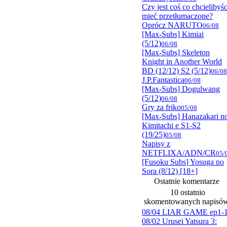
Czy jest coś co chcielibyśc
mieć przetłumaczone?
Oprócz NARUTO
06/08
[Max-Subs] Kimiai
(5/12)
06/08
[Max-Subs] Skeleton
Knight in Another World
BD (12/12) S2 (5/12)
06/08
J.P.Fantastica
06/08
[Max-Subs] Dogulwang
(5/12)
06/08
Gry za friko
05/08
[Max-Subs] Hanazakari n
Kimitachi e S1-S2
(19/25)
05/08
Napisy z
NETFLIXA/ADN/CR
05/
[Fusoku Subs] Yosuga no
Sora (8/12) [18+]
Ostatnie komentarze
10 ostatnio
skomentowanych napisó
08/04 LIAR GAME ep1-
08/02 Urusei Yatsura 3: