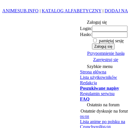
ANIMESUB.INFO
|
KATALOG ALFABETYCZNY
|
DODAJ NA
Zaloguj się
Login:
Hasło:
pamiętaj sesję
Przypomnienie hasła
Zarejestruj się
Szybkie menu
Strona główna
Lista użytkowników
Redakcja
Poszukiwane napisy
Regulamin serwisu
FAQ
Ostatnio na forum
Ostatnie dyskusje na foru
06/08
Lista anime po polsku na
Crunchyroll
06/08