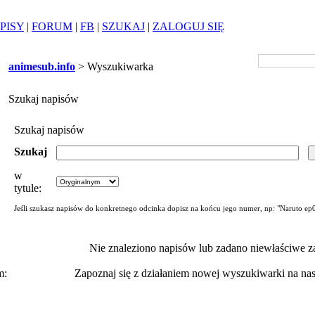
PISY
|
FORUM
|
FB
|
SZUKAJ
|
ZALOGUJ SIĘ
animesub.info
> Wyszukiwarka
Szukaj napisów
Szukaj napisów
Szukaj
w
tytule:
Jeśli szukasz napisów do konkretnego odcinka dopisz na końcu jego numer, np: "Naruto ep
Nie znaleziono napisów lub zadano niewłaściwe za
m:
Zapoznaj się z działaniem nowej wyszukiwarki na n