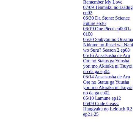
Remember My Love
07/09 Tenmaku no Jaadug
ep02
06/30 Dr. Stone: Science
Future ep36
06/19 One Piece ep0001-
0100
05/30 Saikyou no Ousama
Nidome no Jinsei wa Nani
wo Suru? Season 2 ep08
05/16 Ansatsusha de Aru
Ore no Status ga Yuusha
yori mo Akiraka ni Tsuyoi
no da ga ep04
05/14 Ansatsusha de Aru
Ore no Status ga Yuusha
yori mo Akiraka ni Tsuyoi
no da ga ep02
05/10 Lamune ep12
05/09 Code Geass:
Hangyaku no Lelouch R2
ep21-25