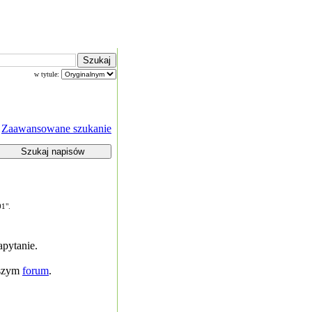
w tytule:
Zaawansowane szukanie
01".
pytanie.
aszym
forum
.